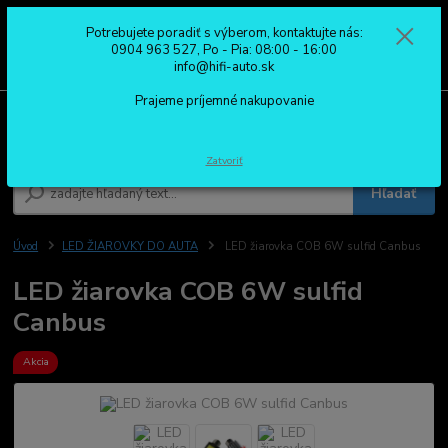
Potrebujete poradiť s výberom, kontaktujte nás:
0
ks
0904 963 527
0904 963 527, Po - Pia: 08:00 - 16:00
za
0,00 €
Po - Pia: 08:00 - 16:00
info@hifi-auto.sk
Prajeme príjemné nakupovanie
Menu
Zatvoriť
Hľadať
Úvod
LED ŽIAROVKY DO AUTA
LED žiarovka COB 6W sulfid Canbus
LED žiarovka COB 6W sulfid
Canbus
Akcia