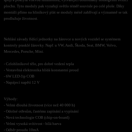
plochu. Tyto moduly pak vyzařují světlo téměř souvisle po celé ploše. Díky
montáži přímo na hliníkový plát se moduly méně zahřívají a významně se tak
prodlužuje životnost.
Nehlásí závady řídící jednotky na žárovce u nových vozidel se systémem
kontroly prasklé žárovky. Např. u VW, Audi, Škoda, Seat, BMW, Volvo,
Mercedes, Porsche, Mini.
- Celohliníkové tělo, pro dobré vedení tepla
- Vestavěná elektronika hlídá konstantní proud
- 6W LED čip COB
- Napájecí napětí 12 V
Výhody:
- Velmi dlouhá životnost (více než 40 000 h)
- Odolné otřesům, častému zapínání a vypínání
- Nová technologie COB (chip-on-board)
- Velmi vysoká svítivost - bílá barva
- Odběr proudu 10mA