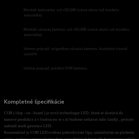
Montáž autorádia: od =50,00€ (cena závisí od modelu
autorádia)
Montáž cúvacej kamery: od =50,00€ (cena závisí od modelu
autorádia)
Vieme pripojiť: originálnu cúvaciu kameru, hudobný sound
systém
Vieme pripojiť: prednú DVR kameru
Kompletné špecifikácie
COB ( chip - on - board ) je nová technologie LED , která se dostává do
masové produkce a v budoucnu se s ní budeme setkávat stále častěji , protože
nahradí starší generace LED .
Konstrukčně je COB LED tvořena jednotlivými čipy, umístěnými na plošném
spoji a pokryta vrstvou luminoforu, vytvářející dohromady homogenní svítící