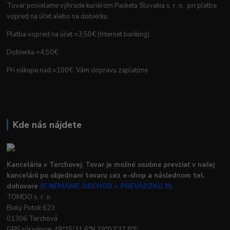
Tovar posielame výhrade kuriérom Packeta Slovakia s. r. o. pri platbe
vopred na účet alebo na dobierku.
Platba vopred na účet =3,50€ (Internet banking)
Dobierka =4,50€
Pri nákupe nad =100€ Vám dopravu zaplatíme
Kde nás nájdete
Kancelária v Terchovej: Tovar je možné osobne prevziať v našej
kancelárii po objednaní tovaru cez e-shop a následnom tel.
dohovore
(!!! NEMÁME OBCHOD = PREVÁDZKU !!!).
TOMDO s. r. o.
Biely Potok 623
01306 Terchová
GPS súradnice: 49°15'31.6"N 19°03'27.8"E