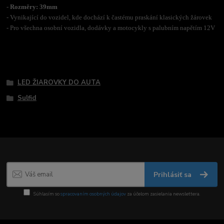
-
Rozměry: 39mm
- Vynikající do vozidel, kde dochází k častému praskání klasických žárovek
- Pro všechna osobní vozidla, dodávky a motocykly s palubním napětím 12V
Tovar zaradený v kategóriách
LED ŽIAROVKY DO AUTA
Sulfid
Prihlásiť sa
Súhlasím so
spracovaním osobných údajov
za účelom zasielania newslettera.