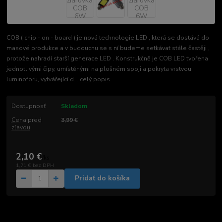
COB ( chip - on - board ) je nová technologie LED , která se dostává do
masové produkce a v budoucnu se s ní budeme setkávat stále častěji ,
protože nahradí starší generace LED . Konstrukčně je COB LED tvořena
jednotlivými čipy, umístěnými na plošném spoji a pokryta vrstvou
luminoforu, vytvářející d...
celý popis
Dostupnosť
Skladom
Cena pred
3,99 €
zľavou
2,10 €
/
ks
1,71 €
bez DPH
Pridať do košíka