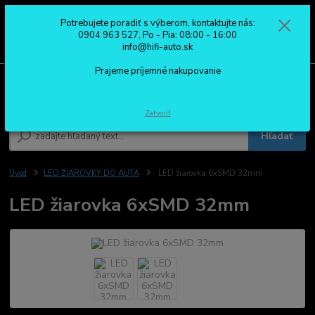
Potrebujete poradiť s výberom, kontaktujte nás:
0
ks
0904 963 527
0904 963 527, Po - Pia: 08:00 - 16:00
za
0,00 €
Po - Pia: 08:00 - 16:00
info@hifi-auto.sk
Prajeme príjemné nakupovanie
Menu
Zatvoriť
Hľadať
Úvod
LED ŽIAROVKY DO AUTA
LED žiarovka 6xSMD 32mm
LED žiarovka 6xSMD 32mm