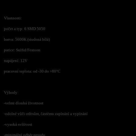
Vlastnosti:
počet a typ: 6 SMD 5050
barva: 5600K (studená bílá)
patice: Sulfid/Festoon
napájení: 12V
pracovní teplota: od -30 do +80°C
Výhody:
-velmi dlouhá životnost
-odolné vůči otřesům, častému zapínání a vypínání
-vysoká svítivost
-minimální odběr proudu