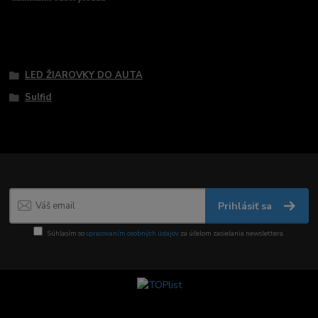
Tovar zaradený v kategóriách
LED ŽIAROVKY DO AUTA
Sulfid
Prihlásiť sa
Súhlasím so
spracovaním osobných údajov
za účelom zasielania newslettera.