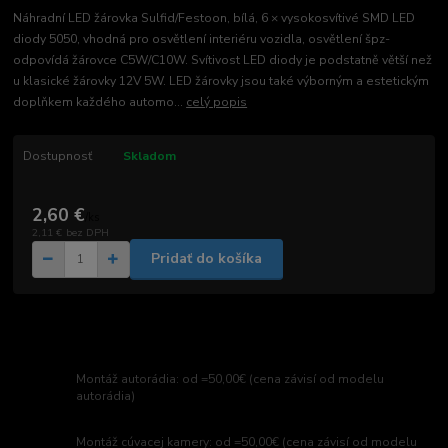
Náhradní LED žárovka Sulfid/Festoon, bílá, 6 × vysokosvítivé SMD LED
diody 5050, vhodná pro osvětlení interiéru vozidla, osvětlení špz-
odpovídá žárovce C5W/C10W. Svítivost LED diody je podstatně větší než
u klasické žárovky 12V 5W. LED žárovky jsou také výborným a estetickým
doplňkem každého automo...
celý popis
Dostupnosť
Skladom
2,60 €
/
ks
2,11 €
bez DPH
Pridať do košíka
Montáž autorádia: od =50,00€ (cena závisí od modelu
autorádia)
Montáž cúvacej kamery: od =50,00€ (cena závisí od modelu