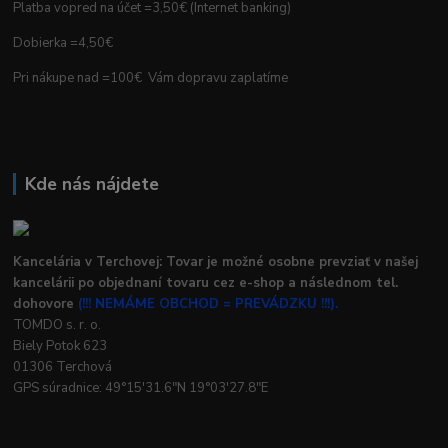
Platba vopred na účet =3,50€ (Internet banking)
Dobierka =4,50€
Pri nákupe nad =100€ Vám dopravu zaplatíme
Kde nás nájdete
Kancelária v Terchovej: Tovar je možné osobne prevziať v našej
kancelárii po objednaní tovaru cez e-shop a následnom tel.
dohovore
(!!! NEMÁME OBCHOD = PREVÁDZKU !!!).
TOMDO s. r. o.
Biely Potok 623
01306 Terchová
GPS súradnice: 49°15'31.6"N 19°03'27.8"E