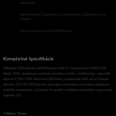
autorádia)
Vieme pripojiť: originálnu cúvaciu kameru, hudobný sound
systém
Vieme pripojiť: prednú DVR kameru
Kompletné špecifikácie
Náhradní LED žárovka Sulfid/Festoon, bílá, 6
×
vysokosvítivé SMD LED
diody 5050, vhodná pro osvětlení interiéru vozidla, osvětlení špz- odpovídá
žárovce C5W/C10W. Svítivost LED diody je podstatně větší než u klasické
žárovky 12V 5W. LED žárovky jsou také výborným a estetickým doplňkem
každého automobilu. Led diody lze použít v každém automobilu s pracovním
napětím 12V.
Velikost: 32mm