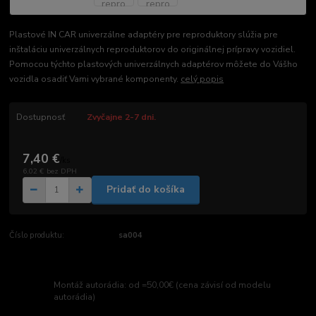
Plastové IN CAR univerzálne adaptéry pre reproduktory slúžia pre
inštaláciu univerzálnych reproduktorov do originálnej prípravy vozidiel.
Pomocou týchto plastových univerzálnych adaptérov môžete do Vášho
vozidla osadiť Vami vybrané komponenty.
celý popis
Dostupnosť
Zvyčajne 2-7 dni.
7,40 €
/
ks
6,02 €
bez DPH
Pridať do košíka
Číslo produktu:
sa004
Montáž autorádia: od =50,00€ (cena závisí od modelu
autorádia)