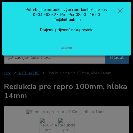
Potrebujete poradiť s výberom, kontaktujte nás:
0
ks
0904 963 527
0904 963 527, Po - Pia: 08:00 - 16:00
za
0,00 €
Po - Pia: 08:00 - 16:00
info@hifi-auto.sk
Prajeme príjemné nakupovanie
Menu
Zatvoriť
Hľadať
Úvod
AUTO AUDIO
Redukcia pre repro 100mm, hĺbka 14mm
Redukcia pre repro 100mm, hĺbka
14mm