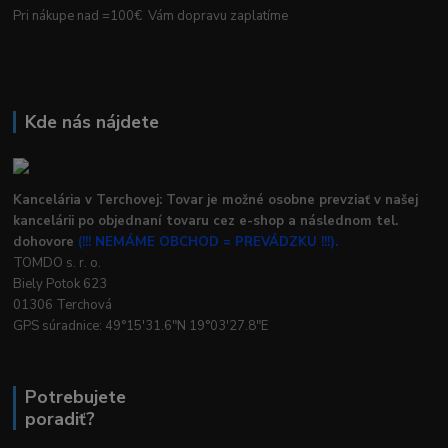
Pri nákupe nad =100€ Vám dopravu zaplatíme
Kde nás nájdete
Kancelária v Terchovej: Tovar je možné osobne prevziať v našej
kancelárii po objednaní tovaru cez e-shop a následnom tel.
dohovore
(!!! NEMÁME OBCHOD = PREVÁDZKU !!!).
TOMDO s. r. o.
Biely Potok 623
01306 Terchová
GPS súradnice: 49°15'31.6"N 19°03'27.8"E
Potrebujete
poradiť?