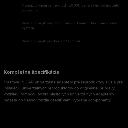
Montáž cúvacej kamery: od =50,00€ (cena závisí od modelu
autorádia)
Vieme pripojiť: originálnu cúvaciu kameru, hudobný sound
systém
Vieme pripojiť: prednú DVR kameru
Kompletné špecifikácie
Plastové IN CAR univerzálne adaptéry pre reproduktory slúžia pre
inštaláciu univerzálnych reproduktorov do originálnej prípravy
vozidiel. Pomocou týchto plastových univerzálnych adaptérov
môžete do Vášho vozidla osadiť Vami vybrané komponenty.
Tovar zaradený v kategóriách