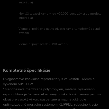
autorádia)
Montáž cúvacej kamery: od =50,00€ (cena závisí od modelu
autorádia)
Vieme pripojiť: originálnu cúvaciu kameru, hudobný sound
systém
Vieme pripojiť: prednú DVR kameru
Kompletné špecifikácie
Dvojpásmové koaxiálne reproduktory s veľkosťou 165mm a
výkonom 50/100 W.
Stredobasová membrána polypropylén, materiál výškového
reproduktora je červeno eloxovaný polykarbonát, jemný penový
okraj pre vysoký výkon, suspenzné a magnetické pole
optimalizované meracím systémom KLIPPEL, robustné krycie