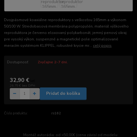
Dvojpásmové koaxiálne reproduktory s veľkosťou 165mm a výkonom
50/100 W. Stredobasová membrána polypropylén, materiál výškového
reproduktora je červeno eloxovaný polykarbonát, jemný penový okraj
pre vysoký výkon, suspenzné a magnetické pole optimalizované
meracím systémom KLIPPEL, robustné krycie mr...
celý popis
Dostupnosť
Zvyčajne 2-7 dni.
32,90 €
/
set
26,75 €
bez DPH
Pridať do košíka
Číslo produktu:
rs162
Montáž autorádia: od =50,00€ (cena závisí od modelu