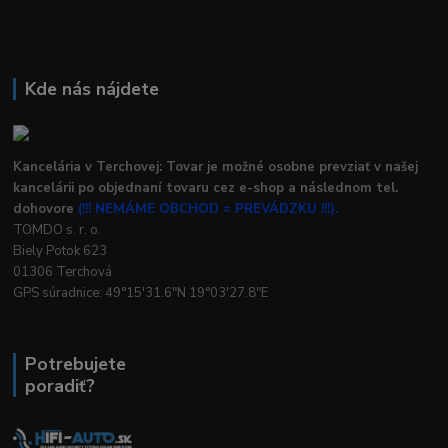
Kde nás nájdete
Kancelária v Terchovej: Tovar je možné osobne prevziať v našej
kancelárii po objednaní tovaru cez e-shop a následnom tel.
dohovore
(!!! NEMÁME OBCHOD = PREVÁDZKU !!!).
TOMDO s. r. o.
Biely Potok 623
01306 Terchová
GPS súradnice: 49°15'31.6"N 19°03'27.8"E
Potrebujete
poradiť?