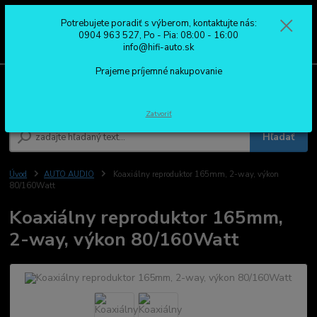
Potrebujete poradiť s výberom, kontaktujte nás:
0
ks
0904 963 527
0904 963 527, Po - Pia: 08:00 - 16:00
za
0,00 €
Po - Pia: 08:00 - 16:00
info@hifi-auto.sk
Prajeme príjemné nakupovanie
Menu
Zatvoriť
Hľadať
Úvod
AUTO AUDIO
Koaxiálny reproduktor 165mm, 2-way, výkon
80/160Watt
Koaxiálny reproduktor 165mm,
2-way, výkon 80/160Watt