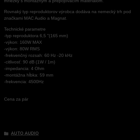
mriežky s montážnym a prepojovacím materiálom.
Rovnaký typ reproduktorov výrobca dodáva na nemecký trh pod
značkami MAC Audio a Magnat.
Technické parametre
-typ reproduktora 6,5 "(165 mm)
-výkon: 160W MAX
-výkon: 80W RMS
-frekvenčný rozsah: 60 Hz -20 kHz
-citlivosť: 90 dB (1W / 1m)
-impedancia: 4 Ohm
-montážna hĺbka: 59 mm
-frekvencia: 4500Hz
Cena za pár
Tovar zaradený v kategóriách
AUTO AUDIO