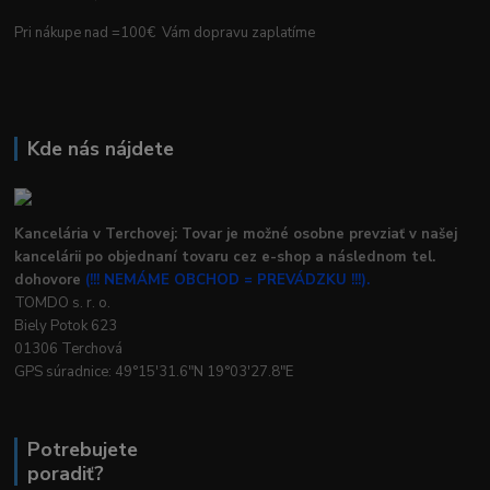
Pri nákupe nad =100€ Vám dopravu zaplatíme
Kde nás nájdete
Kancelária v Terchovej: Tovar je možné osobne prevziať v našej
kancelárii po objednaní tovaru cez e-shop a následnom tel.
dohovore
(!!! NEMÁME OBCHOD = PREVÁDZKU !!!).
TOMDO s. r. o.
Biely Potok 623
01306 Terchová
GPS súradnice: 49°15'31.6"N 19°03'27.8"E
Potrebujete
poradiť?