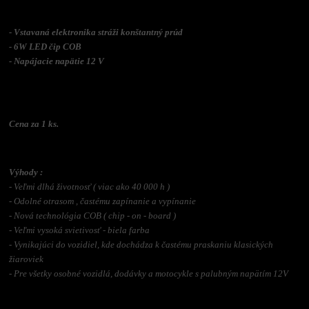
- Vstavaná elektronika stráži konštantný prúd
- 6W LED čip COB
- Napájacie napätie 12 V
Cena za 1 ks.
Výhody :
- Veľmi dlhá životnosť ( viac ako 40 000 h )
- Odolné otrasom , častému zapínanie a vypínanie
- Nová technológia COB ( chip - on - board )
- Veľmi vysoká svietivosť
- biela farba
- Vynikajúci do vozidiel, kde dochádza k častému praskaniu klasických
žiaroviek
- Pre všetky osobné vozidlá, dodávky a motocykle s palubným napätím 12V