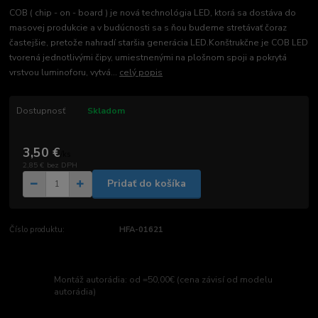
COB ( chip - on - board ) je nová technológia LED, ktorá sa dostáva do
masovej produkcie a v budúcnosti sa s ňou budeme stretávať čoraz
častejšie, pretože nahradí staršia generácia LED.Konštrukčne je COB LED
tvorená jednotlivými čipy, umiestnenými na plošnom spoji a pokrytá
vrstvou luminoforu, vytvá...
celý popis
Dostupnosť
Skladom
3,50 €
/
ks
2,85 €
bez DPH
Pridať do košíka
Číslo produktu:
HFA-01621
Montáž autorádia: od =50,00€ (cena závisí od modelu
autorádia)