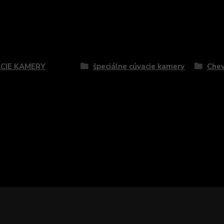
zaradený v kategóriách
CIE KAMERY
špeciálne cúvacie kamery
Chev