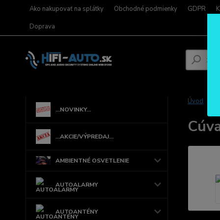
Ako nakupovať na splátky
Obchodné podmienky
GDPR
K
Doprava
Úvod
...NOVINKY...
Cúva
...AKCIE/VÝPREDAJ...
AMBIENTNÉ OSVETLENIE
AUTOALARMY
AUTOANTÉNY