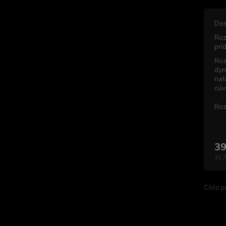
Dos
Roz
prí
Roz
dyn
nat
cúv
Roz
39
31,
Číslo p