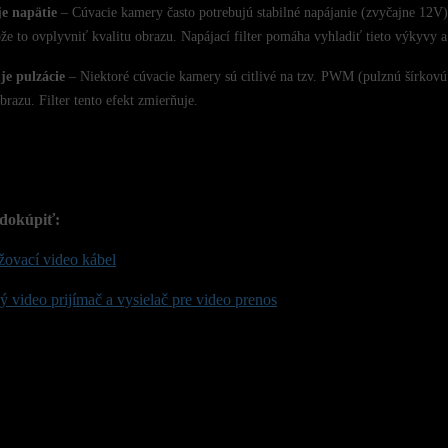
je napätie
– Cúvacie kamery často potrebujú stabilné napájanie (zvyčajne 12V).
ôže to ovplyvniť kvalitu obrazu. Napájací filter pomáha vyhladiť tieto výkyvy a
je pulzácie
– Niektoré cúvacie kamery sú citlivé na tzv. PWM (pulznú šírkovú
brazu. Filter tento efekt zmierňuje.
dokúpiť:
žovací video kábel
 video prijímač a vysielač pre video prenos