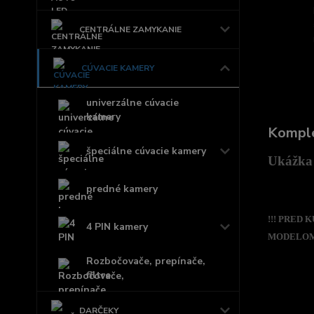
CENTRÁLNE ZAMYKANIE
CÚVACIE KAMERY
univerzálne cúvacie
kamery
Komple
špeciálne cúvacie kamery
Ukážka 
predné kamery
!!! PRED
4 PIN kamery
MODELOM,
Rozbočovače, prepínače,
filtre
DARČEKY