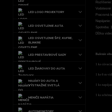
Rozlíšenie
Vodotesné k
LED LOGO PROJEKTORY
Pracovná t
Napájanie:
LED OSVETLENIE AUTA
Spotreba: 
Dĺžka vide
LED OSVETLENIE ŠPZ, KUFRE,
BLINKRE
Balenie obs
LED PRESTAVBOVÉ SADY
1 ks cúvaci
LED ŽIAROVKY DO AUTA
1 ks 6 m vi
MAJÁKY DO AUTA A
1 ks napájac
VÝSTRAŽNÉ SVETLÁ
1 ks schéma
MENIČE NAPÄTIA
AUTOMONITORY