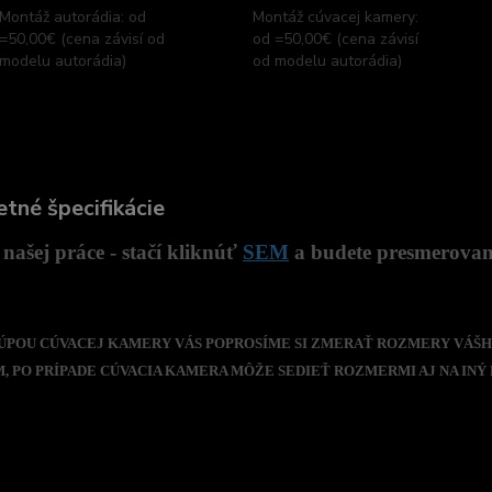
Montáž autorádia: od
Montáž cúvacej kamery:
=50,00€ (cena závisí od
od =50,00€ (cena závisí
modelu autorádia)
od modelu autorádia)
tné špecifikácie
našej práce - stačí kliknúť
SEM
a budete presmerovaný
 KÚPOU CÚVACEJ KAMERY VÁS POPROSÍME SI ZMERAŤ ROZMERY VÁŠH
 PO PRÍPADE CÚVACIA KAMERA MÔŽE SEDIEŤ ROZMERMI AJ NA INÝ 