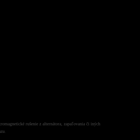
omagnetické rušenie z alternátora, zapaľovania či iných
azu.