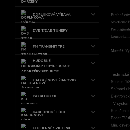
DOPLNKOVÁ VÝBAVA
Farebná cúv
osvetlenie 
Pre originá
DVB T/DAB TUNERY
koncovkami
FM TRANSMITTRE
Montáž:
Vyb
HUDOBNÉ
ADAPTÉRY/REDUKCIE
Technické 
HALOGÉNOVÉ ŽIAROVKY
Senzor: 1/
Snímací uh
ISO REDUKCIE
Elektronick
TV systém
Rozlíšenie:
KARBÓNOVÉ FÓLIE
Počet TV r
Min. osvetl
LED DENNÉ SVIETENIE