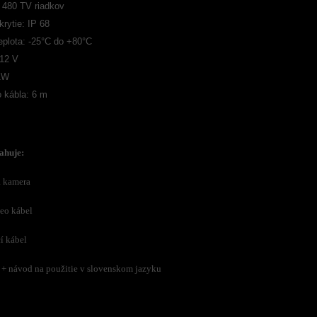
: 480 TV riadkov
rytie: IP 68
eplota: -25°C do +80°C
 12 V
1W
o kábla: 6 m
ahuje:
a kamera
deo kábel
í kábel
 +
návod na použitie v slovenskom jazyku