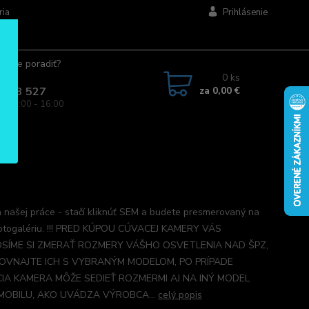
ria
Prihlásenie
ujete poradiť?
jte.
0
ks
za
0,00 €
 963 527
a: 08:00 - 16:00
 našej práce - stačí kliknúť SEM a budete presmerovaný na
otogalériu. !!! PRED KÚPOU CÚVACEJ KAMERY VÁS
SÍME SI ZMERAŤ ROZMERY VÁŠHO OSVETLENIA NAD ŠPZ,
OVNAJTE ICH S VYBRANÝM MODELOM, PO PRÍPADE
IA KAMERA MÔŽE SEDIEŤ ROZMERMI AJ NA INÝ MODEL
OBILU, AKO UVÁDZA VÝROBCA...
celý popis