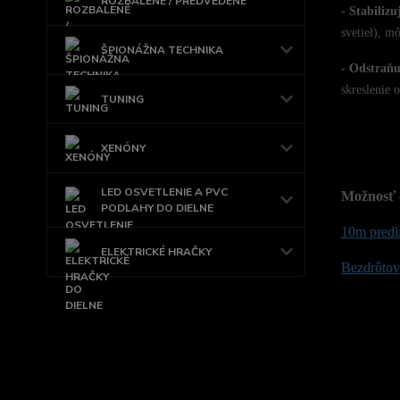
ROZBALENÉ / PREDVEDENÉ
- Stabilizu
svetiel), m
ŠPIONÁŽNA TECHNIKA
- Odstraňu
skreslenie o
TUNING
XENÓNY
LED OSVETLENIE A PVC
Možnosť 
PODLAHY DO DIELNE
10m predl
ELEKTRICKÉ HRAČKY
Bezdrôtový