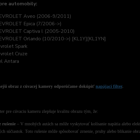
pre automobily:
EVROLET Aveo (2006-9/2011)
VROLET Epica (7/2006->)
VROLET Captiva I. (2005-2010)
VROLET Orlando (10/2010->) [KL1Y][KL1YN]
vrolet Spark
vrolet Cruze
l Antara
nejší obraz z cúvacej kamery odporúčame dokúpiť
napájací filter
.
lter pre cúvaciu kameru zlepšuje kvalitu obrazu tým, že:
e rušenie
– V mnohých autách sa môže vyskytovať kolísanie napätia alebo elektr
ých súčiastok. Toto rušenie môže spôsobovať zrnenie, pruhy alebo blikanie obr