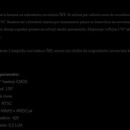
acia kamera na nahradenie osvetlenia ŠPZ. Je určená pre zabudovanie do osvetlen
EVČ. Kamera má vyhradené miesto pre umiestnenie pätice so žiarovkou na osvetlen
lny dizajn zapadne priamo na určený model automobilu. Disponuje veľkým 170° uh
.
erte 1 lampičku nad zadnou ŠPZ, miesto nej vložíte do originálneho otvoru túto k
parametre:
3“ farebný CMOS
ol: 170°
á clona
: NTSC
 656(H) x 492(V) px
iadkov: 420
enie: 0,2 LUX