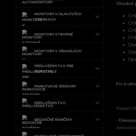
Vhodné 
MONITORY V HLAVOVÝCH
CH
OPIERKACH
CHE
CHE
MONITORY STROPNÉ
CHE
Che
MONITORY V ZRKADLÁCH
Che
Ope
PRÍSLUŠENSTVO PRE
MOTOCYKLE
Pre kvalit
PARKOVACIE SENZORY
PRÍSLUŠENSTVO
Napájací fi
REDUKČNÉ RÁMČEKY
- Eliminuj
elektronick