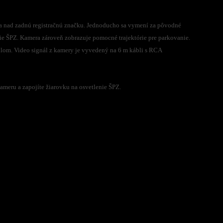
ia nad zadnú registračnú značku. Jednoducho sa vymení za pôvodné
ie ŠPZ. Kamera zároveň zobrazuje pomocné trajektórie pre parkovanie.
lom. Video signál z kamery je vyvedený na 6 m kábli s RCA
ameru a zapojíte žiarovku na osvetlenie ŠPZ.