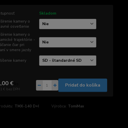
tupnosť
Skladom
šírenie kamery o
davné osvetlenie
šírenie kamery o
amické trajektórie -
áčanie čiar pri
aní v smere jazdy
líšenie kamery
,00 €
/
ks
Pridať do košíka
71 €
bez DPH
roduktu:
TMX-140 D+I
Výrobca:
TomiMax