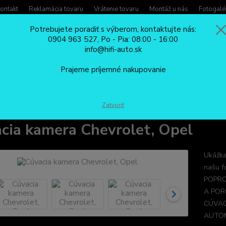
ontakt
Reklamácia tovaru
Vrátenie tovaru
Montáž u nás
Fotogalé
Potrebujete poradiť s výberom, kontaktujte nás:
0904 963 527, Po - Pia: 08:00 - 16:00
Potreb
info@hifi-auto.sk
Zavola
Hľadať
0904
Prajeme príjemné nakupovanie
Po - Pi
CÚVACIE KAMERY
Cúvacia kamera Chevrolet, Opel
Zatvoriť
cia kamera Chevrolet, Opel
Ukážka
našu f
POPRO
A POR
CÚVAC
AUTOM