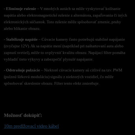
- Eliminuje rušenie
– V mnohých autách sa môže vyskytovať kolísanie
napätia alebo elektromagnetické rušenie z alternátora, zapaľovania či iných
elektronických súčiastok. Toto rušenie môže spôsobovať zrnenie, pruhy
alebo blikanie obrazu.
- Stabilizuje napätie
– Cúvacie kamery často potrebujú stabilné napájanie
(zvyčajne 12V). Ak sa napätie mení (napríklad pri naštartovaní auta alebo
zapnutí svetiel), môže to ovplyvniť kvalitu obrazu. Napájací filter pomáha
vyhladiť tieto výkyvy a zabezpečiť plynulé napájanie.
- Odstraňuje pulzácie
– Niektoré cúvacie kamery sú citlivé na tzv. PWM
(pulznú šírkovú moduláciu) signálu z niektorých vozidiel, čo môže
spôsobovať skreslenie obrazu. Filter tento efekt zmierňuje.
Možnosť dokúpiť:
10m predlžovací video kábel