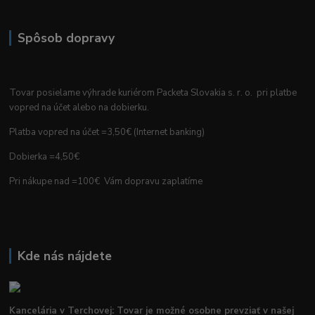
Spôsob dopravy
Tovar posielame výhrade kuriérom Packeta Slovakia s. r. o. pri platbe
vopred na účet alebo na dobierku.
Platba vopred na účet =3,50€ (Internet banking)
Dobierka =4,50€
Pri nákupe nad =100€ Vám dopravu zaplatíme
Kde nás nájdete
Kancelária v Terchovej: Tovar je možné osobne prevziať v našej