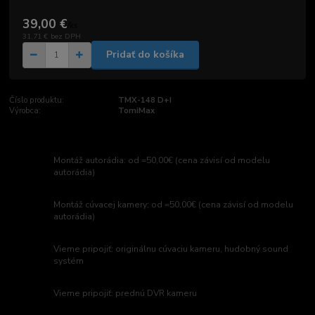
39,00 €
/
ks
31,71 €
bez DPH
Pridať do košíka
Číslo produktu:
TMX-148 D+I
Výrobca:
TomiMax
Montáž autorádia: od =50,00€ (cena závisí od modelu
autorádia)
Montáž cúvacej kamery: od =50,00€ (cena závisí od modelu
autorádia)
Vieme pripojiť: originálnu cúvaciu kameru, hudobný sound
systém
Vieme pripojiť: prednú DVR kameru