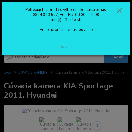
Potrebujete poradiť s výberom, kontaktujte nás:
0
ks
0904 963 527
0904 963 527, Po - Pia: 08:00 - 16:00
za
0,00 €
Po - Pia: 08:00 - 16:00
info@hifi-auto.sk
Prajeme príjemné nakupovanie
Menu
Zatvoriť
Hľadať
Úvod
CÚVACIE KAMERY
Cúvacia kamera KIA Sportage 2011, Hyundai
Cúvacia kamera KIA Sportage
2011, Hyundai