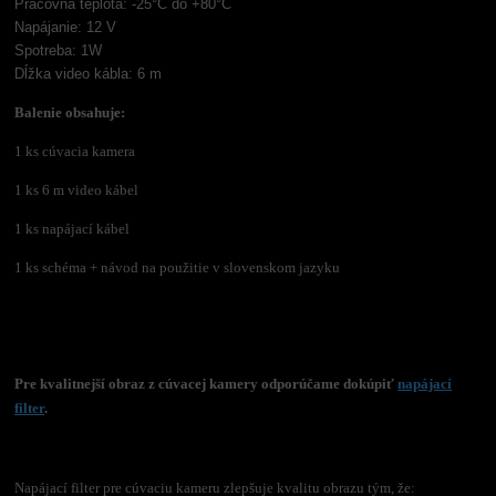
Pracovná teplota: -25°C do +80°C
Napájanie: 12 V
Spotreba: 1W
Dĺžka video kábla: 6 m
Balenie obsahuje:
1 ks cúvacia kamera
1 ks 6 m video kábel
1 ks napájací kábel
1 ks schéma +
návod na použitie v slovenskom jazyku
Pre kvalitnejší obraz z cúvacej kamery odporúčame dokúpiť
napájací
filter
.
Napájací filter pre cúvaciu kameru zlepšuje kvalitu obrazu tým, že: