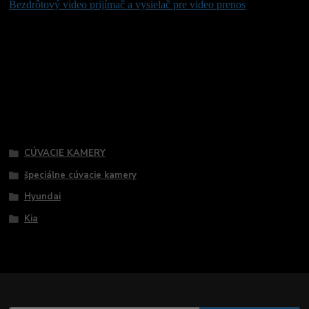
Bezdrôtový video prijímač a vysielač pre video prenos
Tovar zaradený v kategóriách
CÚVACIE KAMERY
špeciálne cúvacie kamery
Hyundai
Kia