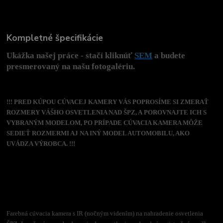
Kompletné špecifikácie
Ukážka našej práce - stačí kliknúť
SEM
a budete
presmerovaný na našu fotogalériu.
!!! PRED KÚPOU CÚVACEJ KAMERY VÁS POPROSÍME SI ZMERAŤ
ROZMERY VÁŠHO OSVETLENIA NAD ŠPZ, A POROVNAJTE ICH S
VYBRANÝM MODELOM, PO PRÍPADE CÚVACIA KAMERA MÔŽE
SEDIEŤ ROZMERMI AJ NA INÝ MODEL AUTOMOBILU, AKO
UVÁDZA VÝROBCA. !!!
Farebná cúvacia kamera s IR (nočným videním) na nahradenie osvetlenia