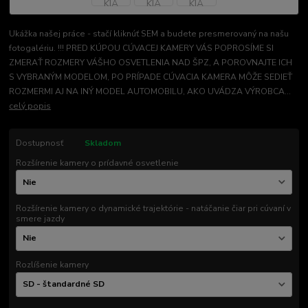
Ukážka našej práce - stačí kliknúť SEM a budete presmerovaný na našu
fotogalériu. !!! PRED KÚPOU CÚVACEJ KAMERY VÁS POPROSÍME SI
ZMERAŤ ROZMERY VÁŠHO OSVETLENIA NAD ŠPZ, A POROVNAJTE ICH
S VYBRANÝM MODELOM, PO PRÍPADE CÚVACIA KAMERA MÔŽE SEDIEŤ
ROZMERMI AJ NA INÝ MODEL AUTOMOBILU, AKO UVÁDZA VÝROBCA...
celý popis
Dostupnosť
Skladom
Rozšírenie kamery o prídavné osvetlenie
Rozšírenie kamery o dynamické trajektórie - natáčanie čiar pri cúvaní v
smere jazdy
Rozlíšenie kamery