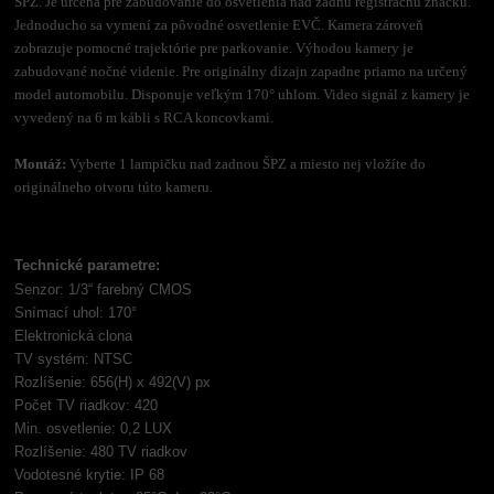
ŠPZ. Je určená pre zabudovanie do osvetlenia nad zadnú registračnú značku.
Jednoducho sa vymení za pôvodné osvetlenie EVČ. Kamera zároveň
zobrazuje pomocné trajektórie pre parkovanie. Výhodou kamery je
zabudované nočné videnie. Pre originálny dizajn zapadne priamo na určený
model automobilu. Disponuje veľkým 170° uhlom. Video signál z kamery je
vyvedený na 6 m kábli s RCA koncovkami.
Montáž:
Vyberte 1 lampičku nad zadnou ŠPZ a miesto nej vložíte do
originálneho otvoru túto kameru.
Technické parametre:
Senzor: 1/3“ farebný CMOS
Snímací uhol: 170°
Elektronická clona
TV systém: NTSC
Rozlíšenie: 656(H) x 492(V) px
Počet TV riadkov: 420
Min. osvetlenie: 0,2 LUX
Rozlíšenie: 480 TV riadkov
Vodotesné krytie: IP 68