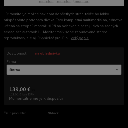
9“ monitor je možné naklápať do všetkých strán, takže ho ľahko
prispôsobíte potrebám diváka. Táto kompletná multimediálna jednotka
určená na stropnú montáž, slúži na pobavenie cestujúcich na zadných
sedadlách automobilu. Monitor má v sebe zabudované stereo
reproduktory, ale aj IR vysielač pre IR b...
celý popis
Dostupnosť
na objednávku
Farba
139,00 €
/
ks
113,01 €
bez DPH
Momentálne nie je k dispozícii
Číslo produktu:
9black