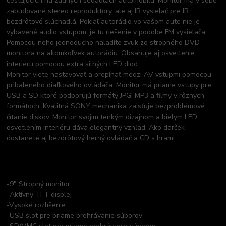
cestujúcich na zadných sedadlách automobilu. Monitor má v sebe
zabudované stereo reproduktory, ale aj IR vysielač pre IR
bezdrôtové slúchadlá. Pokiaľ autorádio vo vašom aute nie je
vybavené audio vstupom, je tu riešenie v podobe FM vysielača.
Pomocou neho jednoducho naladíte zvuk zo stropného DVD-
monitora na akomkoľvek autorádiu. Obsahuje aj osvetlenie
interiéru pomocou extra silných LED diód.
Monitor viete nastavovať a prepínať medzi AV vstupmi pomocou
pribaleného diaľkového ovládača. Monitor má priame vstupy pre
USB a SD ktoré podporujú formáty JPG, MP3 a filmy v rôznych
formátoch. Kvalitná SONY mechanika zaisťuje bezproblémové
čítanie diskov. Monitor svojim tenkým dizajnom a bielym LED
osvetlením interiéru dáva elegantný vzhľad. Ako darček
dostanete aj bezdrôtový herný ovládač a CD s hrami.
-9" Stropný monitor
-Aktívny TFT displej
-Vysoké rozlíšenie
-USB slot pre priame prehrávanie súborov