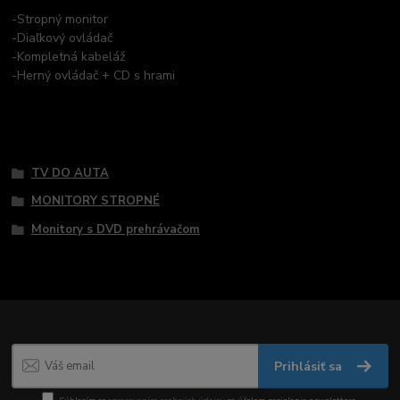
-Stropný monitor
-Diaľkový ovládač
-Kompletná kabeláž
-Herný ovládač + CD s hrami
Tovar zaradený v kategóriách
TV DO AUTA
MONITORY STROPNÉ
Monitory s DVD prehrávačom
Prihlásiť sa