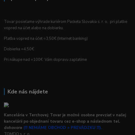
Tovar posielame výhrade kuriérom Packeta Slovakia s. r. o. pri platbe
vopred na účet alebo na dobierku.
Platba vopred na účet =3,50€ (Internet banking)
Dobierka =4,50€
Pri nákupe nad =100€ Vám dopravu zaplatíme
Kde nás nájdete
Kancelária v Terchovej: Tovar je možné osobne prevziať v našej
kancelárii po objednaní tovaru cez e-shop a následnom tel.
dohovore
(!!! NEMÁME OBCHOD = PREVÁDZKU !!!).
TOMDO s. r. o.