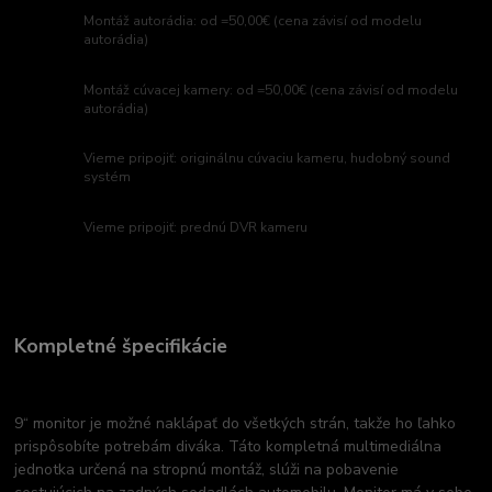
Montáž autorádia: od =50,00€ (cena závisí od modelu
autorádia)
Montáž cúvacej kamery: od =50,00€ (cena závisí od modelu
autorádia)
Vieme pripojiť: originálnu cúvaciu kameru, hudobný sound
systém
Vieme pripojiť: prednú DVR kameru
Kompletné špecifikácie
9“ monitor je možné naklápať do všetkých strán, takže ho ľahko
prispôsobíte potrebám diváka. Táto kompletná multimediálna
jednotka určená na stropnú montáž, slúži na pobavenie