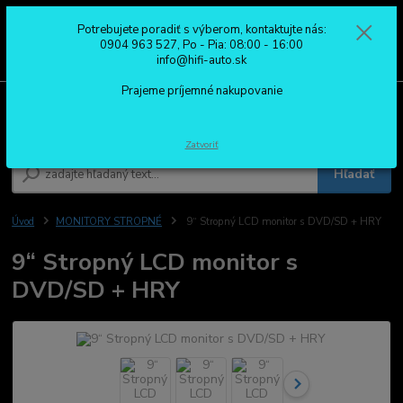
Potrebujete poradiť s výberom, kontaktujte nás:
0
ks
0904 963 527
0904 963 527, Po - Pia: 08:00 - 16:00
za
0,00 €
Po - Pia: 08:00 - 16:00
info@hifi-auto.sk
Prajeme príjemné nakupovanie
Menu
Zatvoriť
Hľadať
Úvod
MONITORY STROPNÉ
9“ Stropný LCD monitor s DVD/SD + HRY
9“ Stropný LCD monitor s
DVD/SD + HRY