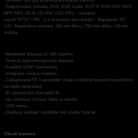
-SD/MMC slot pre priame prehrávanie súborov
-Podporované formáty: DVD, DVD Audio, DVD-R, DVD-RW, DIVX,
MP3, MP4, CD-R, CD-RW, VCD, JPEG - Vstupné
signál: NTSC / PAL -2 x Vstavaný reproduktor - Napájanie: DC
12V -Maximálne rozmery: 240 mm šírka / 250 mm dĺžka / 45 mm
hrúbka
-Natáčanie displeja až 180 stupňov
-Funkcia zapnutia/vypnutia displeja
-Kvalitná SONY mechanika
-Vstup pre cúvaciu kameru
-Zabudovaný FM Transmitter (zvuk si môžete preniesť bezdrôtovo
na Vaše autorádio)
-IR vysielač pre slúchadlá IR
-Jas, kontrast, ostrosť, farby a objemu
-OSD menu
-Diaľkový ovládač: ovládate ním všetky funkcie
Obsah balenia: