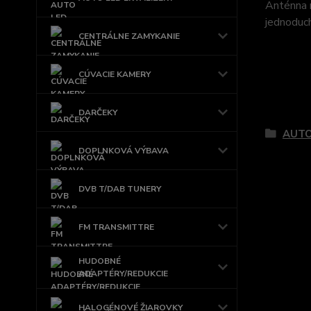
Anténna r
jednoduch
CENTRÁLNE ZAMYKANIE
CÚVACIE KAMERY
Tovar 
DARČEKY
AUT
DOPLNKOVÁ VÝBAVA
DVB T/DAB TUNERY
FM TRANSMITTRE
HUDOBNÉ
ADAPTÉRY/REDUKCIE
HALOGÉNOVÉ ŽIAROVKY