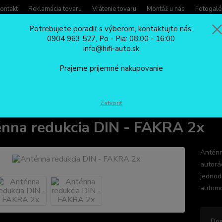
ontakt
Reklamácia tovaru
Vrátenie tovaru
Montáž u nás
Fotogalé
Potrebujete poradiť s výberom, kontaktujte nás:
0904 963 527, Po - Pia: 08:00 - 16:00
Potreb
info@hifi-auto.sk
Zavola
Hľadať
0904
Prajeme príjemné nakupovanie
Po - Pi
AUTOANTÉNY
Anténna redukcia DIN - FAKRA 2x
Zatvoriť
nna redukcia DIN - FAKRA 2x
Anténn
autorá
jednod
automo
Dos