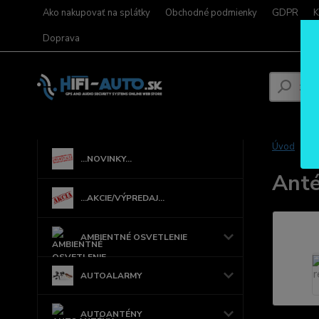
Ako nakupovať na splátky
Obchodné podmienky
GDPR
K
Doprava
Úvod
...NOVINKY...
Anté
...AKCIE/VÝPREDAJ...
AMBIENTNÉ OSVETLENIE
AUTOALARMY
AUTOANTÉNY