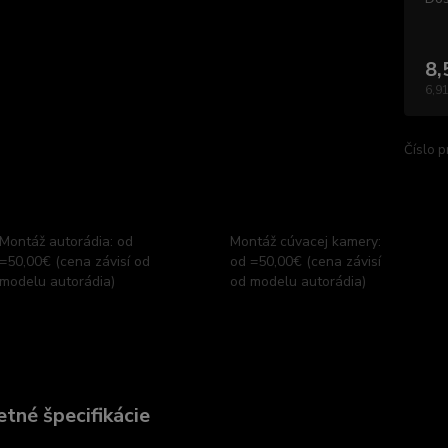
8,
6,91
Číslo p
Montáž autorádia: od
Montáž cúvacej kamery:
=50,00€ (cena závisí od
od =50,00€ (cena závisí
modelu autorádia)
od modelu autorádia)
tné špecifikácie