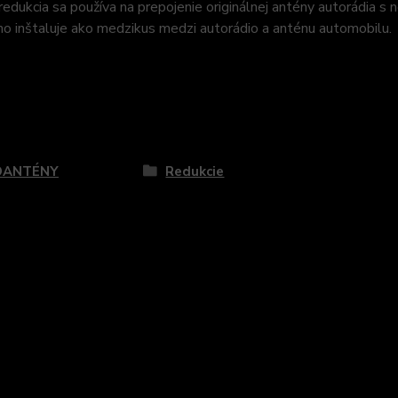
edukcia sa používa na prepojenie originálnej antény autorádia s 
o inštaluje ako medzikus medzi autorádio a anténu automobilu.
zaradený v kategóriách
OANTÉNY
Redukcie