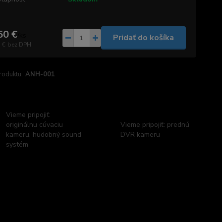
50 €
/
ks
Pridať do košíka
 €
bez DPH
roduktu:
ANH-001
Vieme pripojiť:
originálnu cúvaciu
Vieme pripojiť: prednú
kameru, hudobný sound
DVR kameru
systém