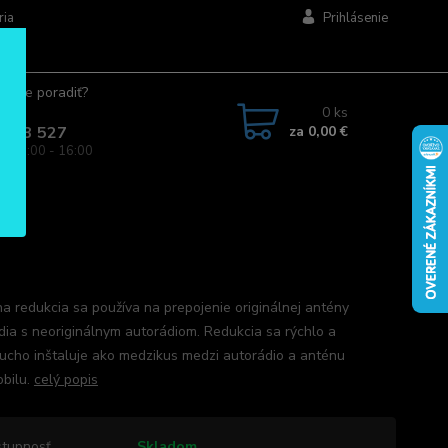
ria
Prihlásenie
ujete poradiť?
jte.
0
ks
za
0,00 €
 963 527
a: 08:00 - 16:00
a redukcia sa používa na prepojenie originálnej antény
dia s neoriginálnym autorádiom. Redukcia sa rýchlo a
ucho inštaluje ako medzikus medzi autorádio a anténu
bilu.
celý popis
tupnosť
Skladom