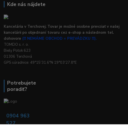
Kde nás nájdete
Kancelária v Terchovej: Tovar je možné osobne prevziať v našej
kancelárii po objednaní tovaru cez e-shop a následnom tel.
dohovore
(!!! NEMÁME OBCHOD = PREVÁDZKU !!!).
TOMDO s. r. o.
Biely Potok 623
01306 Terchová
GPS súradnice: 49°15'31.6"N 19°03'27.8"E
Potrebujete
poradiť?
0904 963
527