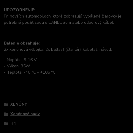
UPOZORNENIE:
Pri novších automobiloch, ktoré zobrazujú vypálené žiarovky je
potrebné použiť sadu s CANBUSom alebo odporový kábel.
Balenie obsahuje:
2x xenónová výbojka, 2x ballast (štartér), kabeláž, návod.
- Napätie: 9-16 V
- Výkon: 35W
- Teplota: -40 °C - +105 °C
Tovar zaradený v kategóriách
XENÓNY
Xenónové sady
H4