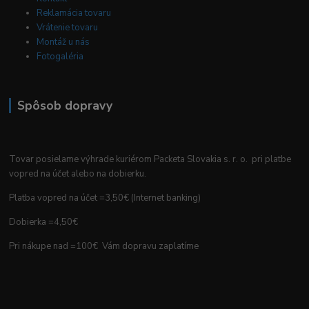
Reklamácia tovaru
Vrátenie tovaru
Montáž u nás
Fotogaléria
Spôsob dopravy
Tovar posielame výhrade kuriérom Packeta Slovakia s. r. o. pri platbe
vopred na účet alebo na dobierku.
Platba vopred na účet =3,50€ (Internet banking)
Dobierka =4,50€
Pri nákupe nad =100€ Vám dopravu zaplatíme