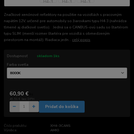
Značkové xenónové reflektory na použitie na vozidlách s pracovným
napätím 12V, určené pre automobily so žiarovkami typu H4-3 (nahrádza
tlmené aj diaľkové svetlo). Jedná sa o CANBUS-ovú sadu so štartérom
typu SLIM. (menší rozmer štartéra pre vozidlá s obmedzeným
priestorom na montáž). Riadiaca jedn...
celý popis
Dostupnosť
skladom 1ks
Farba svetla
60,90 €
/
ks
49,51 €
bez DPH
Pridať do košíka
Číslo produktu:
XH4-3CANS
Výrobca:
AMIO