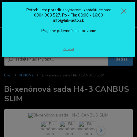
Potrebujete poradiť s výberom, kontaktujte nás:
0
ks
0904 963 527
0904 963 527, Po - Pia: 08:00 - 16:00
za
0,00 €
Po - Pia: 08:00 - 16:00
info@hifi-auto.sk
Prajeme príjemné nakupovanie
Menu
Zatvoriť
Hľadať
Úvod
XENÓNY
Bi-xenónová sada H4-3 CANBUS SLIM
Bi-xenónová sada H4-3 CANBUS
SLIM