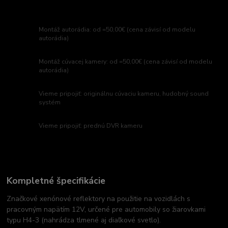
Montáž autorádia: od =50,00€ (cena závisí od modelu
autorádia)
Montáž cúvacej kamery: od =50,00€ (cena závisí od modelu
autorádia)
Vieme pripojiť: originálnu cúvaciu kameru, hudobný sound
systém
Vieme pripojiť: prednú DVR kameru
Kompletné špecifikácie
Značkové xenónové reflektory na použitie na vozidlách s
pracovným napätím 12V, určené pre automobily so žiarovkami
typu H4-3 (nahrádza tlmené aj diaľkové svetlo).