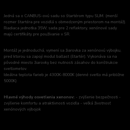
Jedná sa o CANBUS-ovú sadu so štartérom typu SLIM. (menší
rozmer štartéra pre vozidlá s obmedzeným priestorom na montáž).
Riadiaca jednotka 35W, sada pre 2 reflektory, xenónové sady
majú certifikáty pre používanie v SR.
Montáž je jednoduchá, vymení sa žiarovka za xenónovú výbojku,
pred ktorou sa zapojí modul ballast (štartér). Vykonáva sa na
pôvodné miesto žiarovky bez nutnosti zásahov do konštrukcie
svetlometov.
Ideálna teplota farieb je 4300K-8000K (denné svetlo má približne
5000K)
Hlavné výhody osvetlenia xenonov:
- zvýšenie bezpečnosti -
zvýšenie komfortu a atraktívnosti vozidla - veľká životnosť
xenónových výbojok