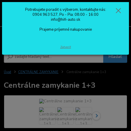
Potrebujete poradiť s výberom, kontaktujte nás:
0
ks
0904 963 527
0904 963 527, Po - Pia: 08:00 - 16:00
za
0,00 €
Po - Pia: 08:00 - 16:00
info@hifi-auto.sk
Prajeme príjemné nakupovanie
Menu
Zatvoriť
Hľadať
Úvod
CENTRÁLNE ZAMYKANIE
Centrálne zamykanie 1+3
Centrálne zamykanie 1+3