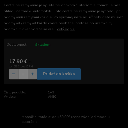
Centrálne zamykanie je využiteľné v novom či staršom automobile bez
ohľadu na značku automobilu. Toto centrálne zamykanie je výhodou pri
odomykaní/ zamykaní vozidla. Po správnej inštalácii už nebudete musieť
odomykať / zamykať každé dvere osobitne, pretože po uzamknutí/
odomknutí dverí vodiča sa vše...
celý popis
Dostupnosť
Skladom
17,90 €
/
ks
14,55 €
bez DPH
Pridať do košíka
Číslo produktu:
1+3
Výrobca:
AMIO
Montáž autorádia: od =50,00€ (cena závisí od modelu
autorádia)