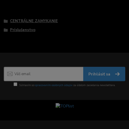
Tovar zaradený v kategóriách
CENTRÁLNE ZAMYKANIE
Príslušenstvo
Prihlásiť sa
Súhlasím so
spracovaním osobných údajov
za účelom zasielania newslettera.