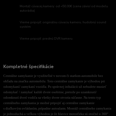
Montáž cúvacej kamery: od =50,00€ (cena závisí od modelu
autorádia)
Vieme pripojiť: originálnu cúvaciu kameru, hudobný sound
systém
Vieme pripojiť: prednú DVR kameru
Kompletné špecifikácie
Centrálne zamykanie je využiteľné v novom či staršom automobile bez
ohľadu na značku automobilu. Toto centrálne zamykanie je výhodou pri
odomykaní/ zamykaní vozidla. Po správnej inštalácii už nebudete musieť
odomykať / zamykať každé dvere osobitne, pretože po uzamknutí/
odomknutí dverí vodiča sa všetky dvere otvoria súčasne. Na tento typ
centrálneho zamykania je možné pripojiť aj centrálne zamykanie
s diaľkovým ovládaním, prípadne autoalarm. Montáž centrálneho zamykania
je jednoduchá a veľkou výhodou je že hlavice motorčeka sú otočné o 360° .