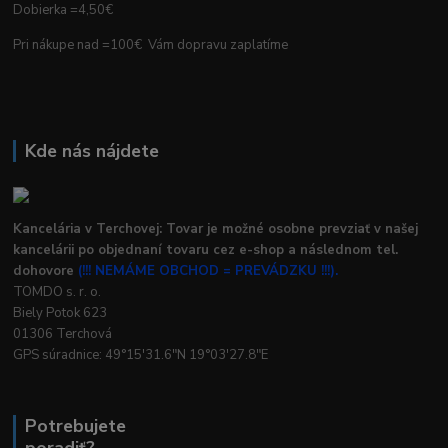
Dobierka =4,50€
Pri nákupe nad =100€ Vám dopravu zaplatíme
Kde nás nájdete
Kancelária v Terchovej: Tovar je možné osobne prevziať v našej
kancelárii po objednaní tovaru cez e-shop a následnom tel.
dohovore
(!!! NEMÁME OBCHOD = PREVÁDZKU !!!).
TOMDO s. r. o.
Biely Potok 623
01306 Terchová
GPS súradnice: 49°15'31.6"N 19°03'27.8"E
Potrebujete