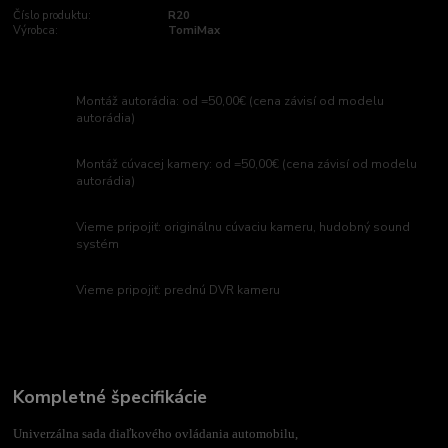
Číslo produktu:
R20
Výrobca:
TomiMax
Montáž autorádia: od =50,00€ (cena závisí od modelu
autorádia)
Montáž cúvacej kamery: od =50,00€ (cena závisí od modelu
autorádia)
Vieme pripojiť: originálnu cúvaciu kameru, hudobný sound
systém
Vieme pripojiť: prednú DVR kameru
Kompletné špecifikácie
Univerzálna sada diaľkového ovládania automobilu,