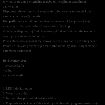
je vhodná pre autá s originálnym alebo univerzálnym centrálnym
zamykaním.
Disponuje relé výstupmi pre zamykanie, odomykanie, otvorenie kufra
a ovládanie smerových svetiel.
Kompatibilné s centrálnym zamykaním pneumatickým, plusovým aj
mínusovým. Zároveň možnosť nastavenia dĺžky impulzu.
Zariadenie disponuje aj funkciami ako vyhľadanie automobilu, uzavretie
okien po uzamknutí automobilu.
Po inštalácii sady je možné vyfrézovať čepeľ kľúča podľa pôvodnej čepele.
Potom už len stačí preložiť čip a máte plnohodnotný kľúč, ktorým môžete
automobil naštartovať.
Relé výstupy pre:
- otváranie kufra
- sirénu
- smerové svetlá
1. LED Indikátor stavu
2. Výstup pre sirénu
3. Nastaviteľný prijímač ukladania kódov
4. Prepnutie zapamätania. Práca kódu: pridanie alebo programovanie nových