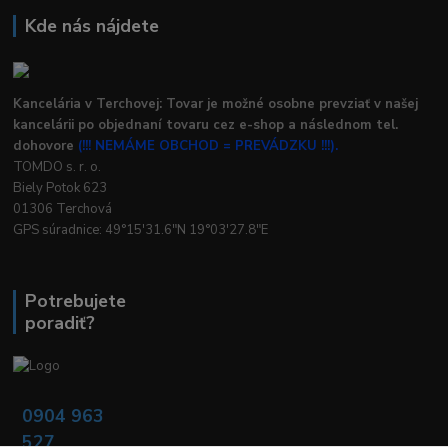
Kde nás nájdete
Kancelária v Terchovej: Tovar je možné osobne prevziať v našej
kancelárii po objednaní tovaru cez e-shop a následnom tel.
dohovore
(!!! NEMÁME OBCHOD = PREVÁDZKU !!!).
TOMDO s. r. o.
Biely Potok 623
01306 Terchová
GPS súradnice: 49°15'31.6"N 19°03'27.8"E
Potrebujete
poradiť?
0904 963
527