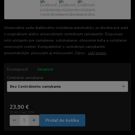
Univerzálna sada diaľkového ovládania automobilu, je vhodná pre autá
s originálnym alebo univerzálnym centrálnym zamykaním. Disponuje
relé výstupmi pre zamykanie, odomykanie, otvorenie kufra a ovládanie
smerových svetiel. Kompatibilné s centrálnym zamykaním
pneumatickým, plusovým aj mínusovým. Zárov...
celý popis
Dostupnosť
Skladom
Centrálne zamykanie
23,90 €
/
ks
19,43 €
bez DPH
Pridať do košíka