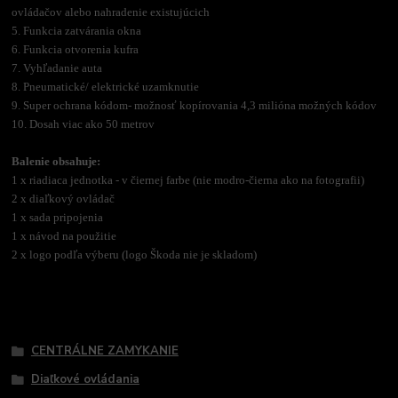
ovládačov alebo nahradenie existujúcich
5. Funkcia zatvárania okna
6. Funkcia otvorenia kufra
7. Vyhľadanie auta
8. Pneumatické/ elektrické uzamknutie
9. Super ochrana kódom- možnosť kopírovania 4,3 milióna možných kódov
10. Dosah viac ako 50 metrov
Balenie obsahuje:
1 x riadiaca jednotka - v čiernej farbe (nie modro-čierna ako na fotografii)
2 x diaľkový ovládač
1 x sada pripojenia
1 x návod na použitie
2 x logo podľa výberu (logo Škoda nie je skladom)
Tovar zaradený v kategóriách
CENTRÁLNE ZAMYKANIE
Diaľkové ovládania