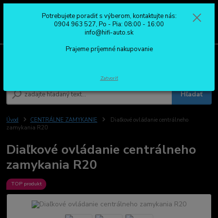
Potrebujete poradiť s výberom, kontaktujte nás:
0
ks
0904 963 527
0904 963 527, Po - Pia: 08:00 - 16:00
za
0,00 €
Po - Pia: 08:00 - 16:00
info@hifi-auto.sk
Prajeme príjemné nakupovanie
Menu
Zatvoriť
Hľadať
Úvod
CENTRÁLNE ZAMYKANIE
Diaľkové ovládanie centrálneho
zamykania R20
Diaľkové ovládanie centrálneho
zamykania R20
TOP produkt