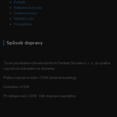
Kontakt
Reklamácia tovaru
Vrátenie tovaru
Montáž u nás
Fotogaléria
Spôsob dopravy
Tovar posielame výhrade kuriérom Packeta Slovakia s. r. o. pri platbe
vopred na účet alebo na dobierku.
Platba vopred na účet =3,50€ (Internet banking)
Dobierka =4,50€
Pri nákupe nad =100€ Vám dopravu zaplatíme