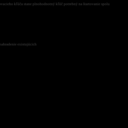
ovacieho kľúča stane plnohodnotný kľúč potrebný na štartovanie spolu
nahradenie existujúcich