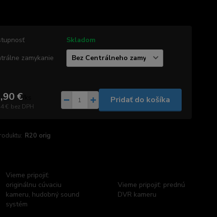
tupnosť
Skladom
trálne zamykanie
,90 €
/
ks
Pridať do košíka
44 €
bez DPH
roduktu:
R20 orig
Vieme pripojiť:
originálnu cúvaciu
Vieme pripojiť: prednú
kameru, hudobný sound
DVR kameru
systém