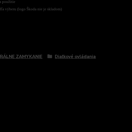
a použitie
dľa výberu (logo Škoda nie je skladom)
zaradený v kategóriách
RÁLNE ZAMYKANIE
Diaľkové ovládania