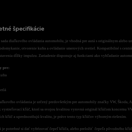
tné špecifikácie
 sada diaľkového ovládania automobilu,
je vhodná pre autá s originálnym alebo 
odomykanie, otvorenie kufra a ovládanie smerových svetiel.
Kompatibilné s cent
tavenia dĺžky impulzu.
Zariadenie disponuje aj funkciami ako vyhľadanie automo
y pre:
kufra
etlá
iaľkového ovládania je určený predovšetkým pre automobily značky VW, Škoda, Audi
x vystreľovací kľúč, ktorí sa svojou kvalitou vyrovná originál kľúčom koncernu VW
ích kľúč a uprednostňujú kvalitu, je práve tento typ kľúčov výborným riešením.
ii je potrebné si dať vyfrézovať čepeľ kľúča, alebo preložiť čepeľz pôvodného kľú