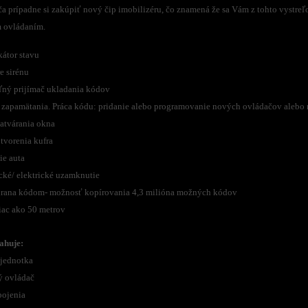
a prípadne si zakúpiť nový čip imobilizéru, čo znamená že sa Vám z tohto vystreľ
 ovládaním.
kátor stavu
e sirénu
eľný prijímač ukladania kódov
e zapamätania. Práca kódu: pridanie alebo programovanie nových ovládačov alebo 
zatvárania okna
tvorenia kufra
ie auta
cké/ elektrické uzamknutie
hrana kódom- možnosť kopírovania 4,3 milióna možných kódov
iac ako 50 metrov
ahuje:
 jednotka
ý ovládač
pojenia