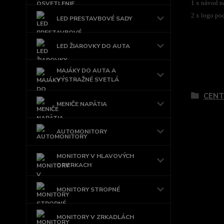
1 x návod n
2 x logo po
LED PRESTAVBOVÉ SADY
LED ŽIAROVKY DO AUTA
MAJÁKY DO AUTA A
Tovar 
VÝSTRAŽNÉ SVETLÁ
CENT
MENIČE NAPÄTIA
AUTOMONITORY
MONITORY V HLAVOVÝCH
OPIERKACH
MONITORY STROPNÉ
MONITORY V ZRKADLÁCH