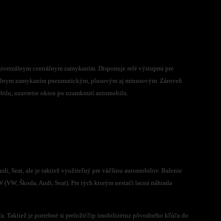
univerzálnym centrálnym zamykaním.
Disponuje relé výstupmi pre
rálnym zamykaním pneumatickým, plusovým aj mínusovým. Zároveň
bilu, uzavretie okien po uzamknutí automobilu.
, Seat, ale je taktiež využiteľný pre väčšinu automobilov. Balenie
 (VW, Škoda, Audi, Seat). Pre tých ktorým nestačí lacná náhrada
ča. Taktiež je potrebné si preložiťčip imobilizéruz pôvodného kľúča do