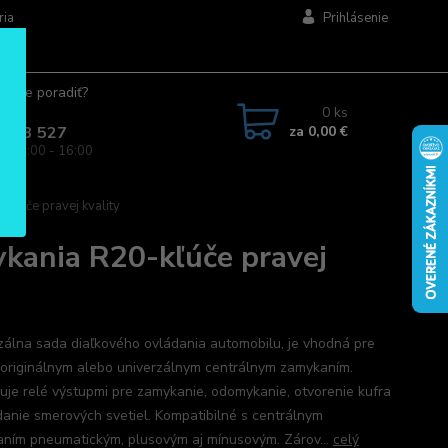
ria
Prihlásenie
ujete poradiť?
jte.
0
ks
za
0,00 €
 963 527
a: 08:00 - 16:00
kľúče pravej kvality
ykania R20-kľúče pravej
zálna sada diaľkového ovládania automobilu, je vhodná pre
 originálnym alebo univerzálnym centrálnym zamykaním.
uje relé výstupmi pre zamykanie, odomykanie, otvorenie kufra
danie smerových svetiel. Kompatibilné s centrálnym
ním pneumatickým, plusovým aj mínusovým. Zárov...
celý