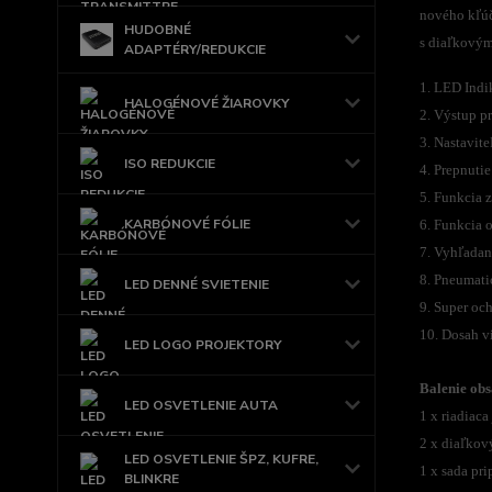
nového kľúč
HUDOBNÉ
s diaľkovým
ADAPTÉRY/REDUKCIE
1. LED Indi
HALOGÉNOVÉ ŽIAROVKY
2. Výstup pr
3. Nastavit
ISO REDUKCIE
4. Prepnuti
5. Funkcia 
KARBÓNOVÉ FÓLIE
6. Funkcia o
7. Vyhľadan
8. Pneumati
LED DENNÉ SVIETENIE
9. Super oc
10. Dosah v
LED LOGO PROJEKTORY
Balenie obs
LED OSVETLENIE AUTA
1 x riadiaca
2 x diaľkov
LED OSVETLENIE ŠPZ, KUFRE,
1 x sada pri
BLINKRE