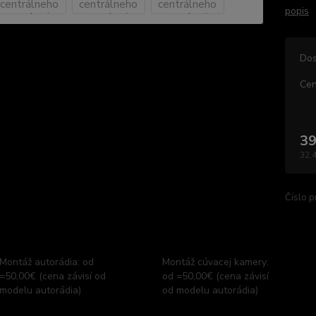
popis
Dos
Cen
39
32,
Číslo p
Montáž autorádia: od
Montáž cúvacej kamery:
=50,00€ (cena závisí od
od =50,00€ (cena závisí
modelu autorádia)
od modelu autorádia)