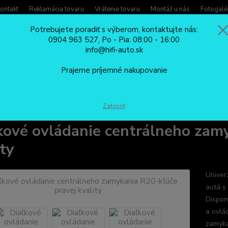
ontakt
Reklamácia tovaru
Vrátenie tovaru
Montáž u nás
Fotogalé
Potrebujete poradiť s výberom, kontaktujte nás:
0904 963 527, Po - Pia: 08:00 - 16:00
Potreb
info@hifi-auto.sk
Zavola
Hľadať
0904
Prajeme príjemné nakupovanie
Po - Pi
CENTRÁLNE ZAMYKANIE
Diaľkové ovládanie centrálneho zamykania R20-
Zatvoriť
kové ovládanie centrálneho zam
ity
Univer
autá s
Dispon
a ovlá
zamyka