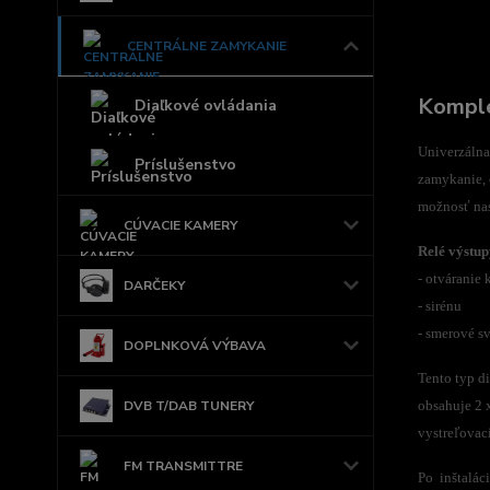
CENTRÁLNE ZAMYKANIE
Komple
Diaľkové ovládania
Univerzálna
Príslušenstvo
zamykanie, 
možnosť nas
CÚVACIE KAMERY
Relé výstup
- otváranie 
DARČEKY
- sirénu
- smerové sv
DOPLNKOVÁ VÝBAVA
Tento typ d
DVB T/DAB TUNERY
obsahuje 2 
vystreľovac
FM TRANSMITTRE
Po inštalác