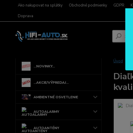
Ako nakupovať na splátky
Obchodné podmienky
GDPR
K
Doprava
Úvod
...NOVINKY...
Diaľ
...AKCIE/VÝPREDAJ...
kval
AMBIENTNÉ OSVETLENIE
AUTOALARMY
AUTOANTÉNY