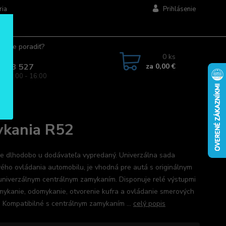
ria
Prihlásenie
ujete poradiť?
jte.
0
ks
za
0,00 €
 963 527
a: 08:00 - 16:00
2
ykania R52
je dlhodobo u dodávateľa vypredaný. Univerzálna sada
vého ovládania automobilu, je vhodná pre autá s originálnym
univerzálnym centrálnym zamykaním. Disponuje relé výstupmi
mykanie, odomykanie, otvorenie kufra a ovládanie smerových
l. Kompatibilné s centrálnym zamykaním ...
celý popis