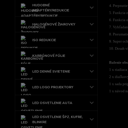
HUDOBNÉ
4. Prepnuti
ADAPTÉRY/REDUKCIE
5. Funkcia 
6. Funkcia o
HALOGÉNOVÉ ŽIAROVKY
7. Vyhľadan
8. Pneumati
ISO REDUKCIE
9. Super oc
10. Dosah v
KARBÓNOVÉ FÓLIE
Balenie obs
1 x riadiaca
LED DENNÉ SVIETENIE
2 x diaľkov
1 x sada pri
LED LOGO PROJEKTORY
1 x návod n
LED OSVETLENIE AUTA
LED OSVETLENIE ŠPZ, KUFRE,
BLINKRE
Tovar 