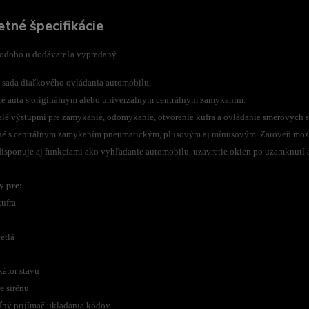
tné špecifikácie
hodobo u dodávateľa vypredaný.
 sada diaľkového ovládania automobilu,
re autá s originálnym alebo univerzálnym centrálnym zamykaním.
elé výstupmi pre zamykanie, odomykanie, otvorenie kufra a ovládanie smerových s
né s centrálnym zamykaním pneumatickým, plusovým aj mínusovým. Zároveň možn
disponuje aj funkciami ako vyhľadanie automobilu, uzavretie okien po uzamknutí
y pre:
kufra
etlá
kátor stavu
e sirénu
eľný prijímač ukladania kódov