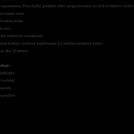
e zapamätania. Práca kódu: pridanie alebo programovanie nových ovládačov alebo 
zatvárania okna
tvorenia kufra
ie auta
cké/ elektrické uzamknutie
hrana kódom- možnosť kopírovania 4,3 milióna možných kódov
iac ako 50 metrov
ahuje:
 jednotka
ý ovládač
pojenia
a použitie
zaradený v kategóriách