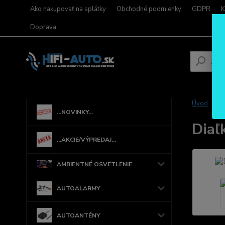
Ako nakupovať na splátky
Obchodné podmienky
GDPR
K
Doprava
Úvod
...NOVINKY...
Diaľ
...AKCIE/VÝPREDAJ...
AMBIENTNÉ OSVETLENIE
AUTOALARMY
AUTOANTÉNY