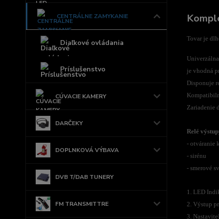
Komple
CENTRÁLNE ZAMYKANIE
Tovar je dl
Diaľkové ovládania
Univerzálna
Príslušenstvo
je vhodná p
Disponuje r
Kompatibil
CÚVACIE KAMERY
Zariadenie 
DARČEKY
Relé výstup
- otváranie 
DOPLNKOVÁ VÝBAVA
- sirénu
- smerové sv
DVB T/DAB TUNERY
1. LED Indi
FM TRANSMITTRE
2. Výstup pr
3. Nastavit