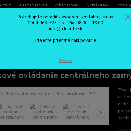
ontakt
Reklamácia tovaru
Vrátenie tovaru
Montáž u nás
Fotogalé
Potrebujete poradiť s výberom, kontaktujte nás:
0904 963 527, Po - Pia: 08:00 - 16:00
Potreb
info@hifi-auto.sk
Zavola
Hľadať
0904
Prajeme príjemné nakupovanie
Po - Pi
CENTRÁLNE ZAMYKANIE
Diaľkové ovládanie centrálneho zamykania R5
Zatvoriť
kové ovládanie centrálneho zam
Tovar 
diaľko
alebo 
pre za
svetie