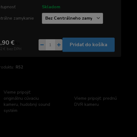
tupnosť
Skladom
trálne zamykanie
,90 €
/
ks
Pridať do košíka
62 €
bez DPH
roduktu:
R52
Vieme pripojiť:
originálnu cúvaciu
Vieme pripojiť: prednú
kameru, hudobný sound
DVR kameru
systém