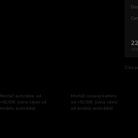
Dos
Cen
22
18,
Číslo p
Montáž autorádia: od
Montáž cúvacej kamery:
=50,00€ (cena závisí od
od =50,00€ (cena závisí
modelu autorádia)
od modelu autorádia)