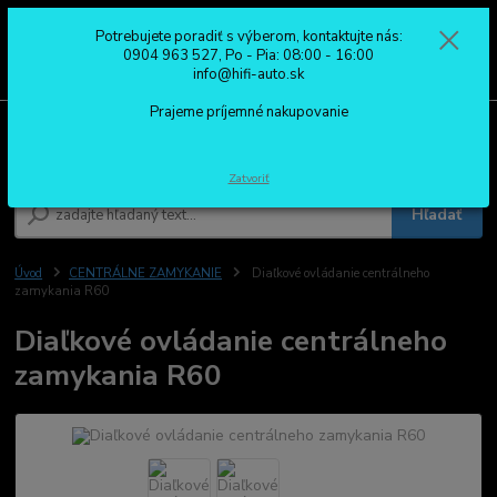
Potrebujete poradiť s výberom, kontaktujte nás:
0
ks
0904 963 527
0904 963 527, Po - Pia: 08:00 - 16:00
za
0,00 €
Po - Pia: 08:00 - 16:00
info@hifi-auto.sk
Prajeme príjemné nakupovanie
Menu
Zatvoriť
Hľadať
Úvod
CENTRÁLNE ZAMYKANIE
Diaľkové ovládanie centrálneho
zamykania R60
Diaľkové ovládanie centrálneho
zamykania R60