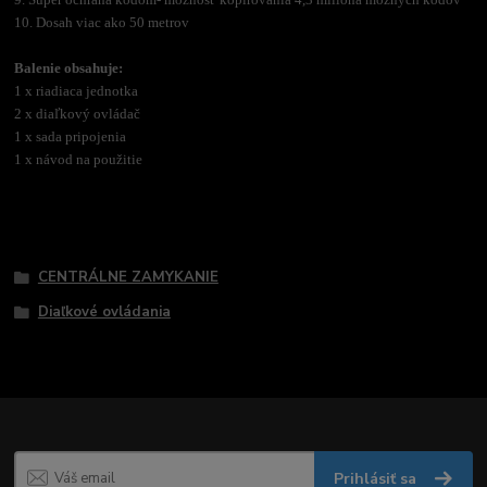
10. Dosah viac ako 50 metrov
Balenie obsahuje:
1 x riadiaca jednotka
2 x diaľkový ovládač
1 x sada pripojenia
1 x návod na použitie
Tovar zaradený v kategóriách
CENTRÁLNE ZAMYKANIE
Diaľkové ovládania
Prihlásiť sa