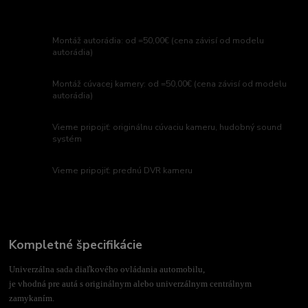
Montáž autorádia: od =50,00€ (cena závisí od modelu
autorádia)
Montáž cúvacej kamery: od =50,00€ (cena závisí od modelu
autorádia)
Vieme pripojiť: originálnu cúvaciu kameru, hudobný sound
systém
Vieme pripojiť: prednú DVR kameru
Kompletné špecifikácie
Univerzálna sada diaľkového ovládania automobilu,
je vhodná pre autá s originálnym alebo univerzálnym centrálnym
zamykaním.