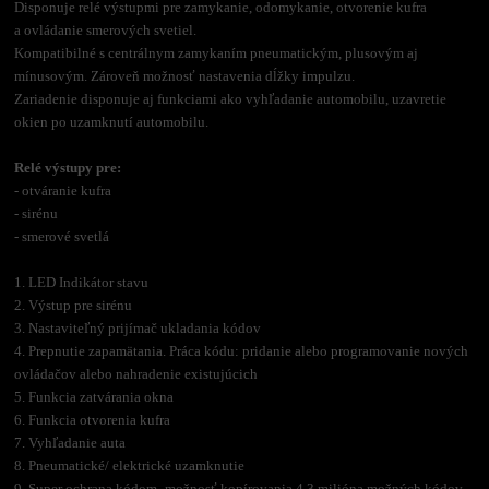
Disponuje relé výstupmi pre zamykanie, odomykanie, otvorenie kufra
a ovládanie smerových svetiel.
Kompatibilné s centrálnym zamykaním pneumatickým, plusovým aj
mínusovým. Zároveň možnosť nastavenia dĺžky impulzu.
Zariadenie disponuje aj funkciami ako vyhľadanie automobilu, uzavretie
okien po uzamknutí automobilu.
Relé výstupy pre:
- otváranie kufra
- sirénu
- smerové svetlá
1. LED Indikátor stavu
2. Výstup pre sirénu
3. Nastaviteľný prijímač ukladania kódov
4. Prepnutie zapamätania. Práca kódu: pridanie alebo programovanie nových
ovládačov alebo nahradenie existujúcich
5. Funkcia zatvárania okna
6. Funkcia otvorenia kufra
7. Vyhľadanie auta
8. Pneumatické/ elektrické uzamknutie
9. Super ochrana kódom- možnosť kopírovania 4,3 milióna možných kódov