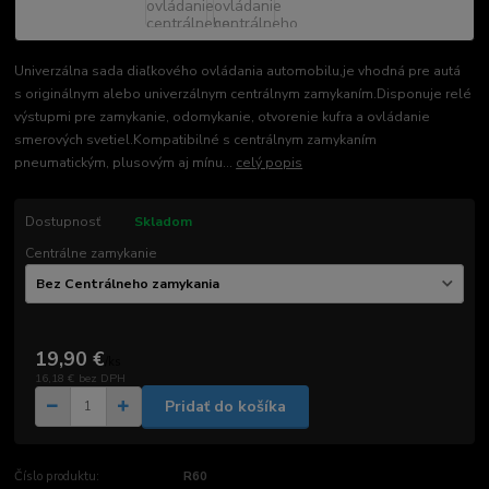
Univerzálna sada diaľkového ovládania automobilu,je vhodná pre autá
s originálnym alebo univerzálnym centrálnym zamykaním.Disponuje relé
výstupmi pre zamykanie, odomykanie, otvorenie kufra a ovládanie
smerových svetiel.Kompatibilné s centrálnym zamykaním
pneumatickým, plusovým aj mínu...
celý popis
Dostupnosť
Skladom
Centrálne zamykanie
19,90 €
/
ks
16,18 €
bez DPH
Pridať do košíka
Číslo produktu:
R60