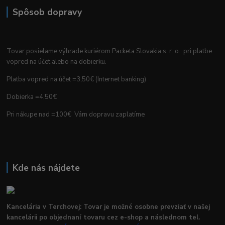
Spôsob dopravy
Tovar posielame výhrade kuriérom Packeta Slovakia s. r. o. pri platbe
vopred na účet alebo na dobierku.
Platba vopred na účet =3,50€ (Internet banking)
Dobierka =4,50€
Pri nákupe nad =100€ Vám dopravu zaplatíme
Kde nás nájdete
Kancelária v Terchovej: Tovar je možné osobne prevziať v našej
kancelárii po objednaní tovaru cez e-shop a následnom tel.