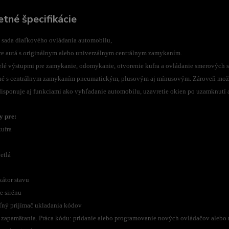
tné špecifikácie
 sada diaľkového ovládania automobilu,
re autá s originálnym alebo univerzálnym centrálnym zamykaním.
elé výstupmi pre zamykanie, odomykanie, otvorenie kufra a ovládanie smerových s
né s centrálnym zamykaním pneumatickým, plusovým aj mínusovým. Zároveň možn
disponuje aj funkciami ako vyhľadanie automobilu, uzavretie okien po uzamknutí
y pre:
kufra
etlá
kátor stavu
e sirénu
eľný prijímač ukladania kódov
e zapamätania. Práca kódu: pridanie alebo programovanie nových ovládačov alebo 