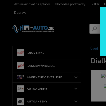
Ako nakupovať na splátky
Obchodné podmienky
GDPR
K
Doprava
Úvod
...NOVINKY...
Diaľ
...AKCIE/VÝPREDAJ...
AMBIENTNÉ OSVETLENIE
AUTOALARMY
AUTOANTÉNY