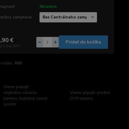
tupnosť
Skladom
trálne zamykanie
,90 €
/
ks
Pridať do košíka
62 €
bez DPH
roduktu:
R88
Vieme pripojiť:
originálnu cúvaciu
Vieme pripojiť: prednú
kameru, hudobný sound
DVR kameru
systém