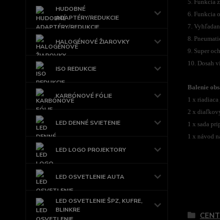
5. Funkcia 
HUDOBNÉ
6. Funkcia o
ADAPTÉRY/REDUKCIE
7. Vyhľadan
8. Pneumati
HALOGÉNOVÉ ŽIAROVKY
9. Super oc
10. Dosah v
ISO REDUKCIE
Balenie obs
KARBÓNOVÉ FÓLIE
1 x riadiaca
2 x diaľkov
LED DENNÉ SVIETENIE
1 x sada pri
1 x návod n
LED LOGO PROJEKTORY
LED OSVETLENIE AUTA
Tovar 
LED OSVETLENIE ŠPZ, KUFRE,
BLINKRE
CENT