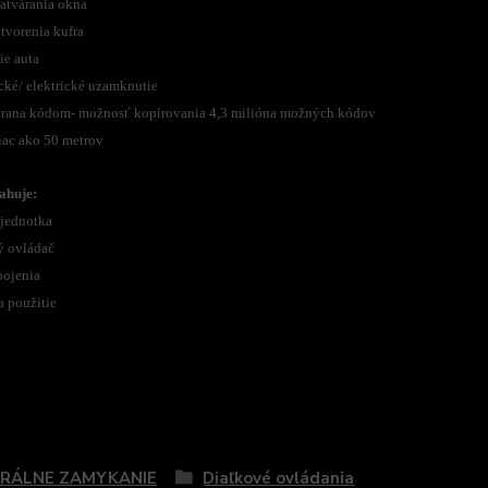
zatvárania okna
tvorenia kufra
ie auta
cké/ elektrické uzamknutie
hrana kódom- možnosť kopírovania 4,3 milióna možných kódov
iac ako 50 metrov
ahuje:
 jednotka
ý ovládač
pojenia
a použitie
zaradený v kategóriách
RÁLNE ZAMYKANIE
Diaľkové ovládania