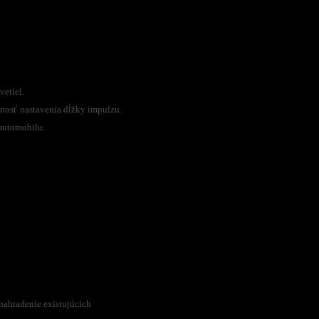
vetiel.
osť nastavenia dĺžky impulzu.
 automobilu.
nahradenie existujúcich