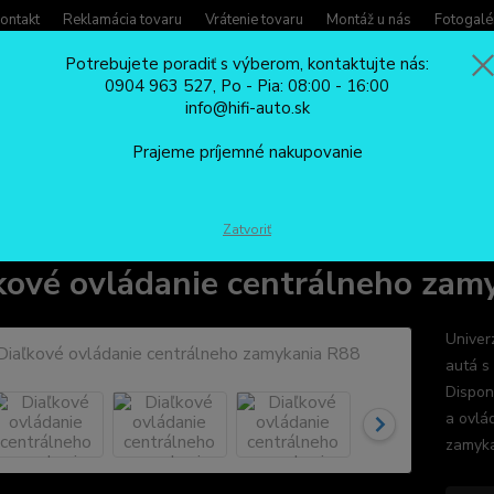
ontakt
Reklamácia tovaru
Vrátenie tovaru
Montáž u nás
Fotogalé
Potrebujete poradiť s výberom, kontaktujte nás:
0904 963 527, Po - Pia: 08:00 - 16:00
Potreb
info@hifi-auto.sk
Zavola
Hľadať
0904
Prajeme príjemné nakupovanie
Po - Pi
CENTRÁLNE ZAMYKANIE
Diaľkové ovládanie centrálneho zamykania R8
Zatvoriť
kové ovládanie centrálneho zam
Univer
autá s
Dispon
a ovlá
zamyka