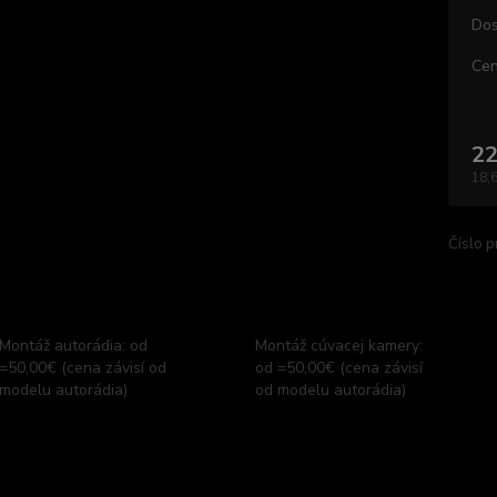
Dos
Cen
22
18,
Číslo p
Montáž autorádia: od
Montáž cúvacej kamery:
=50,00€ (cena závisí od
od =50,00€ (cena závisí
modelu autorádia)
od modelu autorádia)