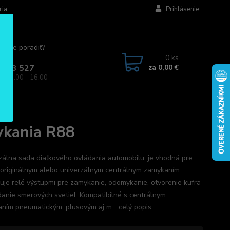
ria
Prihlásenie
ujete poradiť?
jte.
0
ks
za
0,00 €
 963 527
a: 08:00 - 16:00
8
ykania R88
zálna sada diaľkového ovládania automobilu, je vhodná pre
 originálnym alebo univerzálnym centrálnym zamykaním.
uje relé výstupmi pre zamykanie, odomykanie, otvorenie kufra
danie smerových svetiel. Kompatibilné s centrálnym
ním pneumatickým, plusovým aj m...
celý popis