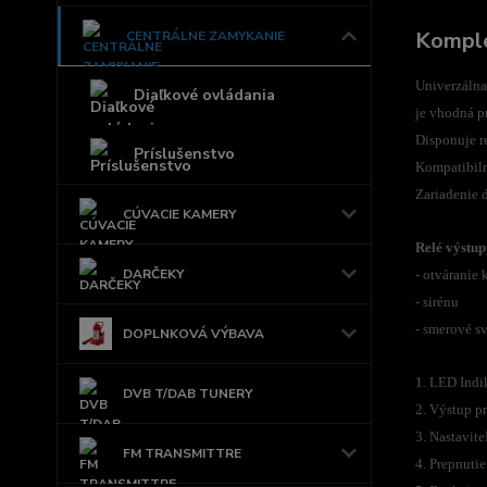
Komple
CENTRÁLNE ZAMYKANIE
Univerzálna
Diaľkové ovládania
je vhodná p
Disponuje r
Príslušenstvo
Kompatibil
Zariadenie 
CÚVACIE KAMERY
Relé výstup
DARČEKY
- otváranie 
- sirénu
- smerové sv
DOPLNKOVÁ VÝBAVA
1. LED Indi
DVB T/DAB TUNERY
2. Výstup pr
3. Nastavit
FM TRANSMITTRE
4. Prepnuti