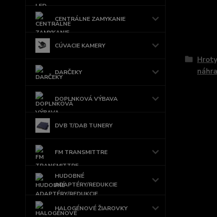
CENTRÁLNE ZAMYKANIE
Tovar 
CÚVACIE KAMERY
Hroty
náhra
DARČEKY
DOPLNKOVÁ VÝBAVA
DVB T/DAB TUNERY
FM TRANSMITTRE
HUDOBNÉ
ADAPTÉRY/REDUKCIE
HALOGÉNOVÉ ŽIAROVKY