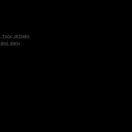
zaradený v kategóriách
, tyče, držiaky,
dné diely