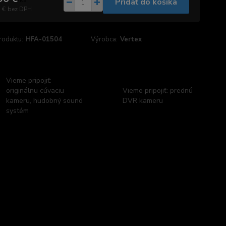
Pridať do košíka
 €
bez DPH
roduktu:
HFA-01504
Výrobca:
Vertex
Vieme pripojiť:
originálnu cúvaciu
Vieme pripojiť: prednú
kameru, hudobný sound
DVR kameru
systém