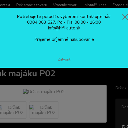
ontakt
Reklamácia tovaru
Vrátenie tovaru
Montáž u nás
Fotogalé
Potrebujete poradiť s výberom, kontaktujte nás:
0904 963 527, Po - Pia: 08:00 - 16:00
Potreb
info@hifi-auto.sk
Zavola
Hľadať
0904
Prajeme príjemné nakupovanie
Po - Pi
MAJÁKY DO AUTA A VÝSTRAŽNÉ SVETLÁ
Majáky
Hroty, tyče, držia
Zatvoriť
ak majáku P02
Držiak
Dos
6,