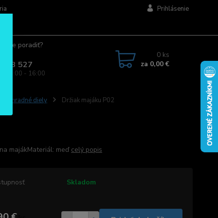
ria
Prihlásenie
ujete poradiť?
jte.
0
ks
za
0,00 €
 963 527
a: 08:00 - 16:00
ky, náhradné diely
Držiak majáku P02
 na majákMateriál: meď
celý popis
tupnosť
Skladom
90 €
/
ks