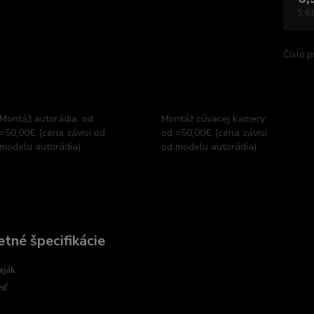
5,61
Číslo p
Montáž autorádia: od
Montáž cúvacej kamery:
=50,00€ (cena závisí od
od =50,00€ (cena závisí
modelu autorádia)
od modelu autorádia)
tné špecifikácie
aják
eď