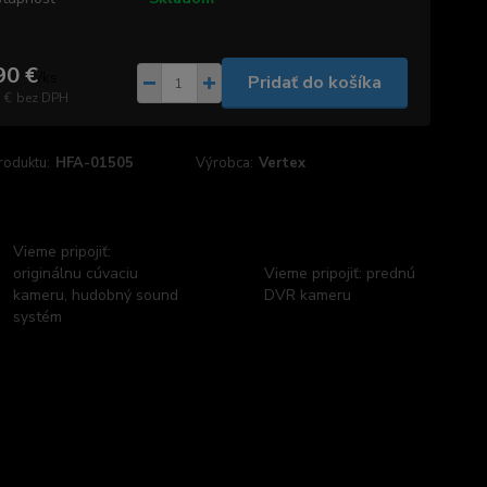
90 €
/
ks
Pridať do košíka
 €
bez DPH
roduktu:
HFA-01505
Výrobca:
Vertex
Vieme pripojiť:
originálnu cúvaciu
Vieme pripojiť: prednú
kameru, hudobný sound
DVR kameru
systém