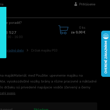
ria
Prihlásenie
ujete poradiť?
jte.
0
ks
za
0,00 €
 963 527
a: 08:00 - 16:00
ky, náhradné diely
Držiak majáku P03
 na majákMateriál: meď Použitie: upevnenie majáku na
kle, vysokozdvižné vozíky, brány a rôzne pracovné a nákladné
.Do držiaku sú privedené napájacie vodiče (červený a čierny
celý popis
tupnosť
Skladom