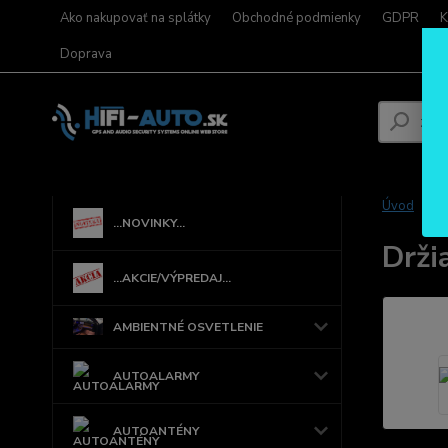
Ako nakupovať na splátky
Obchodné podmienky
GDPR
K
Doprava
Úvod
...NOVINKY...
Drži
...AKCIE/VÝPREDAJ...
AMBIENTNÉ OSVETLENIE
AUTOALARMY
AUTOANTÉNY