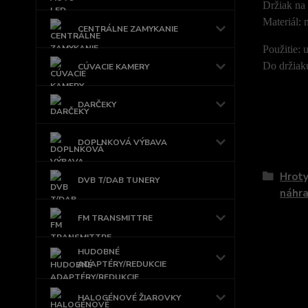
Držiak na
Materiál:
CENTRÁLNE ZAMYKANIE
Použitie: 
Do držiaku
CÚVACIE KAMERY
DARČEKY
DOPLNKOVÁ VÝBAVA
Tovar 
Hroty
DVB T/DAB TUNERY
náhra
FM TRANSMITTRE
HUDOBNÉ
ADAPTÉRY/REDUKCIE
HALOGÉNOVÉ ŽIAROVKY