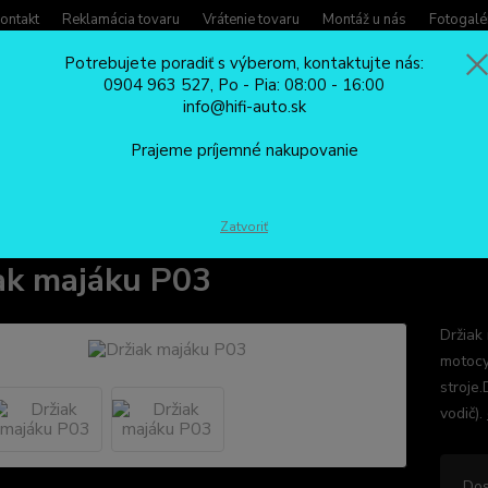
ontakt
Reklamácia tovaru
Vrátenie tovaru
Montáž u nás
Fotogalé
Potrebujete poradiť s výberom, kontaktujte nás:
0904 963 527, Po - Pia: 08:00 - 16:00
Potreb
info@hifi-auto.sk
Zavola
Hľadať
0904
Prajeme príjemné nakupovanie
Po - Pi
MAJÁKY DO AUTA A VÝSTRAŽNÉ SVETLÁ
Majáky
Hroty, tyče, držia
Zatvoriť
ak majáku P03
Držiak
motocy
stroje
vodič).
Dos