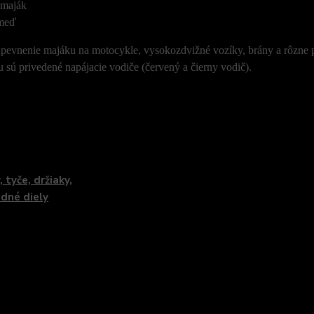
 maják
 meď
upevnenie majáku na motocykle, vysokozdvižné vozíky, brány a rôzne p
 sú privedené napájacie vodiče (červený a čierny vodič).
zaradený v kategóriách
, tyče, držiaky,
dné diely