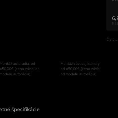
6,
5,61
Číslo p
Montáž autorádia: od
Montáž cúvacej kamery:
=50,00€ (cena závisí od
od =50,00€ (cena závisí
modelu autorádia)
od modelu autorádia)
tné špecifikácie