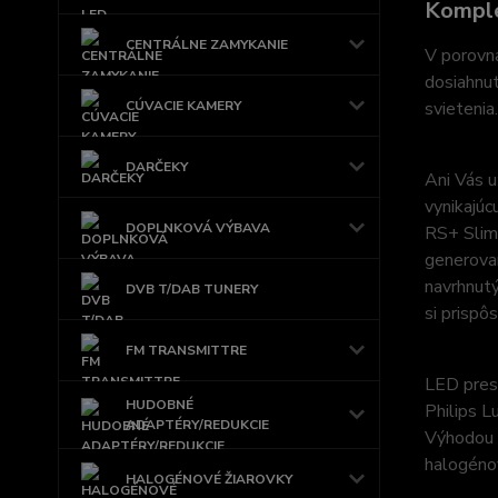
Komple
CENTRÁLNE ZAMYKANIE
V porovn
dosiahnut
CÚVACIE KAMERY
svietenia.
DARČEKY
Ani Vás u
vynikajúc
DOPLNKOVÁ VÝBAVA
RS+ Slim 
generovan
navrhnutý
DVB T/DAB TUNERY
si prispô
FM TRANSMITTRE
LED pres
HUDOBNÉ
Philips L
ADAPTÉRY/REDUKCIE
Výhodou t
halogénov
HALOGÉNOVÉ ŽIAROVKY