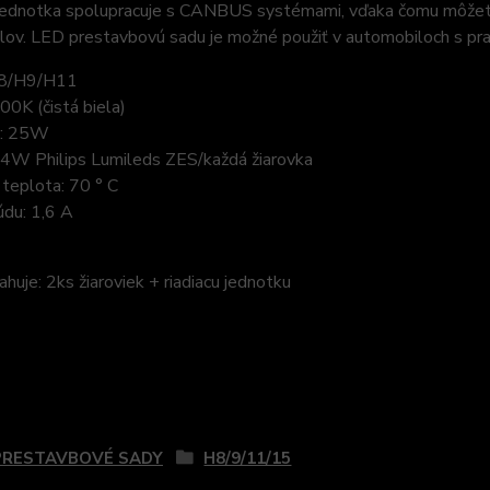
 jednotka spolupracuje s CANBUS systémami, vďaka čomu môžete 
lov. LED prestavbovú sadu je možné použiť v automobiloch s p
H8/H9/H11
00K (čistá biela)
a: 25W
x4W Philips Lumileds ZES/každá žiarovka
teplota: 70 ° C
údu: 1,6 A
huje: 2ks žiaroviek + riadiacu jednotku
zaradený v kategóriách
PRESTAVBOVÉ SADY
H8/9/11/15