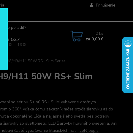
ria
Prihlásenie
ujete poradiť?
jte.
0
ks
za
0,00 €
 963 527
a: 08:00 - 16:00
US H8/H9/H11 50W RS+ Slim Series
H9/H11 50W RS+ Slim
vnaní so sériou S+ sú RS+ SLIM vybavené otočným
rom o 360°, vďaka čomu zákazník môže otočiť žiarovku až do
nutia dokonalého lúča a najjasnejšieho svetla bez potreby
ia žiarovky zo svetlometu. LED žiarovky hlavného svietenia. Ani
 nebaví časté vypaľovanie klasických hal...
celý popis