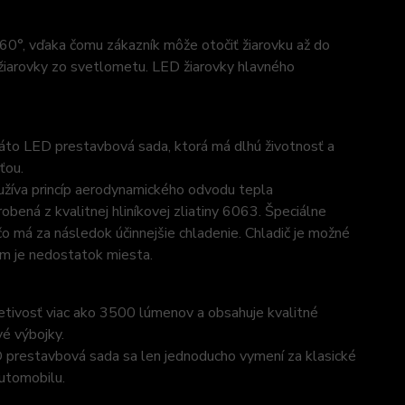
°, vďaka čomu zákazník môže otočiť žiarovku až do
 žiarovky zo svetlometu. LED žiarovky hlavného
Táto LED prestavbová sada, ktorá má dlhú životnosť a
ťou.
užíva princíp aerodynamického odvodu tepla
ená z kvalitnej hliníkovej zliatiny 6063. Špeciálne
o má za následok účinnejšie chladenie. Chladič je možné
rom je nedostatok miesta.
ivosť viac ako 3500 lúmenov a obsahuje kvalitné
é výbojky.
D prestavbová sada sa len jednoducho vymení za klasické
automobilu.