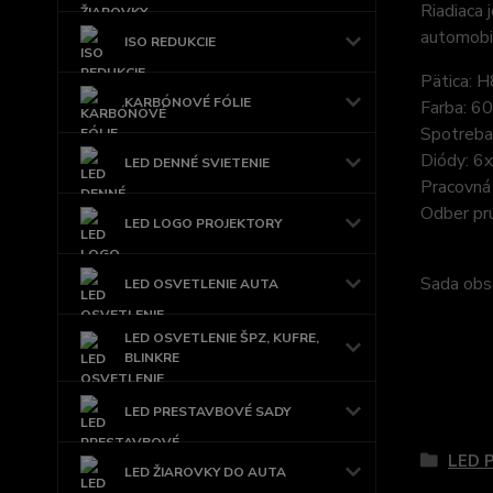
Riadiaca
automobi
ISO REDUKCIE
Pätica: 
KARBÓNOVÉ FÓLIE
Farba: 60
Spotreb
Diódy: 6
LED DENNÉ SVIETENIE
Pracovná 
Odber pr
LED LOGO PROJEKTORY
Sada obsa
LED OSVETLENIE AUTA
LED OSVETLENIE ŠPZ, KUFRE,
BLINKRE
Tovar 
LED PRESTAVBOVÉ SADY
LED 
LED ŽIAROVKY DO AUTA