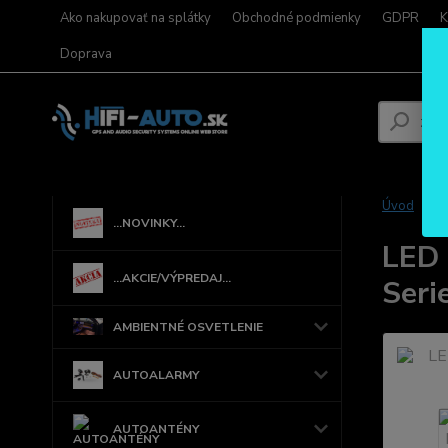
Ako nakupovať na splátky
Obchodné podmienky
GDPR
K
Doprava
Úvod
...NOVINKY...
LED
...AKCIE/VÝPREDAJ...
Seri
AMBIENTNÉ OSVETLENIE
AUTOALARMY
AUTOANTÉNY