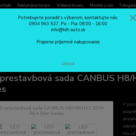
ontakt
Reklamácia tovaru
Vrátenie tovaru
Montáž u nás
Fotogalé
Potrebujete poradiť s výberom, kontaktujte nás:
0904 963 527, Po - Pia: 08:00 - 16:00
Potreb
info@hifi-auto.sk
Zavola
Hľadať
0904
Prajeme príjemné nakupovanie
Po - Pi
LED PRESTAVBOVÉ SADY
H8/9/11/15
LED prestavbová sada CANB
Zatvoriť
 prestavbová sada CANBUS H8/
es
V poro
adapté
dosiah
vybrat
Vás už