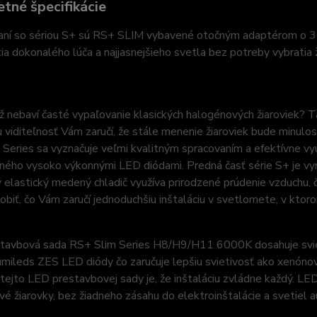
tné špecifikácie
aní so sériou S+ sú RS+ SLIM vybavené otočným adaptérom o 360
ia dokonalého lúča a najjasnejšieho svetla bez potreby vybratia
ž nebaví časté vypaľovanie klasických halogénových žiaroviek? 
u viditeľnosť Vám zaručí, že stále menenie žiaroviek bude minulos
Series sa vyznačuje veľmi kvalitným spracovaním a efektívne vy
ého vysoko výkonnými LED diódami. Predná časť série S+ je vyrob
 elastický medený chladič využíva prirodzené prúdenie vzduchu, č
sobiť, čo Vám zaručí jednoduchšiu inštaláciu v svetlomete, v kto
tavbová sada RS+ Slim Series H8/H9/H11 6000K dosahuje sviet
umileds ZES LED diódy čo zaručuje lepšiu svietivosť ako xenónov
ejto LED prestavbovej sady je, že inštaláciu zvládne každý. LE
é žiarovky, bez žiadneho zásahu do elektroinštalácie a svetiel 