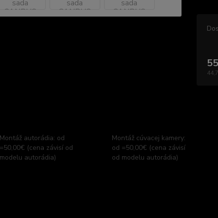
Dos
55
44,
Montáž autorádia: od
Montáž cúvacej kamery:
=50,00€ (cena závisí od
od =50,00€ (cena závisí
modelu autorádia)
od modelu autorádia)