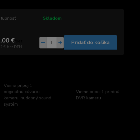
tupnosť
Skladom
,00 €
/
set
Pridať do košíka
72 €
bez DPH
Vieme pripojiť:
originálnu cúvaciu
Vieme pripojiť: prednú
kameru, hudobný sound
DVR kameru
systém