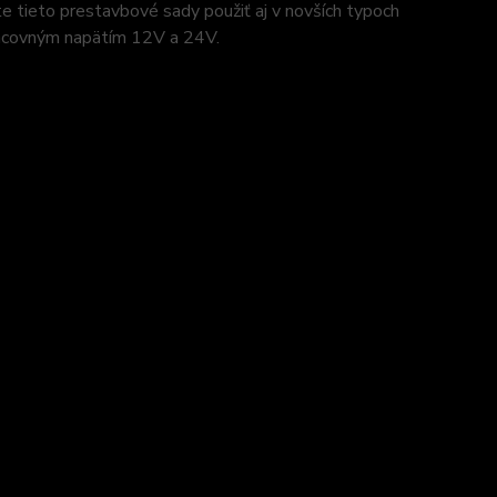
tieto prestavbové sady použiť aj v novších typoch
racovným napätím 12V a 24V.