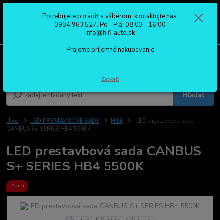
Potrebujete poradiť s výberom, kontaktujte nás:
0
ks
0904 963 527
0904 963 527, Po - Pia: 08:00 - 16:00
za
0,00 €
Po - Pia: 08:00 - 16:00
info@hifi-auto.sk
Prajeme príjemné nakupovanie
Menu
Zatvoriť
Hľadať
Úvod
LED PRESTAVBOVÉ SADY
HB4
LED prestavbová sada
CANBUS S+ SERIES HB4 5500K
LED prestavbová sada CANBUS
S+ SERIES HB4 5500K
Akcia