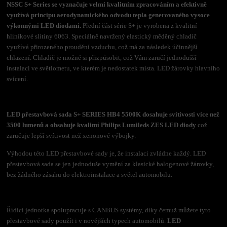
NSSC S+ Series se vyznačuje velmi kvalitním zpracováním a efektivně
využívá principu aerodynamického odvodu tepla generovaného vysoce
výkonnými LED diodami.
Přední část série S+ je vyrobena z kvalitní
hliníkové slitiny 6063. Speciálně navržený elastický měděný chladič
využívá přirozeného proudění vzduchu, což má za následek účinnější
chlazení. Chladič je možné si přizpůsobit, což Vám zaručí jednodušší
instalaci ve světlometu, ve kterém je nedostatek místa. LED žárovky hlavního
svícení.
LED přestavbová sada S+ SERIES HB4 5500K dosahuje svítivosti více než
3500 lumenů a obsahuje kvalitní Philips Lumileds ZES LED diody
což
zaručuje lepší svítivost než xenonové výbojky.
Výhodou této LED přestavbové sady je, že instalaci zvládne každý. LED
přestavbová sada se jen jednoduše vymění za klasické halogenové žárovky,
bez žádného zásahu do elektroinstalace a světel automobilu.
Řídící jednotka spolupracuje s CANBUS systémy, díky čemuž můžete tyto
přestavbové sady použít i v novějších typech automobilů.
LED