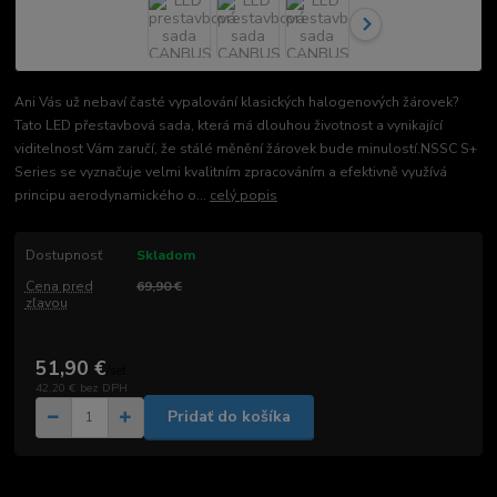
Ani Vás už nebaví časté vypalování klasických halogenových žárovek?
Tato LED přestavbová sada, která má dlouhou životnost a vynikající
viditelnost Vám zaručí, že stálé měnění žárovek bude minulostí.NSSC S+
Series se vyznačuje velmi kvalitním zpracováním a efektivně využívá
principu aerodynamického o...
celý popis
Dostupnosť
Skladom
Cena pred
69,90 €
zľavou
51,90 €
/
set
42,20 €
bez DPH
Pridať do košíka