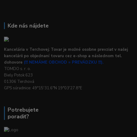
Kde nás nájdete
Kancelária v Terchovej: Tovar je možné osobne prevziať v našej
kancelárii po objednaní tovaru cez e-shop a následnom tel.
dohovore
(!!! NEMÁME OBCHOD = PREVÁDZKU !!!).
TOMDO s. r. o.
Biely Potok 623
01306 Terchová
GPS súradnice: 49°15'31.6"N 19°03'27.8"E
Potrebujete
poradiť?