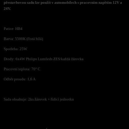
přestavbovou sadu lze použít v automobilech s pracovním napětím 12V a
24V.
Patice: HB4
Barva: 5500K (čistá bílá)
Spotřeba: 25W
Diody: 6x4W Philips Lumileds ZES/každá žárovka
Pracovní teplota: 70° C
Odběr proudu: 1,6 A
Sada obsahuje: 2ks žárovek + řídící jednotku
Tovar zaradený v kategóriách