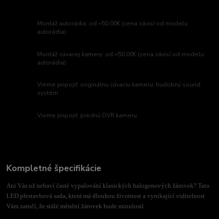
Montáž autorádia: od =50,00€ (cena závisí od modelu
autorádia)
Montáž cúvacej kamery: od =50,00€ (cena závisí od modelu
autorádia)
Vieme pripojiť: originálnu cúvaciu kameru, hudobný sound
systém
Vieme pripojiť: prednú DVR kameru
Kompletné špecifikácie
Ani Vás už nebaví časté vypalování klasických halogenových žárovek? Tato
LED přestavbová sada, která má dlouhou životnost a vynikající viditelnost
Vám zaručí, že stálé měnění žárovek bude minulostí.