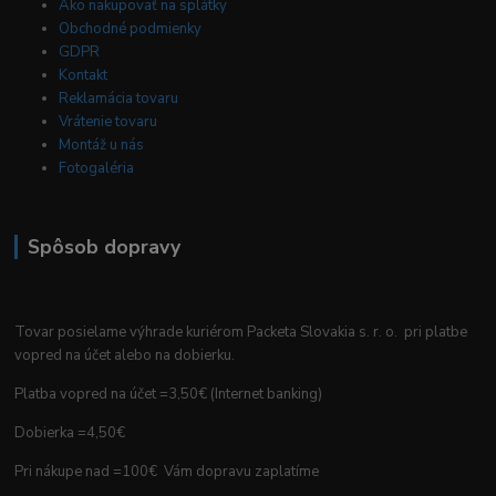
Ako nakupovať na splátky
Obchodné podmienky
GDPR
Kontakt
Reklamácia tovaru
Vrátenie tovaru
Montáž u nás
Fotogaléria
Spôsob dopravy
Tovar posielame výhrade kuriérom Packeta Slovakia s. r. o. pri platbe
vopred na účet alebo na dobierku.
Platba vopred na účet =3,50€ (Internet banking)
Dobierka =4,50€
Pri nákupe nad =100€ Vám dopravu zaplatíme