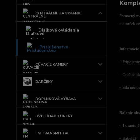
Komple
CENTRÁLNE ZAMYKANIE
Pomocný mot
motorček ce
Diaľkové ovládania
Príslušenstvo
Informácie 
- Pripojeni
CÚVACIE KAMERY
- Otočné hl
DARČEKY
- Sila moto
DOPLNKOVÁ VÝBAVA
Balenie obs
DVB T/DAB TUNERY
- 1x motorč
FM TRANSMITTRE
- Kabeláž