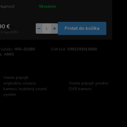
tupnosť
Skladom
90 €
/
ks
Pridať do košíka
 €
bez DPH
roduktu:
HFA-01680
EAN kód:
5903293016800
a:
AMIO
Vieme pripojiť:
originálnu cúvaciu
Vieme pripojiť: prednú
kameru, hudobný sound
DVR kameru
systém