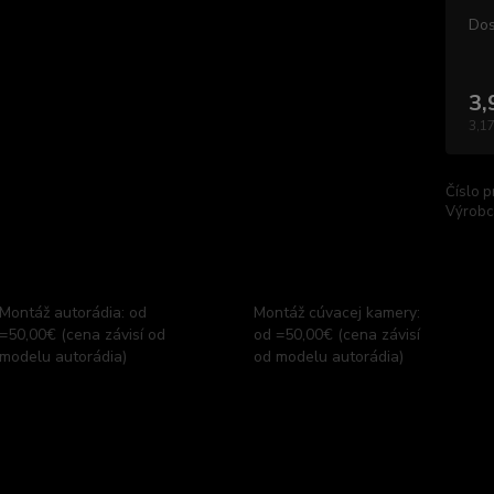
Dos
3,
3,17
Číslo p
Výrobc
Montáž autorádia: od
Montáž cúvacej kamery:
=50,00€ (cena závisí od
od =50,00€ (cena závisí
modelu autorádia)
od modelu autorádia)