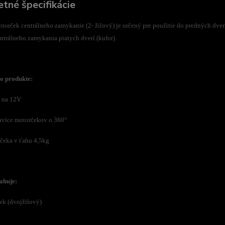
tné špecifikácie
orček centrálneho zamykanie (2- žilový) je určený pre použitie do predných dverí
ntrálneho zamykania piatych dverí (kufor).
o produkte:
e na 12V
avice motorčekov o 360°
rčeka v ťahu 4,5kg
ahuje:
ek (dvojžilový)