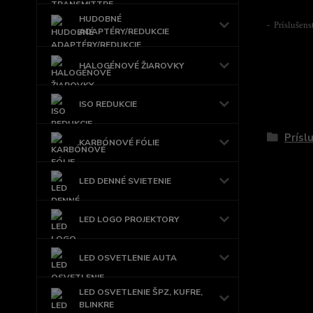
HUDOBNÉ
- Príslušen
ADAPTÉRY/REDUKCIE
HALOGÉNOVÉ ŽIAROVKY
ISO REDUKCIE
Tovar 
Prísl
KARBÓNOVÉ FÓLIE
LED DENNÉ SVIETENIE
LED LOGO PROJEKTORY
LED OSVETLENIE AUTA
LED OSVETLENIE ŠPZ, KUFRE,
BLINKRE