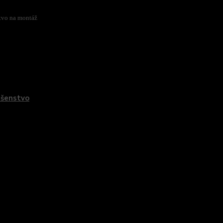
stvo na montáž
zaradený v kategóriách
ušenstvo