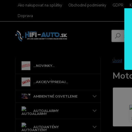
Ako nakupovať na splátky
Obchodné podmienky
GDPR
K
Doprava
Úvod
...NOVINKY...
Moto
...AKCIE/VÝPREDAJ...
AMBIENTNÉ OSVETLENIE
AUTOALARMY
AUTOANTÉNY