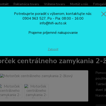
ontakt
Reklamácia tovaru
Vrátenie tovaru
Montáž u nás
Fotogalé
Potrebujete poradiť s výberom, kontaktujte nás:
0904 963 527, Po - Pia: 08:00 - 16:00
Potreb
info@hifi-auto.sk
Zavola
Hľadať
0904
Prajeme príjemné nakupovanie
Po - Pi
CENTRÁLNE ZAMYKANIE
Príslušenstvo
Motorček centrálneho zamyka
Zatvoriť
rček centrálneho zamykania 2-ž
Pomocn
použit
Taktie
dverí 
hlavic