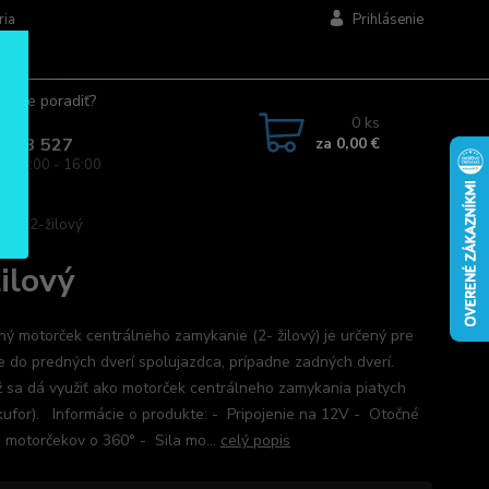
ria
Prihlásenie
ujete poradiť?
jte.
0
ks
za
0,00 €
 963 527
a: 08:00 - 16:00
nia 2-žilový
ilový
ý motorček centrálneho zamykanie (2- žilový) je určený pre
ie do predných dverí spolujazdca, prípadne zadných dverí.
ž sa dá využiť ako motorček centrálneho zamykania piatych
(kufor). Informácie o produkte: - Pripojenie na 12V - Otočné
e motorčekov o 360° - Sila mo...
celý popis