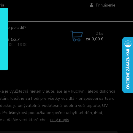
ria
Prihlásenie
ujete poradiť?
jte.
0
ks
za
0,00 €
 963 527
a: 08:00 - 16:00
a je využiteľná nielen v aute, ale aj v kuchyni, alebo dokonca
lárii. Ideálne sa hodí pre všetky vozidlá - prispôsobí sa tvaru
 doske, je umývateľná, vodotesná, odolná voči teplote, UV
iu.Protišmyková podložka bezpečne uchytí telefón, iPod,
e a ďalšie veci, ktoré chc...
celý popis