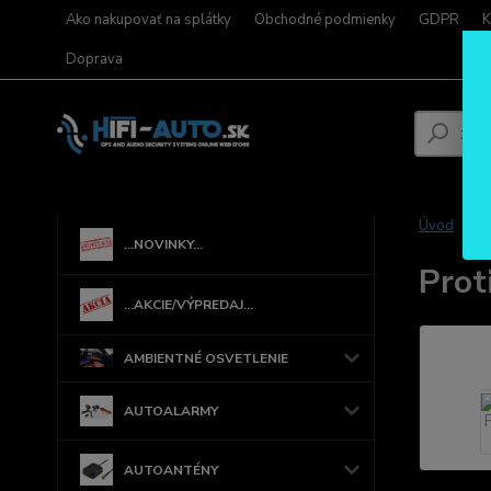
Ako nakupovať na splátky
Obchodné podmienky
GDPR
K
Doprava
Úvod
...NOVINKY...
Prot
...AKCIE/VÝPREDAJ...
AMBIENTNÉ OSVETLENIE
AUTOALARMY
AUTOANTÉNY