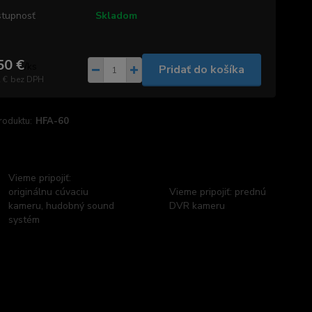
tupnosť
Skladom
50 €
/
ks
Pridať do košíka
 €
bez DPH
roduktu:
HFA-60
Vieme pripojiť:
originálnu cúvaciu
Vieme pripojiť: prednú
kameru, hudobný sound
DVR kameru
systém