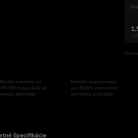
Dos
1,
1,22
Číslo p
Montáž autorádia: od
Montáž cúvacej kamery:
=50,00€ (cena závisí od
od =50,00€ (cena závisí
modelu autorádia)
od modelu autorádia)
tné špecifikácie