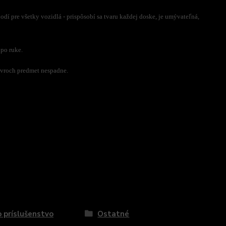
hodí pre všetky vozidlá - prispôsobí sa tvaru každej doske, je umývateľná,
 po ruke.
évroch predmet nespadne.
 príslušenstvo
Ostatné