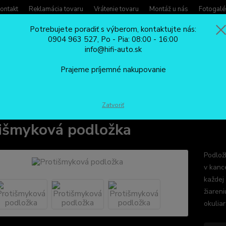
ontakt
Reklamácia tovaru
Vrátenie tovaru
Montáž u nás
Fotogalé
Potrebujete poradiť s výberom, kontaktujte nás:
0904 963 527, Po - Pia: 08:00 - 16:00
Potreb
info@hifi-auto.sk
Zavola
Hľadať
0904
Prajeme príjemné nakupovanie
Po - Pi
DARČEKY
Protišmyková podložka
Zatvoriť
išmyková podložka
Podložk
v kance
každej
žiaren
okuliar