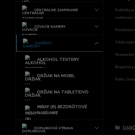
Podložka je 
CENTRÁLNE ZAMYKANIE
vodotesná, o
CÚVACIE KAMERY
Protišmyková
Vďaka mater
DARČEKY
Nezanecháva
ALKOHOL TESTERY
Bezpečná pre
DRŽIAK NA MOBIL
Farba: čiern
DRŽIAK NA TABLET/DVD
INBAY (R) BEZDRÔTOVÉ
NABÍJANIE
Tovar 
DARČ
DOPLNKOVÁ VÝBAVA