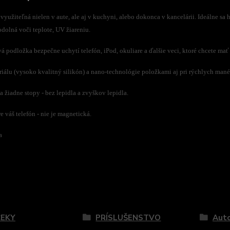
využiteľná nielen v aute, ale aj v kuchyni, alebo dokonca v kancelárii. Ideálne sa 
dolná voči teplote, UV žiareniu.
 podložka bezpečne uchytí telefón, iPod, okuliare a ďalšie veci, ktoré chcete mať
iálu (vysoko kvalitný silikón) a nano-technológie položkami aj pri rýchlych man
 žiadne stopy - bez lepidla a zvyškov lepidla.
 váš telefón - nie je magnetická.
a
zaradený v kategóriách
EKY
PRÍSLUŠENSTVO
Auto