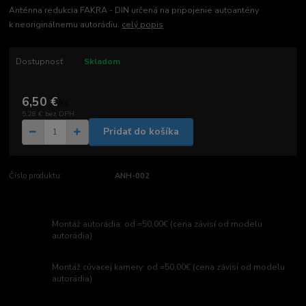
Anténna redukcia FAKRA - DIN určená na pripojenie autoantény
k neoriginálnemu autorádiu.
celý popis
Dostupnosť
Skladom
6,50 €
/
ks
5,28 €
bez DPH
Pridať do košíka
Číslo produktu:
ANH-002
Montáž autorádia: od =50,00€ (cena závisí od modelu
autorádia)
Montáž cúvacej kamery: od =50,00€ (cena závisí od modelu
autorádia)