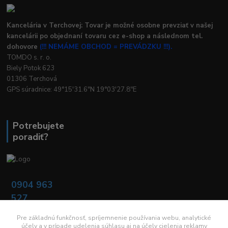
Kancelária v Terchovej: Tovar je možné osobne prevziať v našej
kancelárii po objednaní tovaru cez e-shop a následnom tel.
dohovore
(!!! NEMÁME OBCHOD = PREVÁDZKU !!!).
TOMDO s. r. o.
Biely Potok 623
01306 Terchová
GPS súradnice: 49°15'31.6"N 19°03'27.8"E
Potrebujete
poradiť?
0904 963
527
Po - Pia: 08:00 -
16:00
Pre základnú funkčnosť, spríjemnenie používania webu, analytické
účely a v prípade udelenia súhlasu aj na účely cielenia reklamy