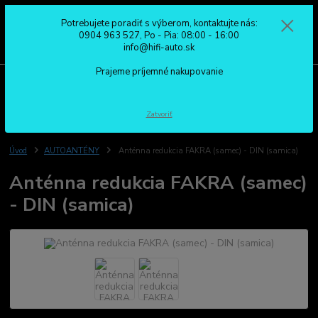
Potrebujete poradiť s výberom, kontaktujte nás:
0
ks
0904 963 527
0904 963 527, Po - Pia: 08:00 - 16:00
za
0,00 €
Po - Pia: 08:00 - 16:00
info@hifi-auto.sk
Prajeme príjemné nakupovanie
Menu
Hľadať
Zatvoriť
Úvod
AUTOANTÉNY
Anténna redukcia FAKRA (samec) - DIN (samica)
Anténna redukcia FAKRA (samec)
- DIN (samica)