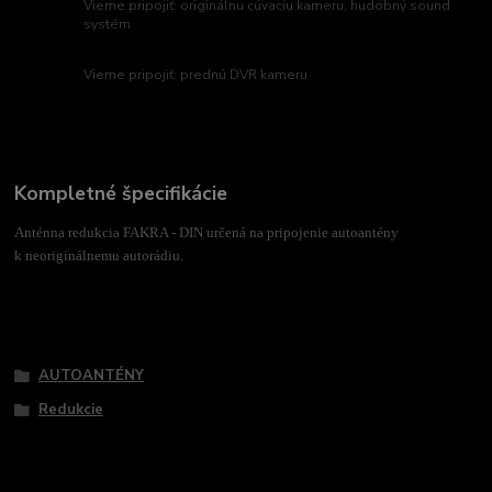
Vieme pripojiť: originálnu cúvaciu kameru, hudobný sound
systém
Vieme pripojiť: prednú DVR kameru
Kompletné špecifikácie
Anténna redukcia FAKRA - DIN určená na pripojenie autoantény
k neoriginálnemu autorádiu.
Tovar zaradený v kategóriách
AUTOANTÉNY
Redukcie