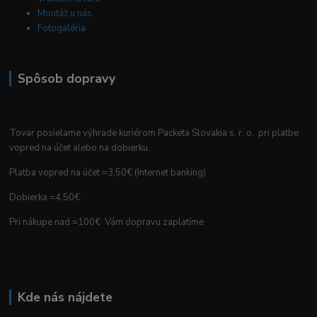
Montáž u nás
Fotogaléria
Spôsob dopravy
Tovar posielame výhrade kuriérom Packeta Slovakia s. r. o. pri platbe
vopred na účet alebo na dobierku.
Platba vopred na účet =3,50€ (Internet banking)
Dobierka =4,50€
Pri nákupe nad =100€ Vám dopravu zaplatíme
Kde nás nájdete