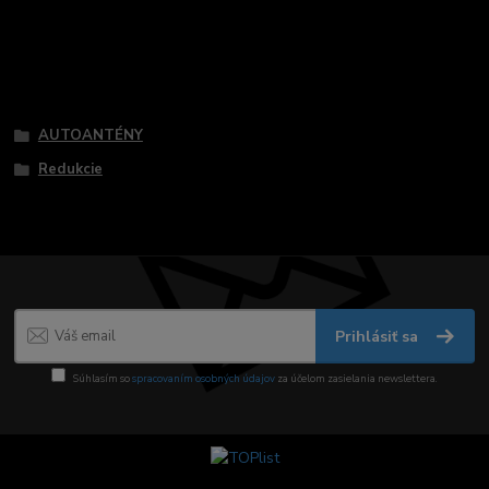
Tovar zaradený v kategóriách
AUTOANTÉNY
Redukcie
Prihlásiť sa
Súhlasím so
spracovaním osobných údajov
za účelom zasielania newslettera.