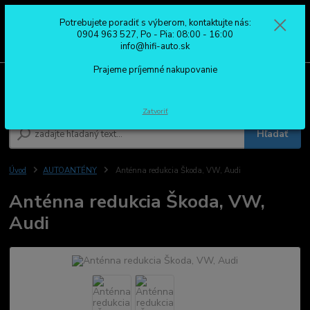
Potrebujete poradiť s výberom, kontaktujte nás:
0
ks
0904 963 527
0904 963 527, Po - Pia: 08:00 - 16:00
za
0,00 €
Po - Pia: 08:00 - 16:00
info@hifi-auto.sk
Prajeme príjemné nakupovanie
Menu
Zatvoriť
Hľadať
Úvod
AUTOANTÉNY
Anténna redukcia Škoda, VW, Audi
Anténna redukcia Škoda, VW,
Audi