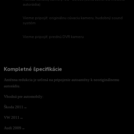
autorádia)
Vieme pripojiť: originálnu cúvaciu kameru, hudobný sound
systém
Vieme pripojiť: prednú DVR kameru
Kompletné špecifikácie
Anténna redukcia je určená na pripojenie autoantény k neoriginálnemu
autorádiu.
Vhodná pre automobily:
Škoda 2011→
VW 2011→
Audi 2009→