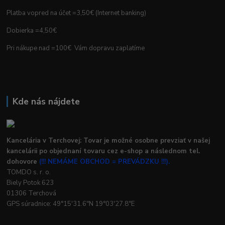
Platba vopred na účet =3,50€ (Internet banking)
Dobierka =4,50€
Pri nákupe nad =100€ Vám dopravu zaplatíme
Kde nás nájdete
Kancelária v Terchovej: Tovar je možné osobne prevziať v našej
kancelárii po objednaní tovaru cez e-shop a následnom tel.
dohovore
(!!! NEMÁME OBCHOD = PREVÁDZKU !!!).
TOMDO s. r. o.
Biely Potok 623
01306 Terchová
GPS súradnice: 49°15'31.6"N 19°03'27.8"E