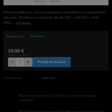
Anténna redukcia je určená na pripojenie autoantény k neoriginálnemu
autorádiu. Vhodná pre automobily: Škoda 2011→ VW 2011→ Audi
2009→
celý popis
Dostupnosť
Skladom
19,90 €
/
ks
16,18 €
bez DPH
Pridať do košíka
Číslo produktu:
ANH-016
Montáž autorádia: od =50,00€ (cena závisí od modelu
autorádia)
Montáž cúvacej kamery: od =50,00€ (cena závisí od modelu