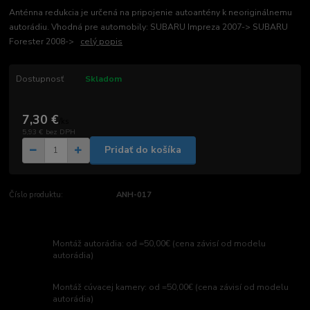
Anténna redukcia je určená na pripojenie autoantény k neoriginálnemu
autorádiu. Vhodná pre automobily: SUBARU Impreza 2007-> SUBARU
Forester 2008->
celý popis
Dostupnosť
Skladom
7,30 €
/
ks
5,93 €
bez DPH
Pridať do košíka
Číslo produktu:
ANH-017
Montáž autorádia: od =50,00€ (cena závisí od modelu
autorádia)
Montáž cúvacej kamery: od =50,00€ (cena závisí od modelu
autorádia)