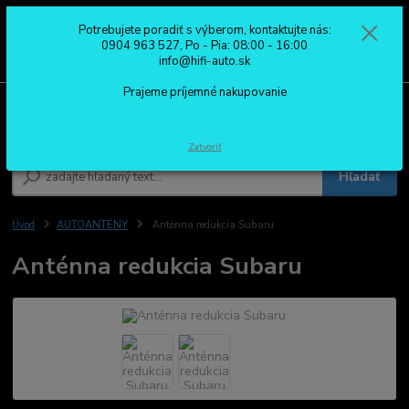
Potrebujete poradiť s výberom, kontaktujte nás:
0
ks
0904 963 527
0904 963 527, Po - Pia: 08:00 - 16:00
za
0,00 €
Po - Pia: 08:00 - 16:00
info@hifi-auto.sk
Prajeme príjemné nakupovanie
Menu
Zatvoriť
Hľadať
Úvod
AUTOANTÉNY
Anténna redukcia Subaru
Anténna redukcia Subaru