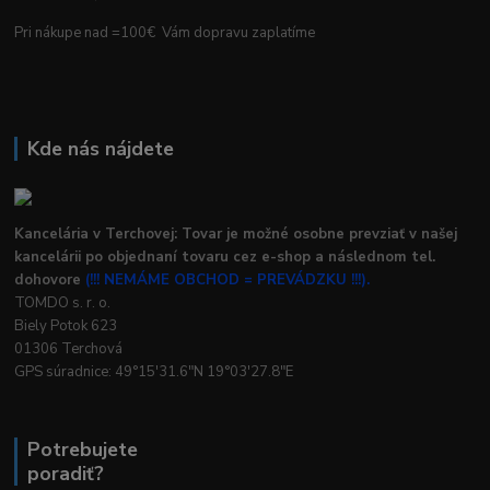
Pri nákupe nad =100€ Vám dopravu zaplatíme
Kde nás nájdete
Kancelária v Terchovej: Tovar je možné osobne prevziať v našej
kancelárii po objednaní tovaru cez e-shop a následnom tel.
dohovore
(!!! NEMÁME OBCHOD = PREVÁDZKU !!!).
TOMDO s. r. o.
Biely Potok 623
01306 Terchová
GPS súradnice: 49°15'31.6"N 19°03'27.8"E
Potrebujete
poradiť?