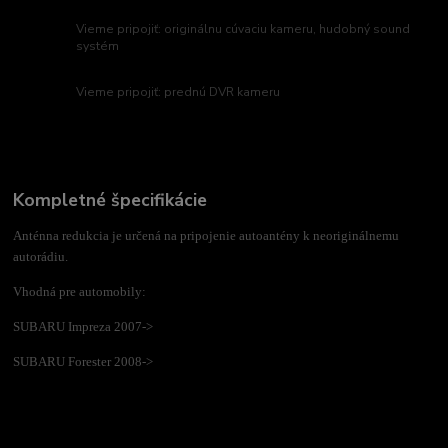
Vieme pripojiť: originálnu cúvaciu kameru, hudobný sound
systém
Vieme pripojiť: prednú DVR kameru
Kompletné špecifikácie
Anténna redukcia je určená na pripojenie autoantény k neoriginálnemu
autorádiu.
Vhodná pre automobily:
SUBARU Impreza 2007->
SUBARU Forester 2008->