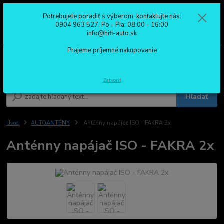
Potrebujete poradiť s výberom, kontaktujte nás:
0
ks
0904 963 527
0904 963 527, Po - Pia: 08:00 - 16:00
za
0,00 €
Po - Pia: 08:00 - 16:00
info@hifi-auto.sk
Prajeme príjemné nakupovanie
Menu
Zatvoriť
Hľadať
Úvod
AUTOANTÉNY
Anténny napájač ISO - FAKRA 2x
Anténny napájač ISO - FAKRA 2x