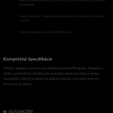
Montáž cúvacej kamery: od =50,00€ (cena závisí od modelu
autorádia)
Vieme pripojiť: originálnu cúvaciu kameru, hudobný sound
systém
Vieme pripojiť: prednú DVR kameru
Kompletné špecifikácie
Anténny napájač sa používa pri slabom prijímaní FM signálu. Napájač sa
rýchlo a jednoducho inštaluje ako medzikus medzi autorádio a anténu
automobilu. Určený je taktiež na zlúčenie signálu z pôvodných dvoch
koncoviek do jednej.
Tovar zaradený v kategóriách
AUTOANTÉNY