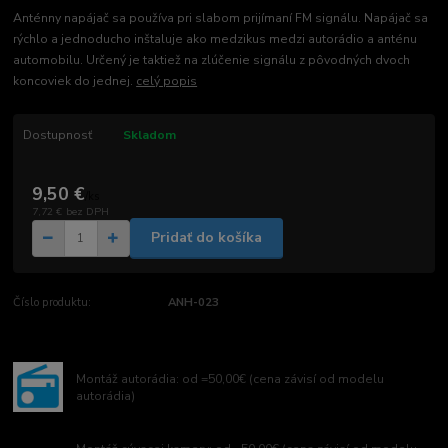
Anténny napájač sa používa pri slabom prijímaní FM signálu. Napájač sa
rýchlo a jednoducho inštaluje ako medzikus medzi autorádio a anténu
automobilu. Určený je taktiež na zlúčenie signálu z pôvodných dvoch
koncoviek do jednej.
celý popis
Dostupnosť
Skladom
9,50 €
/
ks
7,72 €
bez DPH
Pridať do košíka
Číslo produktu:
ANH-023
Montáž autorádia: od =50,00€ (cena závisí od modelu
autorádia)