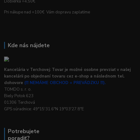
Dobierka =4,50€
Pri nákupe nad =100€ Vám dopravu zaplatíme
Kde nás nájdete
Kancelária v Terchovej: Tovar je možné osobne prevziať v našej
kancelárii po objednaní tovaru cez e-shop a následnom tel.
dohovore
(!!! NEMÁME OBCHOD = PREVÁDZKU !!!).
TOMDO s. r. o.
Biely Potok 623
01306 Terchová
GPS súradnice: 49°15'31.6"N 19°03'27.8"E
Potrebujete
poradiť?