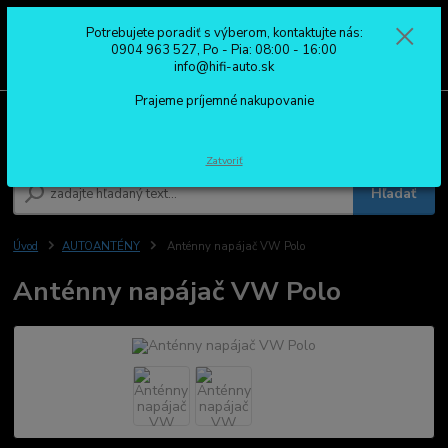
Potrebujete poradiť s výberom, kontaktujte nás:
0
ks
0904 963 527
0904 963 527, Po - Pia: 08:00 - 16:00
za
0,00 €
Po - Pia: 08:00 - 16:00
info@hifi-auto.sk
Prajeme príjemné nakupovanie
Menu
Zatvoriť
Hľadať
Úvod
AUTOANTÉNY
Anténny napájač VW Polo
Anténny napájač VW Polo