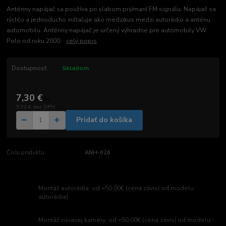
Anténny napájač sa používa pri slabom prijímaní FM signálu. Napájač sa
rýchlo a jednoducho inštaluje ako medzikus medzi autorádio a anténu
automobilu. Anténny napájač je určený výhradne pre automobily VW
Polo od roku 2000.
celý popis
Dostupnosť
Skladom
7,30 €
/
ks
5,93 €
bez DPH
Pridať do košíka
Číslo produktu:
ANH-026
Montáž autorádia: od =50,00€ (cena závisí od modelu
autorádia)
Montáž cúvacej kamery: od =50,00€ (cena závisí od modelu