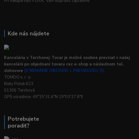
Pri nákupe nad =100€ Vám dopravu zaplatíme
Kde nás nájdete
Kancelária v Terchovej: Tovar je možné osobne prevziať v našej
kancelárii po objednaní tovaru cez e-shop a následnom tel.
dohovore
(!!! NEMÁME OBCHOD = PREVÁDZKU !!!).
TOMDO s. r. o.
Biely Potok 623
01306 Terchová
GPS súradnice: 49°15'31.6"N 19°03'27.8"E
Potrebujete
poradiť?