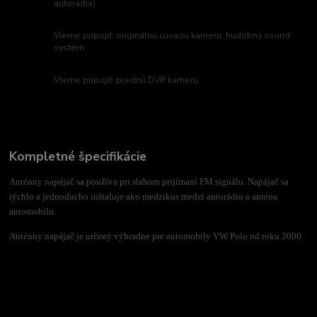
autorádia)
Vieme pripojiť: originálnu cúvaciu kameru, hudobný sound
systém
Vieme pripojiť: prednú DVR kameru
Kompletné špecifikácie
Anténny napájač sa používa pri slabom prijímaní FM signálu. Napájač sa
rýchlo a jednoducho inštaluje ako medzikus medzi autorádio a anténu
automobilu.
Anténny napájač je určený výhradne pre automobily VW Polo od roku 2000.
Tovar zaradený v kategóriách