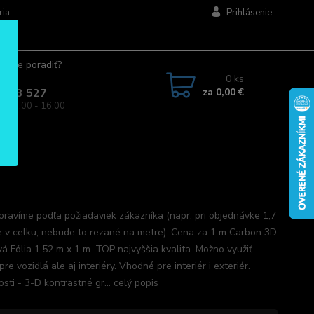
ria
Prihlásenie
ujete poradiť?
jte.
0
ks
za
0,00 €
 963 527
a: 08:00 - 16:00
upravíme podľa požiadaviek zákazníka (napr. pri objednávke 1,7
e v celku, nebude to rezané na metre). Cena za 1 m Carbon 3D
vá Fólia 1,52 m x 1 m. TOP najvyššia kvalita. Možno využiť
pre vozidlá ale aj interiéry. Vhodné pre interiér i exteriér.
sti - 3-D kontrastné gr...
celý popis