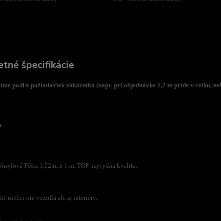
tné špecifikácie
íme podľa požiadaviek zákazníka (napr. pri objednávke 1,7 m príde v celku, ne
m
inylová Fólia 1,52 m x 1 m. TOP najvyššia kvalita.
 nielen pre vozidlá ale aj interiéry.