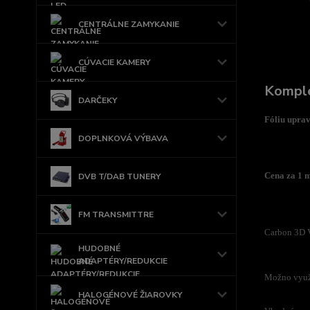
CENTRÁLNE ZAMYKANIE
CÚVACIE KAMERY
Komple
DARČEKY
Fóliu uprav
DOPLNKOVÁ VÝBAVA
Cena za 1 
DVB T/DAB TUNERY
FM TRANSMITTRE
Carbon 3D V
HUDOBNÉ
ADAPTÉRY/REDUKCIE
Možno využiť
HALOGÉNOVÉ ŽIAROVKY