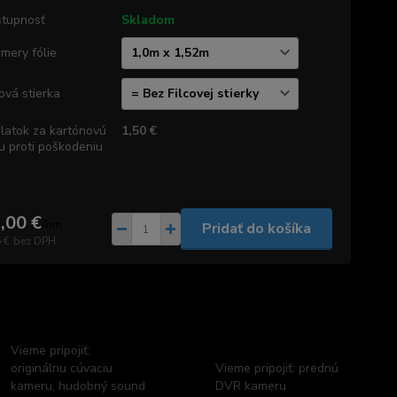
tupnosť
Skladom
mery fólie
cová stierka
platok za kartónovú
1,50 €
u proti poškodeniu
,00 €
/
bm
Pridať do košíka
 €
bez DPH
Vieme pripojiť:
originálnu cúvaciu
Vieme pripojiť: prednú
kameru, hudobný sound
DVR kameru