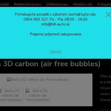
ontakt
Reklamácia tovaru
Vrátenie tovaru
Montáž u nás
Fotogalé
Potrebujete poradiť s výberom, kontaktujte nás:
0904 963 527, Po - Pia: 08:00 - 16:00
Potreb
info@hifi-auto.sk
Zavola
Hľadať
0904
Prajeme príjemné nakupovanie
Po - Pi
KARBÓNOVÉ FÓLIE
Biela 3D carbon (air free bubbles)
Zatvoriť
a 3D carbon (air free bubbles)
Fóliu 
m príd
Vinylo
nielen 
Vlastno