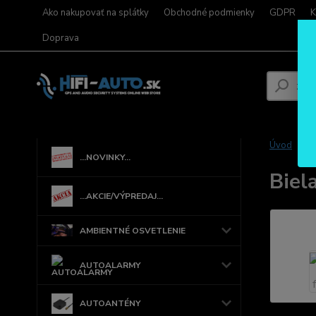
Ako nakupovať na splátky
Obchodné podmienky
GDPR
K
Doprava
Úvod
...NOVINKY...
Biel
...AKCIE/VÝPREDAJ...
AMBIENTNÉ OSVETLENIE
AUTOALARMY
AUTOANTÉNY