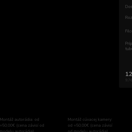
Dos
Roz
Fil
Prí
tub
12
9,76
Montáž autorádia: od
Montáž cúvacej kamery:
=50,00€ (cena závisí od
od =50,00€ (cena závisí
modelu autorádia)
od modelu autorádia)