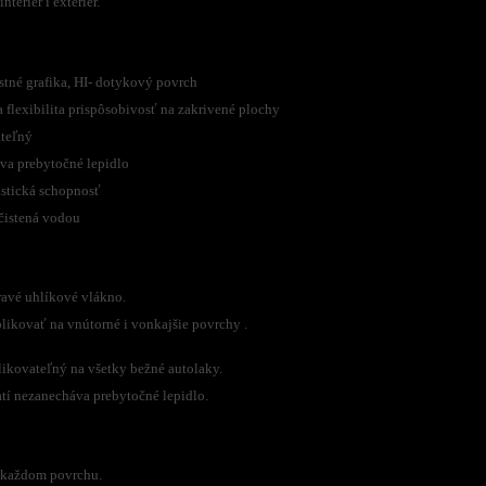
nteriér i exteriér.
astné grafika, HI- dotykový povrch
 flexibilita prispôsobivosť na zakrivené plochy
ateľný
va prebytočné lepidlo
astická schopnosť
čistená vodou
ravé uhlíkové vlákno.
likovať na vnútorné i vonkajšie povrchy .
likovateľný na všetky bežné autolaky.
atí nezanecháva prebytočné lepidlo.
 každom povrchu.