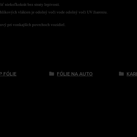
ť niekoľkokrát bez straty lepivosti.
uhlíkových vlákien je odolný voči vode odolný voči UV žiareniu.
vý pri vonkajších povrchoch vozidiel.
zaradený v kategóriách
 FÓLIE
FÓLIE NA AUTO
KAR