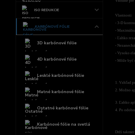
Vhodné pre i
ISO REDUKCIE
Vlastnosti
- 3-D kontr
KARBÓNOVÉ FÓLIE
- Maximálna
- Ľahko rez
3D karbónové fólie
- Nezanechá
- Vysoko el
4D karbónové fólie
- Môže byť 
Lesklé karbónové fólie
1. Vzhľad p
2. Možno ap
Matné karbónové fólie
3. Ľahko ap
Ostatné karbónové fólie
4. Po odobr
Karbónové fólie na svetlá
Drží takmer