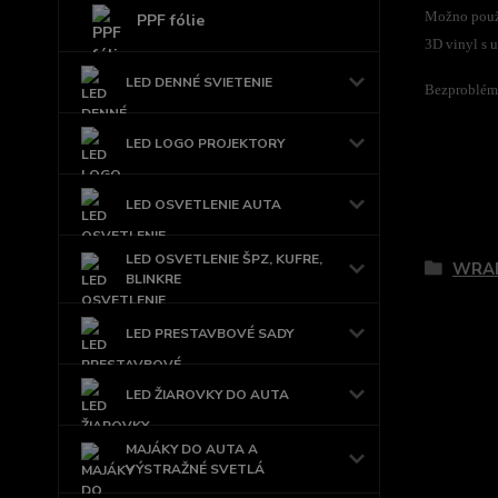
Možno použi
PPF fólie
3D vinyl s 
LED DENNÉ SVIETENIE
Bezproblémo
LED LOGO PROJEKTORY
LED OSVETLENIE AUTA
Tovar 
LED OSVETLENIE ŠPZ, KUFRE,
WRAP
BLINKRE
LED PRESTAVBOVÉ SADY
LED ŽIAROVKY DO AUTA
MAJÁKY DO AUTA A
VÝSTRAŽNÉ SVETLÁ