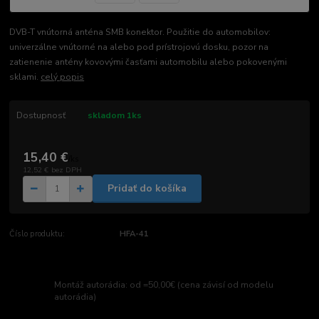
DVB-T vnútorná anténa SMB konektor. Použitie do automobilov:
univerzálne vnútorné na alebo pod prístrojovú dosku, pozor na
zatienenie antény kovovými časťami automobilu alebo pokovenými
sklami.
celý popis
Dostupnosť
skladom 1ks
15,40 €
/
ks
12,52 €
bez DPH
Pridať do košíka
Číslo produktu:
HFA-41
Montáž autorádia: od =50,00€ (cena závisí od modelu
autorádia)