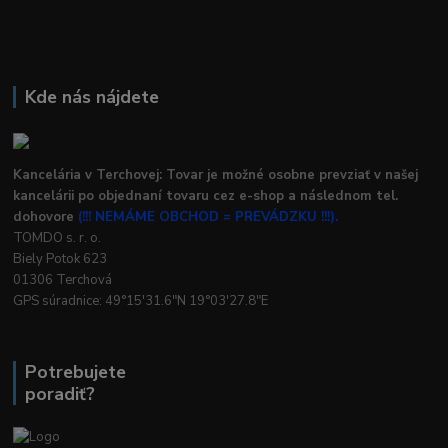
Kde nás nájdete
Kancelária v Terchovej: Tovar je možné osobne prevziať v našej
kancelárii po objednaní tovaru cez e-shop a následnom tel.
dohovore
(!!! NEMÁME OBCHOD = PREVÁDZKU !!!).
TOMDO s. r. o.
Biely Potok 623
01306 Terchová
GPS súradnice: 49°15'31.6"N 19°03'27.8"E
Potrebujete
poradiť?