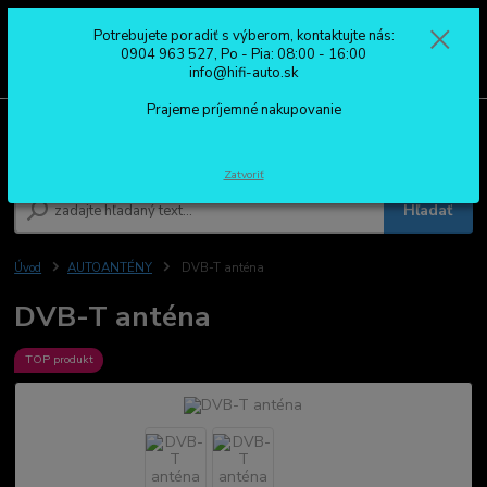
Potrebujete poradiť s výberom, kontaktujte nás:
0
ks
0904 963 527
0904 963 527, Po - Pia: 08:00 - 16:00
za
0,00 €
Po - Pia: 08:00 - 16:00
info@hifi-auto.sk
Prajeme príjemné nakupovanie
Menu
Zatvoriť
Hľadať
Úvod
AUTOANTÉNY
DVB-T anténa
DVB-T anténa
TOP produkt