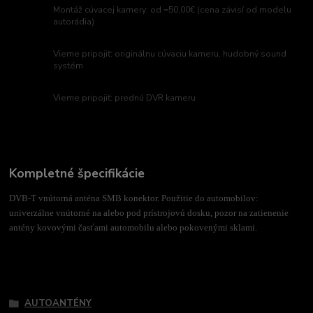
Montáž cúvacej kamery: od =50,00€ (cena závisí od modelu
autorádia)
Vieme pripojiť: originálnu cúvaciu kameru, hudobný sound
systém
Vieme pripojiť: prednú DVR kameru
Kompletné špecifikácie
DVB-T vnútorná anténa SMB konektor. Použitie do automobilov:
univerzálne vnútorné na alebo pod prístrojovú dosku, pozor na zatienenie
antény kovovými časťami automobilu alebo pokovenými sklami.
Tovar zaradený v kategóriách
AUTOANTÉNY