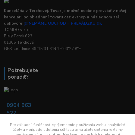
Kancelária v Terchovej: Tovar je možné osobne prevziať v našej
kancelárii po objednaní tovaru cez e-shop a následnom tel.
dohovore
(!!! NEMÁME OBCHOD = PREVÁDZKU !!!).
TOMDO s. r. o.
Biely Potok 623
01306 Terchová
GPS súradnice: 49°15'31.6"N 19°03'27.8"E
Potrebujete
poradiť?
0904 963
527
Po - Pia: 08:00 -
16:00
Pre základnú funkčnosť, spríjemnenie používania webu, analytické
účely a v prípade udelenia súhlasu aj na účely cielenia reklamy
využívame súbory cookies. Nastavenie vlastných preferencií