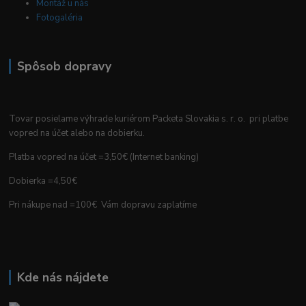
Montáž u nás
Fotogaléria
Spôsob dopravy
Tovar posielame výhrade kuriérom Packeta Slovakia s. r. o. pri platbe
vopred na účet alebo na dobierku.
Platba vopred na účet =3,50€ (Internet banking)
Dobierka =4,50€
Pri nákupe nad =100€ Vám dopravu zaplatíme
Kde nás nájdete