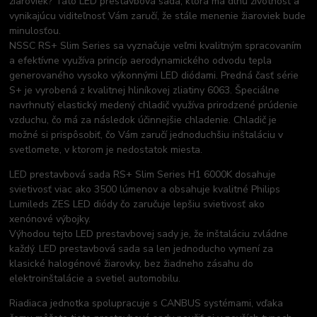
žiaroviek? Táto LED prestavbová sada, ktorá má dlhú životnosť a
vynikajúcu viditeľnosť Vám zaručí, že stále menenie žiaroviek bude
minulosťou.
NSSC RS+ Slim Series sa vyznačuje veľmi kvalitným spracovaním
a efektívne využíva princíp aerodynamického odvodu tepla
generovaného vysoko výkonnými LED diódami. Predná časť série
S+ je vyrobená z kvalitnej hliníkovej zliatiny 6063. Špeciálne
navrhnutý elastický medený chladič využíva prirodzené prúdenie
vzduchu, čo má za následok účinnejšie chladenie. Chladič je
možné si prispôsobiť, čo Vám zaručí jednoduchšiu inštaláciu v
svetlomete, v ktorom je nedostatok miesta.
LED prestavbová sada RS+ Slim Series H1 6000K dosahuje
svietivosť viac ako 3500 lúmenov a obsahuje kvalitné Philips
Lumileds ZES LED diódy čo zaručuje lepšiu svietivosť ako
xenónové výbojky.
Výhodou tejto LED prestavbovej sady je, že inštaláciu zvládne
každý. LED prestavbová sada sa len jednoducho vymení za
klasické halogénové žiarovky, bez žiadneho zásahu do
elektroinštalácie a svetiel automobilu.
Riadiaca jednotka spolupracuje s CANBUS systémami, vďaka