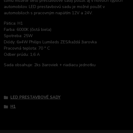
čomu môžete tieto prestavbové sady použiť aj v novších typoch
automobilov. LED prestavbovú sadu je možné použiť v
automobiloch s pracovným napätím 12V a 24V.
Pätica: H1
Farba: 6000K (čistá biela)
Spotreba: 25W
Diódy: 6x4W Philips Lumileds ZES/každá žiarovka
Pracovná teplota: 70 ° C
Odber prúdu: 1,6 A
Sada obsahuje: 2ks žiaroviek + riadiacu jednotku
Tovar zaradený v kategóriách
LED PRESTAVBOVÉ SADY
H1