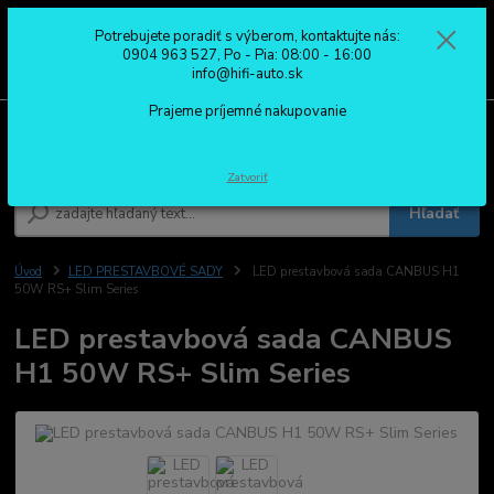
Potrebujete poradiť s výberom, kontaktujte nás:
0
ks
0904 963 527
0904 963 527, Po - Pia: 08:00 - 16:00
za
0,00 €
Po - Pia: 08:00 - 16:00
info@hifi-auto.sk
Prajeme príjemné nakupovanie
Menu
Zatvoriť
Hľadať
Úvod
LED PRESTAVBOVÉ SADY
LED prestavbová sada CANBUS H1
50W RS+ Slim Series
LED prestavbová sada CANBUS
H1 50W RS+ Slim Series