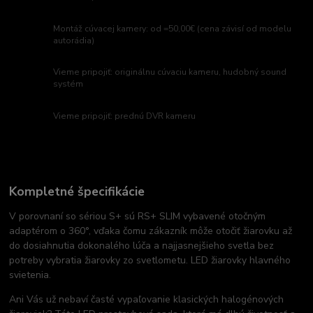
Montáž cúvacej kamery: od =50,00€ (cena závisí od modelu
autorádia)
Vieme pripojiť: originálnu cúvaciu kameru, hudobný sound
systém
Vieme pripojiť: prednú DVR kameru
Kompletné špecifikácie
V porovnaní so sériou S+ sú RS+ SLIM vybavené otočným
adaptérom o 360°, vďaka čomu zákazník môže otočiť žiarovku až
do dosiahnutia dokonalého lúča a najjasnejšieho svetla bez
potreby vybratia žiarovky zo svetlometu. LED žiarovky hlavného
svietenia.
Ani Vás už nebaví časté vypaľovanie klasických halogénových