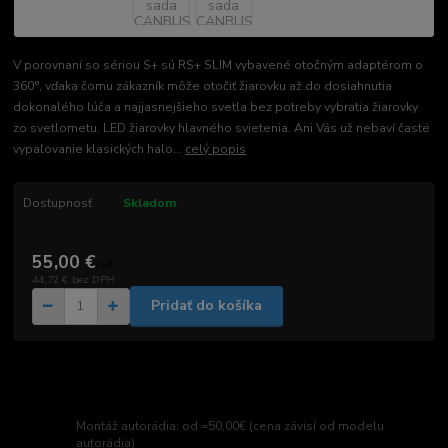
V porovnaní so sériou S+ sú RS+ SLIM vybavené otočným adaptérom o
360°, vďaka čomu zákazník môže otočiť žiarovku až do dosiahnutia
dokonalého lúča a najjasnejšieho svetla bez potreby vybratia žiarovky
zo svetlometu. LED žiarovky hlavného svietenia. Ani Vás už nebaví časté
vypaľovanie klasických halo...
celý popis
Dostupnosť
Skladom
55,00 €
/
set
44,72 €
bez DPH
Pridať do košíka
Montáž autorádia: od =50,00€ (cena závisí od modelu
autorádia)