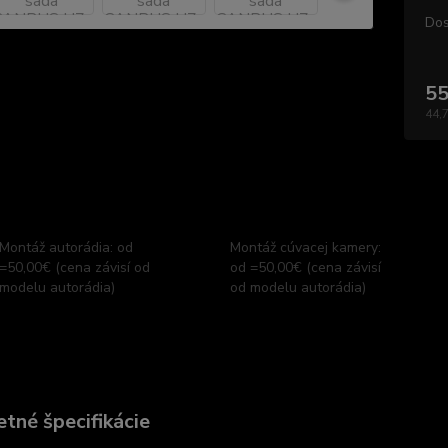
Dos
55
44,
Montáž autorádia: od
Montáž cúvacej kamery:
=50,00€ (cena závisí od
od =50,00€ (cena závisí
modelu autorádia)
od modelu autorádia)
tné špecifikácie