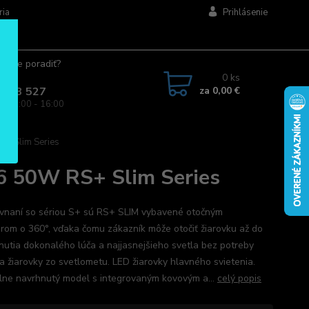
ria
Prihlásenie
ujete poradiť?
jte.
0
ks
za
0,00 €
 963 527
a: 08:00 - 16:00
+ Slim Series
 50W RS+ Slim Series
vnaní so sériou S+ sú RS+ SLIM vybavené otočným
rom o 360°, vďaka čomu zákazník môže otočiť žiarovku až do
nutia dokonalého lúča a najjasnejšieho svetla bez potreby
ia žiarovky zo svetlometu. LED žiarovky hlavného svietenia.
lne navrhnutý model s integrovaným kovovým a...
celý popis