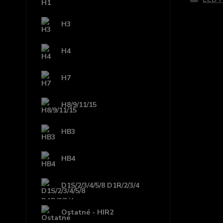
H3
H4
H7
H8/9/11/15
HB3
HB4
D1S/2/3/4/5/8 D1R/2/3/4
Ostatné - HIR2