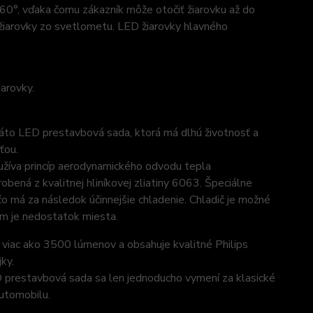
°, vďaka čomu zákazník môže otočiť žiarovku až do
 žiarovky zo svetlometu. LED žiarovky hlavného
arovky.
Táto LED prestavbová sada, ktorá má dlhú životnosť a
ťou.
užíva princíp aerodynamického odvodu tepla
ená z kvalitnej hliníkovej zliatiny 6063. Špeciálne
o má za následok účinnejšie chladenie. Chladič je možné
rom je nedostatok miesta.
iac ako 3500 lúmenov a obsahuje kvalitné Philips
ky.
D prestavbová sada sa len jednoducho vymení za klasické
automobilu.