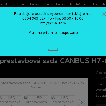
ontakt
Reklamácia tovaru
Vrátenie tovaru
Montáž u nás
Fotogalé
Potrebujete poradiť s výberom, kontaktujte nás:
0904 963 527, Po - Pia: 08:00 - 16:00
Potreb
info@hifi-auto.sk
Zavola
Hľadať
0904
Prajeme príjemné nakupovanie
Po - Pi
LED PRESTAVBOVÉ SADY
LED prestavbová sada CANBUS H7-6 50W RS
Zatvoriť
prestavbová sada CANBUS H7-6
V poro
adapté
dosiah
vybrat
Špeciá