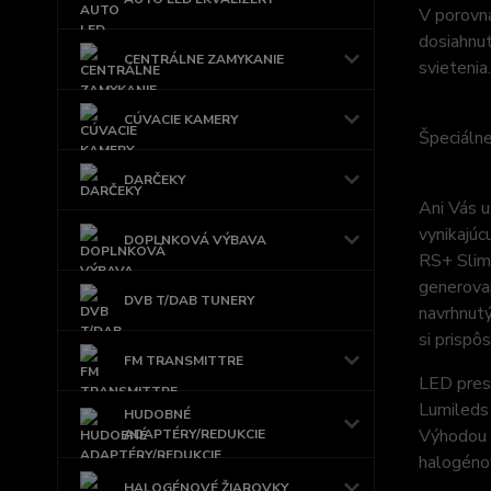
V porovn
dosiahnut
CENTRÁLNE ZAMYKANIE
svietenia.
CÚVACIE KAMERY
Špeciáln
DARČEKY
Ani Vás u
vynikajúc
DOPLNKOVÁ VÝBAVA
RS+ Slim 
generovan
DVB T/DAB TUNERY
navrhnutý
si prispô
FM TRANSMITTRE
LED pres
Lumileds 
HUDOBNÉ
Výhodou t
ADAPTÉRY/REDUKCIE
halogénov
HALOGÉNOVÉ ŽIAROVKY