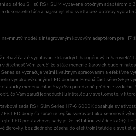
aní so sériou S+ sú RS+ SLIM vybavené otočným adaptérom o 360
ia dokonalého lúča a najjasnejšieho svetla bez potreby vybratia
e navrhnutý model s integrovaným kovovým adaptérom pre H7 ži
ž nebaví časté vypaľovanie klasických halogénových žiaroviek? 
u viditeľnosť Vám zaručí, že stále menenie žiaroviek bude minulos
Series sa vyznačuje veľmi kvalitným spracovaním a efektívne vy
ého vysoko výkonnými LED diódami. Predná časť série S+ je vyrob
 elastický medený chladič využíva prirodzené prúdenie vzduchu, č
sobiť, čo Vám zaručí jednoduchšiu inštaláciu v svetlomete, v kto
tavbová sada RS+ Slim Series H7-6 6000K dosahuje svietivosť v
ZES LED diódy čo zaručuje lepšiu svietivosť ako xenónové výboj
ejto LED prestavbovej sady je, že inštaláciu zvládne každý. LE
é žiarovky, bez žiadneho zásahu do elektroinštalácie a svetiel 