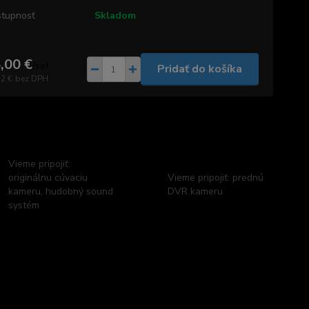
tupnosť
Skladom
,00 €
/
set
Pridať do košíka
72 €
bez DPH
Vieme pripojiť:
originálnu cúvaciu
Vieme pripojiť: prednú
kameru, hudobný sound
DVR kameru
systém