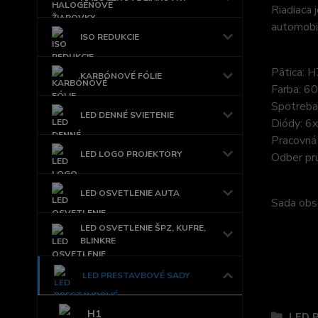
Riadiaca
automobi
ISO REDUKCIE
Pätica: H
KARBÓNOVÉ FÓLIE
Farba: 60
Spotreb
LED DENNÉ SVIETENIE
Diódy: 6
Pracovná 
LED LOGO PROJEKTORY
Odber pr
LED OSVETLENIE AUTA
Sada obsa
LED OSVETLENIE ŠPZ, KUFRE,
BLINKRE
LED PRESTAVBOVÉ SADY
Tovar 
H1
LED 