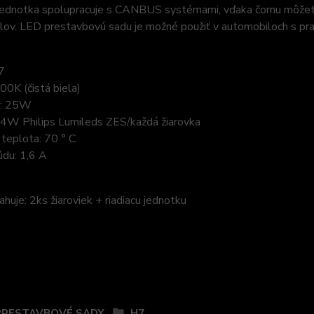
 jednotka spolupracuje s CANBUS systémami, vďaka čomu môžete 
lov. LED prestavbovú sadu je možné použiť v automobiloch s p
7
00K (čistá biela)
a: 25W
x4W Philips Lumileds ZES/každá žiarovka
teplota: 70 ° C
údu: 1,6 A
huje: 2ks žiaroviek + riadiacu jednotku
zaradený v kategóriách
PRESTAVBOVÉ SADY
H7