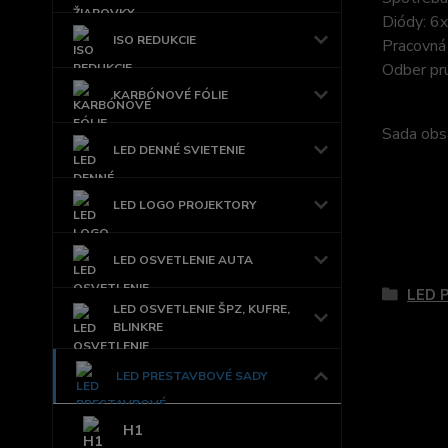
Diódy: 6
ISO REDUKCIE
Pracovná 
Odber pr
KARBÓNOVÉ FÓLIE
Sada obsa
LED DENNÉ SVIETENIE
LED LOGO PROJEKTORY
Tovar 
LED OSVETLENIE AUTA
LED 
LED OSVETLENIE ŠPZ, KUFRE,
BLINKRE
LED PRESTAVBOVÉ SADY
H1