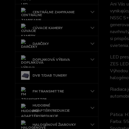
Ani Vás u
vynikajúc
CENTRÁLNE ZAMYKANIE
NSSC S+ S
generovan
CÚVACIE KAMERY
navrhnutý
si prispô
DARČEKY
svietenia.
LED pres
DOPLNKOVÁ VÝBAVA
ZES LED d
Výhodou t
DVB T/DAB TUNERY
halogénov
Riadiaca
FM TRANSMITTRE
automobi
HUDOBNÉ
ADAPTÉRY/REDUKCIE
Pätica: H
Farba: 55
HALOGÉNOVÉ ŽIAROVKY
Spotreb