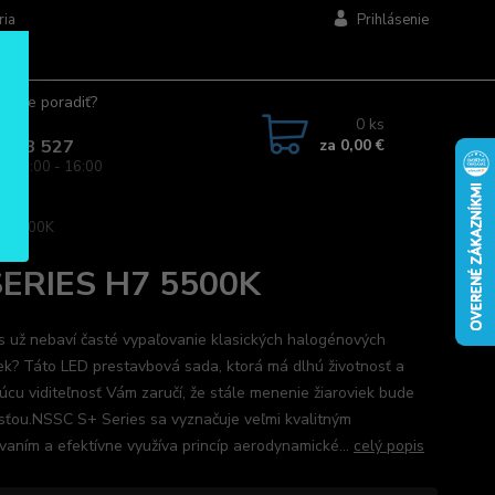
ria
Prihlásenie
ujete poradiť?
jte.
0
ks
za
0,00 €
 963 527
a: 08:00 - 16:00
H7 5500K
SERIES H7 5500K
s už nebaví časté vypaľovanie klasických halogénových
iek? Táto LED prestavbová sada, ktorá má dlhú životnosť a
júcu viditeľnosť Vám zaručí, že stále menenie žiaroviek bude
sťou.NSSC S+ Series sa vyznačuje veľmi kvalitným
vaním a efektívne využíva princíp aerodynamické...
celý popis