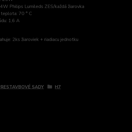
x4W Philips Lumileds ZES/každá žiarovka
teplota: 70 ° C
údu: 1,6 A
huje: 2ks žiaroviek + riadiacu jednotku
zaradený v kategóriách
PRESTAVBOVÉ SADY
H7