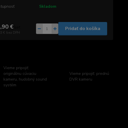
tupnosť
Skladom
,90 €
/
set
Pridať do košíka
83 €
bez DPH
Vieme pripojiť:
originálnu cúvaciu
Vieme pripojiť: prednú
kameru, hudobný sound
DVR kameru
systém