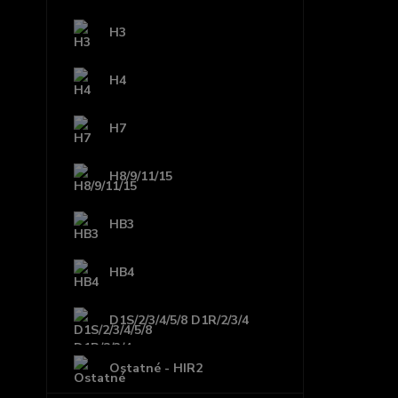
H3
H4
H7
H8/9/11/15
HB3
HB4
D1S/2/3/4/5/8 D1R/2/3/4
Ostatné - HIR2