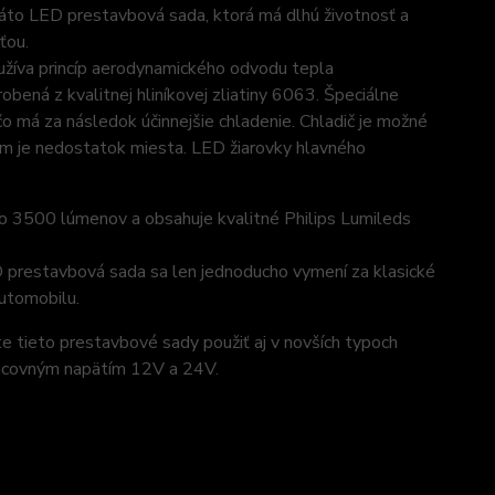
Táto LED prestavbová sada, ktorá má dlhú životnosť a
ťou.
užíva princíp aerodynamického odvodu tepla
ená z kvalitnej hliníkovej zliatiny 6063. Špeciálne
o má za následok účinnejšie chladenie. Chladič je možné
orom je nedostatok miesta. LED žiarovky hlavného
 3500 lúmenov a obsahuje kvalitné Philips Lumileds
D prestavbová sada sa len jednoducho vymení za klasické
automobilu.
tieto prestavbové sady použiť aj v novších typoch
racovným napätím 12V a 24V.