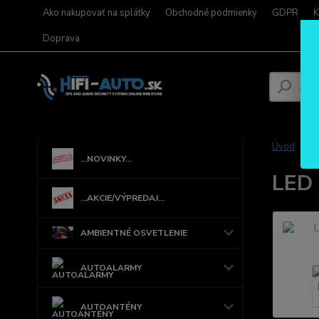
Ako nakupovať na splátky
Obchodné podmienky
GDPR
K
Doprava
Úvod
...NOVINKY...
LED 
...AKCIE/VÝPREDAJ...
AMBIENTNÉ OSVETLENIE
AUTOALARMY
AUTOANTÉNY