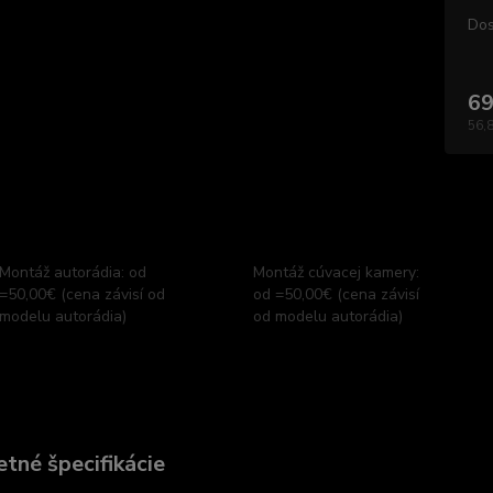
Dos
69
56,
Montáž autorádia: od
Montáž cúvacej kamery:
=50,00€ (cena závisí od
od =50,00€ (cena závisí
modelu autorádia)
od modelu autorádia)
tné špecifikácie