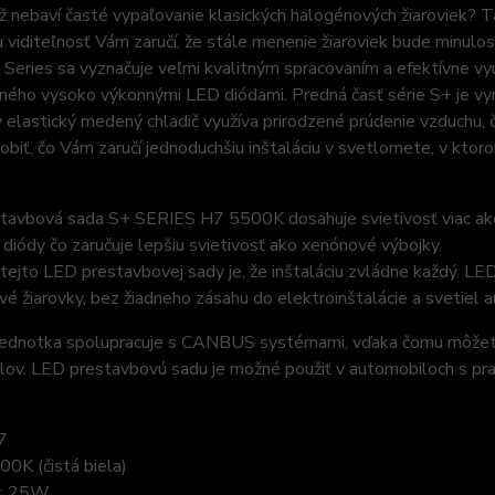
ž nebaví časté vypaľovanie klasických halogénových žiaroviek? 
u viditeľnosť Vám zaručí, že stále menenie žiaroviek bude minulos
eries sa vyznačuje veľmi kvalitným spracovaním a efektívne vy
ého vysoko výkonnými LED diódami. Predná časť série S+ je vyrob
 elastický medený chladič využíva prirodzené prúdenie vzduchu, č
sobiť, čo Vám zaručí jednoduchšiu inštaláciu v svetlomete, v kt
tavbová sada S+ SERIES H7 5500K dosahuje svietivosť viac ako
iódy čo zaručuje lepšiu svietivosť ako xenónové výbojky.
ejto LED prestavbovej sady je, že inštaláciu zvládne každý. LE
é žiarovky, bez žiadneho zásahu do elektroinštalácie a svetiel 
 jednotka spolupracuje s CANBUS systémami, vďaka čomu môžete 
lov. LED prestavbovú sadu je možné použiť v automobiloch s p
7
00K (čistá biela)
a: 25W