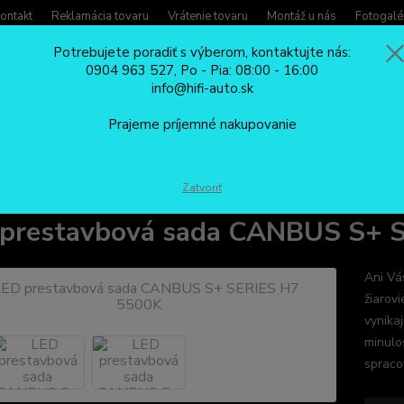
ontakt
Reklamácia tovaru
Vrátenie tovaru
Montáž u nás
Fotogalé
Potrebujete poradiť s výberom, kontaktujte nás:
0904 963 527, Po - Pia: 08:00 - 16:00
Potreb
info@hifi-auto.sk
Zavola
Hľadať
0904
Prajeme príjemné nakupovanie
Po - Pi
LED PRESTAVBOVÉ SADY
LED prestavbová sada CANBUS S+ SERIES 
Zatvoriť
prestavbová sada CANBUS S+ 
Ani Vá
žiarov
vynika
minulo
spraco