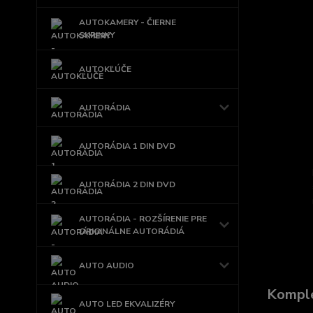
AUTOKAMERY - ČIERNE
SKRINKY
AUTOKĽÚČE
AUTORÁDIA
AUTORÁDIA 1 DIN DVD
AUTORÁDIA 2 DIN DVD
AUTORÁDIA - ROZŠÍRENIE PRE
ORIGINÁLNE AUTORÁDIÁ
AUTO AUDIO
Komple
AUTO LED EKVALIZÉRY