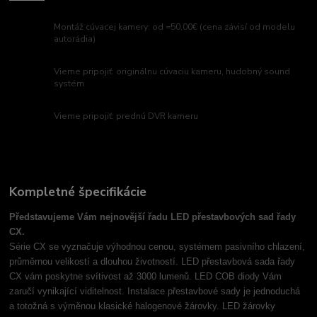
Montáž cúvacej kamery: od =50,00€ (cena závisí od modelu
autorádia)
Vieme pripojiť: originálnu cúvaciu kameru, hudobný sound
systém
Vieme pripojiť: prednú DVR kameru
Kompletné špecifikácie
Představujeme Vám nejnovější řadu LED přestavbových sad řady
CX.
Série CX se vyznačuje výhodnou cenou, systémem pasivního chlazení,
průměrnou velikostí a dlouhou životností. LED přestavbová sada řady
CX vám poskytne svítivost až 3000 lumenů. LED COB diody Vám
zaručí vynikající viditelnost. Instalace přestavbové sady je jednoduchá
a totožná s výměnou klasické halogenové žárovky. LED žárovky