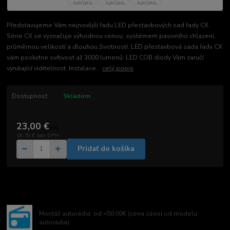
Představujeme Vám nejnovější řadu LED přestavbových sad řady CX.
Série CX se vyznačuje výhodnou cenou, systémem pasivního chlazení,
průměrnou velikostí a dlouhou životností. LED přestavbová sada řady CX
vám poskytne svítivost až 3000 lumenů. LED COB diody Vám zaručí
vynikající viditelnost. Instalace...
celý popis
Dostupnosť
Skladom
23,00 €
/
set
18,70 €
bez DPH
Pridať do košíka
Montáž autorádia: od =50,00€ (cena závisí od modelu
autorádia)