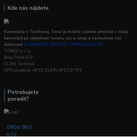
Kde nás nájdete
Kancelária v Terchovej: Tovar je možné osobne prevziať v našej
kancelárii po objednaní tovaru cez e-shop a následnom tel.
dohovore
(!!! NEMÁME OBCHOD = PREVÁDZKU !!!).
TOMDO s. r. o.
Biely Potok 623
01306 Terchová
GPS súradnice: 49°15'31.6"N 19°03'27.8"E
Potrebujete
poradiť?
0904 963
527