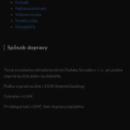
Kontakt
Reklamácia tovaru
Vrátenie tovaru
Montáž u nás
Fotogaléria
Spôsob dopravy
Tovar posielame výhrade kuriérom Packeta Slovakia s. r. o. pri platbe
vopred na účet alebo na dobierku.
Platba vopred na účet =3,50€ (Internet banking)
Dobierka =4,50€
Pri nákupe nad =100€ Vám dopravu zaplatíme