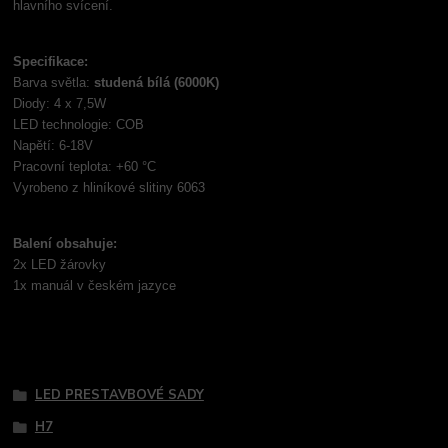
hlavního svícení.
Specifikace:
Barva světla:
studená bílá (6000K)
Diody: 4 x 7,5W
LED technologie: COB
Napětí: 6-18V
Pracovní teplota: +60 °C
Vyrobeno z hliníkové slitiny 6063
Balení obsahuje:
2x LED žárovky
1x manuál v českém jazyce
Tovar zaradený v kategóriách
LED PRESTAVBOVÉ SADY
H7