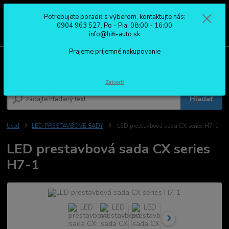
Potrebujete poradiť s výberom, kontaktujte nás:
0
ks
0904 963 527
0904 963 527, Po - Pia: 08:00 - 16:00
za
0,00 €
Po - Pia: 08:00 - 16:00
info@hifi-auto.sk
Prajeme príjemné nakupovanie
Menu
Zatvoriť
Hľadať
Úvod
LED PRESTAVBOVÉ SADY
LED prestavbová sada CX series H7-1
LED prestavbová sada CX series
H7-1