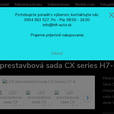
ontakt
Reklamácia tovaru
Vrátenie tovaru
Montáž u nás
Fotogalé
Potrebujete poradiť s výberom, kontaktujte nás:
0904 963 527, Po - Pia: 08:00 - 16:00
Potreb
info@hifi-auto.sk
Zavola
Hľadať
0904
Prajeme príjemné nakupovanie
Po - Pi
LED PRESTAVBOVÉ SADY
LED prestavbová sada CX series H7-6
Zatvoriť
prestavbová sada CX series H7-
Předst
Série 
chlaze
sada ř
diody V