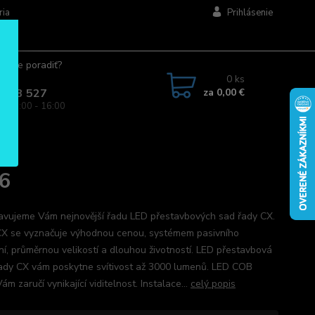
ria
Prihlásenie
ujete poradiť?
jte.
0
ks
za
0,00 €
 963 527
a: 08:00 - 16:00
6
avujeme Vám nejnovější řadu LED přestavbových sad řady CX.
CX se vyznačuje výhodnou cenou, systémem pasivního
ní, průměrnou velikostí a dlouhou životností. LED přestavbová
ady CX vám poskytne svítivost až 3000 lumenů. LED COB
ám zaručí vynikající viditelnost. Instalace...
celý popis