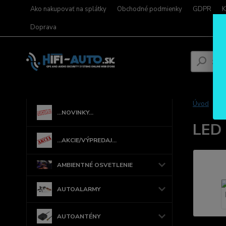
Ako nakupovať na splátky
Obchodné podmienky
GDPR
K
Doprava
Úvod
...NOVINKY...
LED 
...AKCIE/VÝPREDAJ...
AMBIENTNÉ OSVETLENIE
AUTOALARMY
AUTOANTÉNY