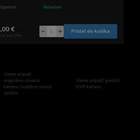
tupnosť
Skladom
,00 €
/
set
Pridať do košíka
70 €
bez DPH
Vieme pripojiť:
originálnu cúvaciu
Vieme pripojiť: prednú
kameru, hudobný sound
DVR kameru
systém