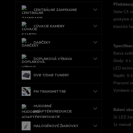
Představu
CENTRÁLNE ZAMYKANIE
Série CX s
poskytne s
CÚVACIE KAMERY
klasické h
DARČEKY
Specifikac
Barva svět
DOPLNKOVÁ VÝBAVA
Diody: 4 x
LED techno
DVB T/DAB TUNERY
Napětí: 6-
Pracovní te
Vyrobeno z 
FM TRANSMITTRE
HUDOBNÉ
Balení obs
ADAPTÉRY/REDUKCIE
2x LED žá
1x manuál 
HALOGÉNOVÉ ŽIAROVKY