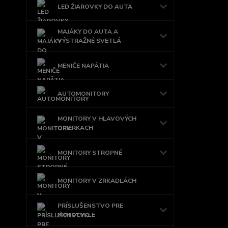
LED ŽIAROVKY DO AUTA
MAJÁKY DO AUTA A
VÝSTRAŽNÉ SVETLÁ
MENIČE NAPÄTIA
AUTOMONITORY
MONITORY V HLAVOVÝCH
OPIERKACH
MONITORY STROPNÉ
MONITORY V ZRKADLÁCH
PRÍSLUŠENSTVO PRE
MOTOCYKLE