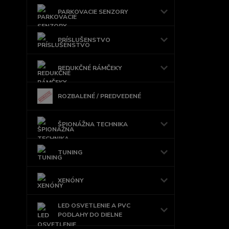
PARKOVACIE SENZORY
PRÍSLUŠENSTVO
REDUKČNÉ RÁMČEKY
ROZBALENÉ / PREDVEDENÉ
ŠPIONÁŽNA TECHNIKA
TUNING
XENÓNY
LED OSVETLENIE A PVC
PODLAHY DO DIELNE