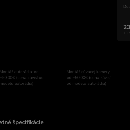
Dos
23
18,
Montáž autorádia: od
Montáž cúvacej kamery:
=50,00€ (cena závisí od
od =50,00€ (cena závisí
modelu autorádia)
od modelu autorádia)
tné špecifikácie