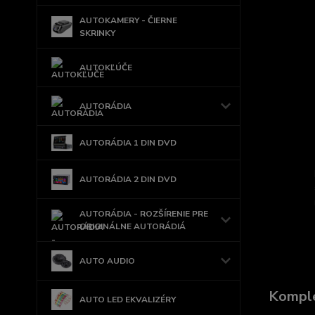
AUTOKAMERY - ČIERNE
SKRINKY
AUTOKĽÚČE
AUTORÁDIA
AUTORÁDIA 1 DIN DVD
AUTORÁDIA 2 DIN DVD
AUTORÁDIA - ROZŠÍRENIE PRE
ORIGINÁLNE AUTORÁDIÁ
AUTO AUDIO
Komple
AUTO LED EKVALIZÉRY