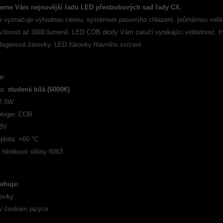
jeme Vám nejnovější řadu LED přestavbových sad řady CX.
e vyznačuje výhodnou cenou, systémem pasivního chlazení, průměrnou velik
vítivost až 3000 lumenů. LED COB diody Vám zaručí vynikající viditelnost. 
alogenové žárovky. LED žárovky hlavního svícení.
e:
la:
studená bílá (6000K)
 7,5W
logie: COB
18V
plota: +60 °C
hliníkové slitiny 6063
ahuje:
rovky
v českém jazyce