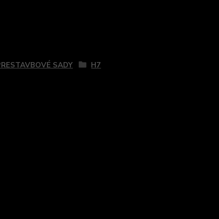
zaradený v kategóriách
PRESTAVBOVÉ SADY
H7