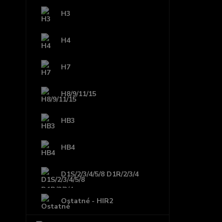
H3
H4
H7
H8/9/11/15
HB3
HB4
D1S/2/3/4/5/8 D1R/2/3/4
Ostatné - HIR2