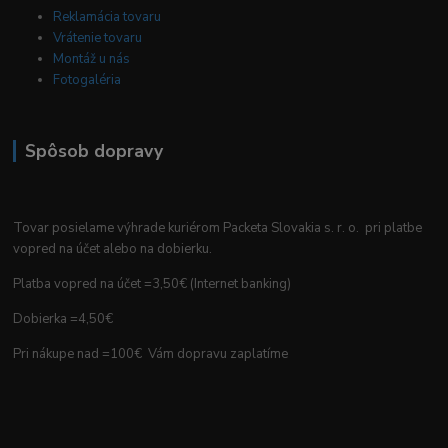
Reklamácia tovaru
Vrátenie tovaru
Montáž u nás
Fotogaléria
Spôsob dopravy
Tovar posielame výhrade kuriérom Packeta Slovakia s. r. o. pri platbe
vopred na účet alebo na dobierku.
Platba vopred na účet =3,50€ (Internet banking)
Dobierka =4,50€
Pri nákupe nad =100€ Vám dopravu zaplatíme