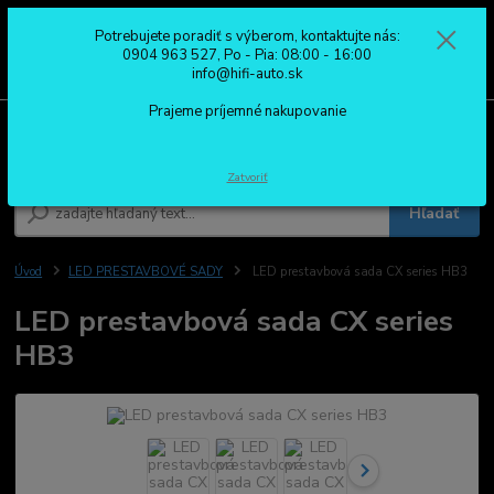
Potrebujete poradiť s výberom, kontaktujte nás:
0
ks
0904 963 527
0904 963 527, Po - Pia: 08:00 - 16:00
za
0,00 €
Po - Pia: 08:00 - 16:00
info@hifi-auto.sk
Prajeme príjemné nakupovanie
Menu
Zatvoriť
Hľadať
Úvod
LED PRESTAVBOVÉ SADY
LED prestavbová sada CX series HB3
LED prestavbová sada CX series
HB3