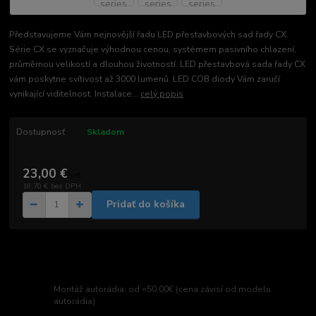
Představujeme Vám nejnovější řadu LED přestavbových sad řady CX.
Série CX se vyznačuje výhodnou cenou, systémem pasivního chlazení,
průměrnou velikostí a dlouhou životností. LED přestavbová sada řady CX
vám poskytne svítivost až 3000 lumenů. LED COB diody Vám zaručí
vynikající viditelnost. Instalace...
celý popis
Dostupnosť
Skladom
23,00 €
/
set
18,70 €
bez DPH
Pridať do košíka
Montáž autorádia: od =50,00€ (cena závisí od modelu
autorádia)