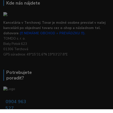
Kde nás nájdete
Kancelária v Terchovej: Tovar je možné osobne prevziať v našej
kancelárii po objednaní tovaru cez e-shop a následnom tel.
dohovore
(!!! NEMÁME OBCHOD = PREVÁDZKU !!!).
TOMDO s. r. o.
Biely Potok 623
01306 Terchová
GPS súradnice: 49°15'31.6"N 19°03'27.8"E
Potrebujete
poradiť?
0904 963
527