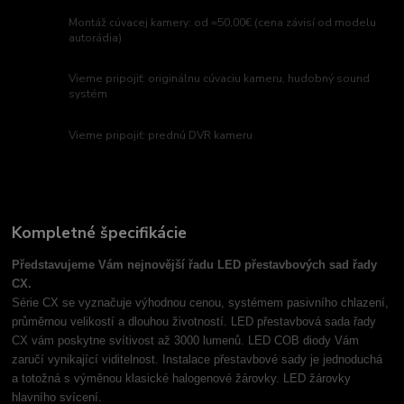
Montáž cúvacej kamery: od =50,00€ (cena závisí od modelu
autorádia)
Vieme pripojiť: originálnu cúvaciu kameru, hudobný sound
systém
Vieme pripojiť: prednú DVR kameru
Kompletné špecifikácie
Představujeme Vám nejnovější řadu LED přestavbových sad řady
CX.
Série CX se vyznačuje výhodnou cenou, systémem pasivního chlazení,
průměrnou velikostí a dlouhou životností. LED přestavbová sada řady
CX vám poskytne svítivost až 3000 lumenů. LED COB diody Vám
zaručí vynikající viditelnost. Instalace přestavbové sady je jednoduchá
a totožná s výměnou klasické halogenové žárovky. LED žárovky
hlavního svícení.