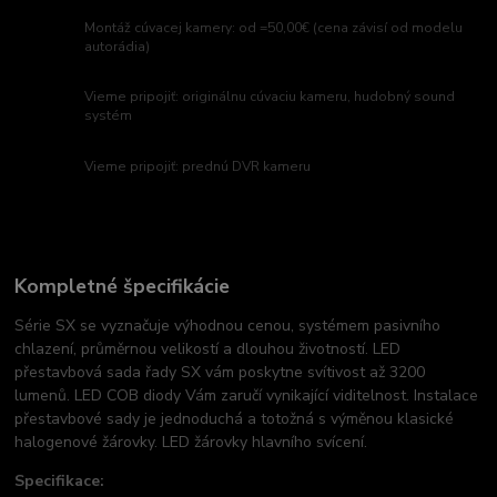
Montáž cúvacej kamery: od =50,00€ (cena závisí od modelu
autorádia)
Vieme pripojiť: originálnu cúvaciu kameru, hudobný sound
systém
Vieme pripojiť: prednú DVR kameru
Kompletné špecifikácie
Série SX se vyznačuje výhodnou cenou, systémem pasivního
chlazení, průměrnou velikostí a dlouhou životností. LED
přestavbová sada řady SX vám poskytne svítivost až 3200
lumenů. LED COB diody Vám zaručí vynikající viditelnost. Instalace
přestavbové sady je jednoduchá a totožná s výměnou klasické
halogenové žárovky. LED žárovky hlavního svícení.
Specifikace: