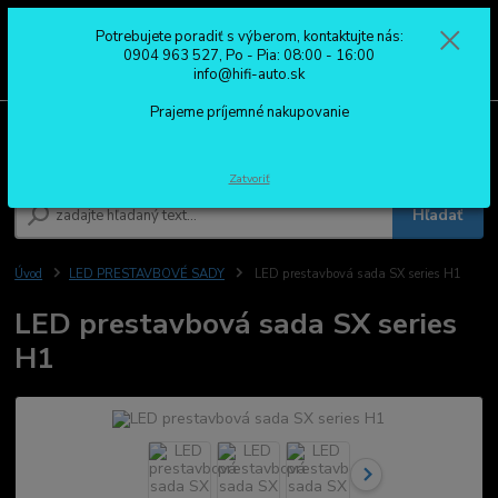
Potrebujete poradiť s výberom, kontaktujte nás:
0
ks
0904 963 527
0904 963 527, Po - Pia: 08:00 - 16:00
za
0,00 €
Po - Pia: 08:00 - 16:00
info@hifi-auto.sk
Prajeme príjemné nakupovanie
Menu
Zatvoriť
Hľadať
Úvod
LED PRESTAVBOVÉ SADY
LED prestavbová sada SX series H1
LED prestavbová sada SX series
H1