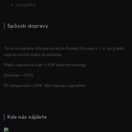
Fotogaléria
Spôsob dopravy
Tovar posielame výhrade kuriérom Packeta Slovakia s. r. o. pri platbe
vopred na účet alebo na dobierku.
Platba vopred na účet =3,50€ (Internet banking)
Dobierka =4,50€
Pri nákupe nad =100€ Vám dopravu zaplatíme
Kde nás nájdete