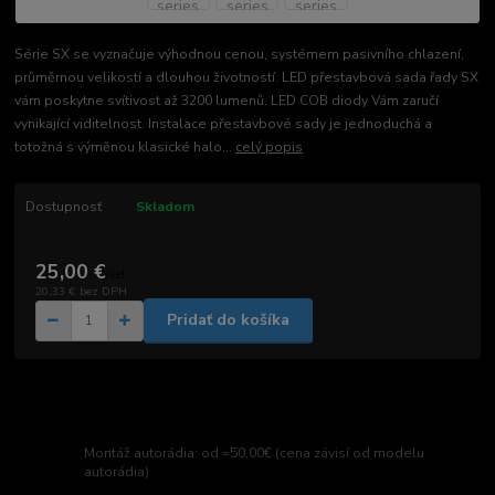
Série SX se vyznačuje výhodnou cenou, systémem pasivního chlazení,
průměrnou velikostí a dlouhou životností. LED přestavbová sada řady SX
vám poskytne svítivost až 3200 lumenů. LED COB diody Vám zaručí
vynikající viditelnost. Instalace přestavbové sady je jednoduchá a
totožná s výměnou klasické halo...
celý popis
Dostupnosť
Skladom
25,00 €
/
set
20,33 €
bez DPH
Pridať do košíka
Montáž autorádia: od =50,00€ (cena závisí od modelu
autorádia)