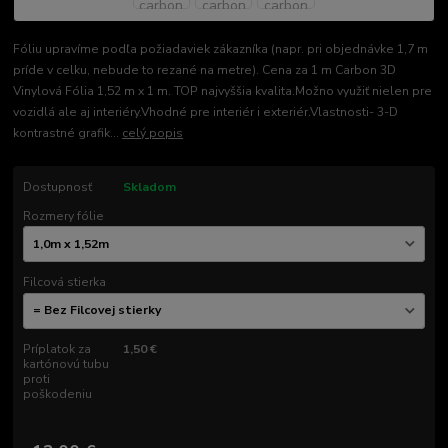
Fóliu upravíme podľa požiadaviek zákazníka (napr. pri objednávke 1,7 m
príde v celku, nebude to rezané na metre). Cena za 1 m Carbon 3D
Vinylová Fólia 1,52 m x 1 m. TOP najvyššia kvalita.Možno využiť nielen pre
vozidlá ale aj interiéry.Vhodné pre interiér i exteriér.Vlastnosti- 3-D
kontrastné grafik...
celý popis
Dostupnosť
Skladom
Rozmery fólie
Filcová stierka
Príplatok za
1,50 €
kartónovú tubu
proti
poškodeniu