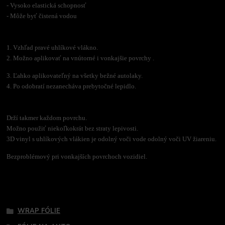
- Vysoko elastická schopnosť
- Môže byť čistená vodou
1. Vzhľad pravé uhlíkové vlákno.
2. Možno aplikovať na vnútorné i vonkajšie povrchy .
3. Ľahko aplikovateľný na všetky bežné autolaky.
4. Po odobratí nezanecháva prebytočné lepidlo.
Drží takmer každom povrchu.
Možno použiť niekoľkokrát bez straty lepivosti.
3D vinyl s uhlíkových vlákien je odolný voči vode odolný voči UV žiareniu.
Bezproblémový pri vonkajších povrchoch vozidiel.
Tovar zaradený v kategóriách
WRAP FÓLIE