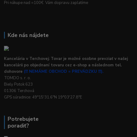
Pri nákupe nad =100€ Vám dopravu zaplatíme
Kde nás nájdete
Kancelária v Terchovej: Tovar je možné osobne prevziať v našej
kancelárii po objednaní tovaru cez e-shop a následnom tel.
dohovore
(!!! NEMÁME OBCHOD = PREVÁDZKU !!!).
TOMDO s. r. o.
Biely Potok 623
01306 Terchová
GPS súradnice: 49°15'31.6"N 19°03'27.8"E
Potrebujete
poradiť?