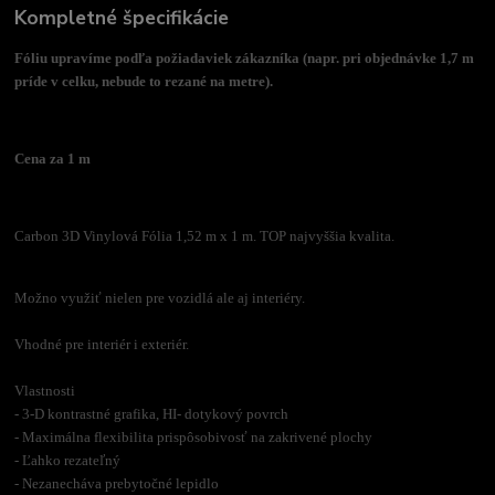
Kompletné špecifikácie
Fóliu upravíme podľa požiadaviek zákazníka (napr. pri objednávke 1,7 m
príde v celku, nebude to rezané na metre).
Cena za 1 m
Carbon 3D Vinylová Fólia 1,52 m x 1 m. TOP najvyššia kvalita.
Možno využiť nielen pre vozidlá ale aj interiéry.
Vhodné pre interiér i exteriér.
Vlastnosti
- 3-D kontrastné grafika, HI- dotykový povrch
- Maximálna flexibilita prispôsobivosť na zakrivené plochy
- Ľahko rezateľný
- Nezanecháva prebytočné lepidlo