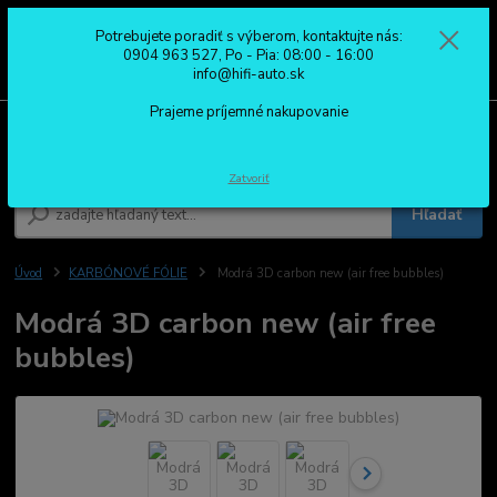
Potrebujete poradiť s výberom, kontaktujte nás:
0
ks
0904 963 527
0904 963 527, Po - Pia: 08:00 - 16:00
za
0,00 €
Po - Pia: 08:00 - 16:00
info@hifi-auto.sk
Prajeme príjemné nakupovanie
Menu
Zatvoriť
Hľadať
Úvod
KARBÓNOVÉ FÓLIE
Modrá 3D carbon new (air free bubbles)
Modrá 3D carbon new (air free
bubbles)