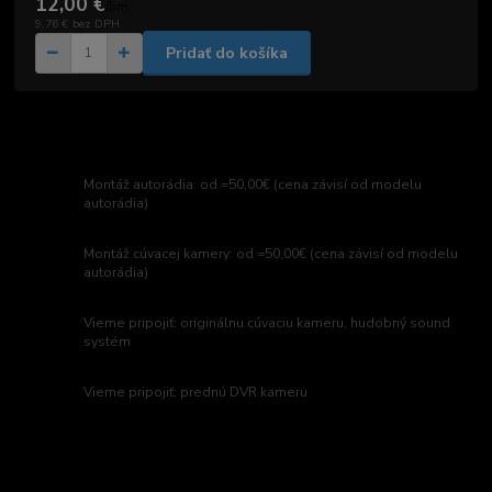
12,00 €
/
bm
9,76 €
bez DPH
Pridať do košíka
Montáž autorádia: od =50,00€ (cena závisí od modelu
autorádia)
Montáž cúvacej kamery: od =50,00€ (cena závisí od modelu
autorádia)
Vieme pripojiť: originálnu cúvaciu kameru, hudobný sound
systém
Vieme pripojiť: prednú DVR kameru