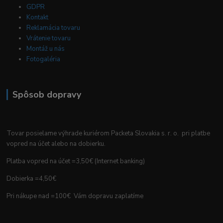
GDPR
Kontakt
Reklamácia tovaru
Vrátenie tovaru
Montáž u nás
Fotogaléria
Spôsob dopravy
Tovar posielame výhrade kuriérom Packeta Slovakia s. r. o. pri platbe
vopred na účet alebo na dobierku.
Platba vopred na účet =3,50€ (Internet banking)
Dobierka =4,50€
Pri nákupe nad =100€ Vám dopravu zaplatíme