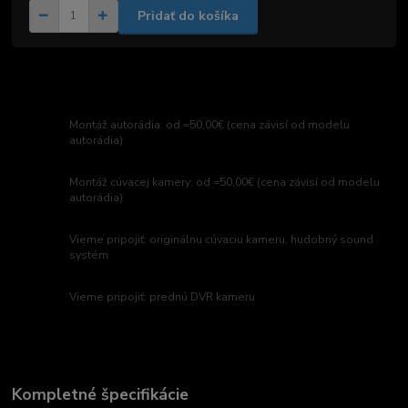
Pridať do košíka
Montáž autorádia: od =50,00€ (cena závisí od modelu
autorádia)
Montáž cúvacej kamery: od =50,00€ (cena závisí od modelu
autorádia)
Vieme pripojiť: originálnu cúvaciu kameru, hudobný sound
systém
Vieme pripojiť: prednú DVR kameru
Kompletné špecifikácie