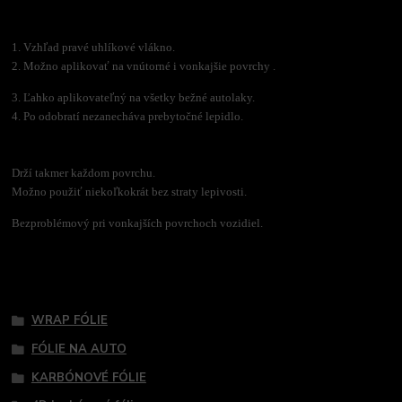
1. Vzhľad pravé uhlíkové vlákno.
2. Možno aplikovať na vnútorné i vonkajšie povrchy .
3. Ľahko aplikovateľný na všetky bežné autolaky.
4. Po odobratí nezanecháva prebytočné lepidlo.
Drží takmer každom povrchu.
Možno použiť niekoľkokrát bez straty lepivosti.
Bezproblémový pri vonkajších povrchoch vozidiel.
Tovar zaradený v kategóriách
WRAP FÓLIE
FÓLIE NA AUTO
KARBÓNOVÉ FÓLIE