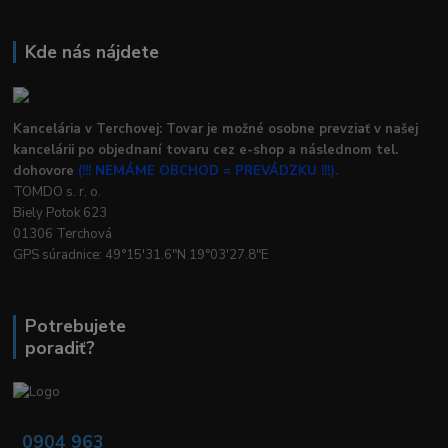
Kde nás nájdete
Kancelária v Terchovej: Tovar je možné osobne prevziať v našej
kancelárii po objednaní tovaru cez e-shop a následnom tel.
dohovore
(!!! NEMÁME OBCHOD = PREVÁDZKU !!!).
TOMDO s. r. o.
Biely Potok 623
01306 Terchová
GPS súradnice: 49°15'31.6"N 19°03'27.8"E
Potrebujete
poradiť?
0904 963