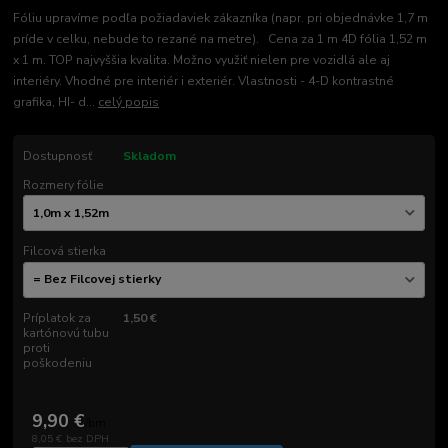
Fóliu upravíme podľa požiadaviek zákazníka (napr. pri objednávke 1,7 m
príde v celku, nebude to rezané na metre). Cena za 1 m 4D fólia 1,52 m
x 1 m. TOP najvyššia kvalita. Možno využiť nielen pre vozidlá ale aj
interiéry. Vhodné pre interiér i exteriér. Vlastnosti - 4-D kontrastné
grafika, HI- d...
celý popis
Dostupnosť
Skladom
Rozmery fólie
Filcová stierka
Príplatok za
1,50 €
kartónovú tubu
proti
poškodeniu
9,90 €
/
bm
8,05 €
bez DPH