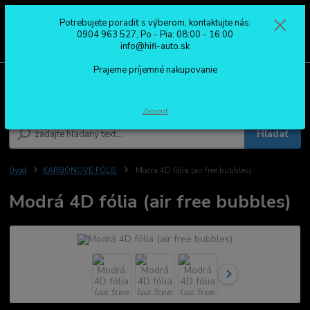
Potrebujete poradiť s výberom, kontaktujte nás:
0
ks
0904 963 527
0904 963 527, Po - Pia: 08:00 - 16:00
za
0,00 €
Po - Pia: 08:00 - 16:00
info@hifi-auto.sk
Prajeme príjemné nakupovanie
Menu
Zatvoriť
Hľadať
Úvod
KARBÓNOVÉ FÓLIE
Modrá 4D fólia (air free bubbles)
Modrá 4D fólia (air free bubbles)