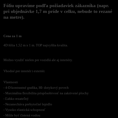
Fóliu upravíme podľa požiadaviek zákazníka (napr.
pri objednávke 1,7 m príde v celku, nebude to rezané
na metre).
Cena za 1 m
4D fólia 1,52 m x 1 m. TOP najvyššia kvalita.
Možno využiť nielen pre vozidlá ale aj interiéry.
Vhodné pre interiér i exteriér.
Vlastnosti
- 4-D kontrastné grafika, HI- dotykový povrch
- Maximálna flexibilita prispôsobivosť na zakrivené plochy
- Ľahko rezateľný
- Nezanecháva prebytočné lepidlo
- Vysoko elastická schopnosť
- Môže byť čistená vodou