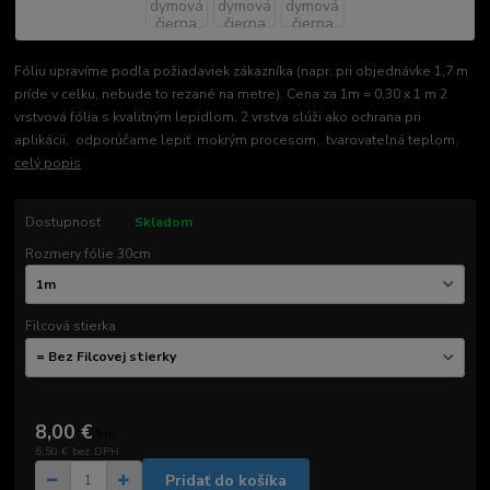
Fóliu upravíme podľa požiadaviek zákazníka (napr. pri objednávke 1,7 m
príde v celku, nebude to rezané na metre). Cena za 1m = 0,30 x 1 m 2
vrstvová fólia s kvalitným lepidlom, 2 vrstva slúži ako ochrana pri
aplikácii, odporúčame lepiť mokrým procesom, tvarovateľná teplom.
celý popis
Dostupnosť
Skladom
Rozmery fólie 30cm
Filcová stierka
8,00 €
/
bm
6,50 €
bez DPH
Pridať do košíka