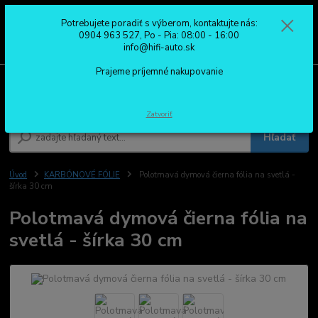
Potrebujete poradiť s výberom, kontaktujte nás:
0
ks
0904 963 527
0904 963 527, Po - Pia: 08:00 - 16:00
za
0,00 €
Po - Pia: 08:00 - 16:00
info@hifi-auto.sk
Prajeme príjemné nakupovanie
Menu
Zatvoriť
Hľadať
Úvod
KARBÓNOVÉ FÓLIE
Polotmavá dymová čierna fólia na svetlá -
šírka 30 cm
Polotmavá dymová čierna fólia na
svetlá - šírka 30 cm