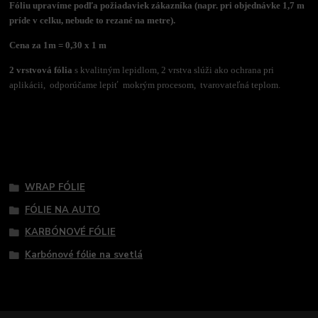
Fóliu upravíme podľa požiadaviek zákazníka (napr. pri objednávke 1,7 m
príde v celku, nebude to rezané na metre).
Cena za 1m = 0,30 x 1 m
2 vrstvová fólia
s kvalitným lepidlom, 2 vrstva slúži ako ochrana pri
aplikácii, odporúčame lepiť mokrým procesom, tvarovateľná teplom.
Tovar zaradený v kategóriách
WRAP FÓLIE
FÓLIE NA AUTO
KARBÓNOVÉ FÓLIE
Karbónové fólie na svetlá