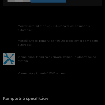
Montáž autorádia: od =50,00€ (cena závisí od modelu
autorádia)
Montáž cúvacej kamery: od =50,00€ (cena závisí od modelu
autorádia)
Vieme pripojiť: originálnu cúvaciu kameru, hudobný sound
systém
Vieme pripojiť: prednú DVR kameru
Kompletné špecifikácie