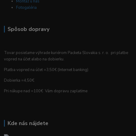
Montáž u nás
Fotogaléria
Spôsob dopravy
Tovar posielame výhrade kuriérom Packeta Slovakia s. r. o. pri platbe
vopred na účet alebo na dobierku.
Platba vopred na účet =3,50€ (Internet banking)
Dobierka =4,50€
Pri nákupe nad =100€ Vám dopravu zaplatíme
Kde nás nájdete