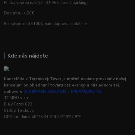
Platba vopred na účet =3,50€ (Internet banking)
Dobierka =4,50€
Pri nákupe nad =100€ Vám dopravu zaplatíme
Kde nás nájdete
Kancelária v Terchovej: Tovar je možné osobne prevziať v našej
kancelárii po objednaní tovaru cez e-shop a následnom tel.
dohovore
(!!! NEMÁME OBCHOD = PREVÁDZKU !!!).
TOMDO s. r. o.
Biely Potok 623
01306 Terchová
GPS súradnice: 49°15'31.6"N 19°03'27.8"E