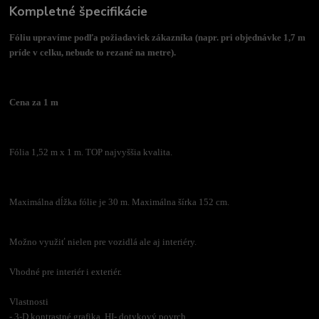
Kompletné špecifikácie
Fóliu upravíme podľa požiadaviek zákazníka (napr. pri objednávke 1,7 m
príde v celku, nebude to rezané na metre).
Cena za 1 m
Fólia 1,52 m x 1 m. TOP najvyššia kvalita.
Maximálna dĺžka fólie je 30 m. Maximálna šírka 152 cm.
Možno využiť nielen pre vozidlá ale aj interiéry.
Vhodné pre interiér i exteriér.
Vlastnosti
- 3-D kontrastné grafika, HI- dotykový povrch