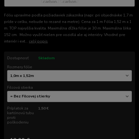
Fóliu upravíme podľa požiadaviek zákazníka (napr. pri objednávke 1,7 m
príde v celku, nebude to rezané na metre). Cena za 1 m Fólia 1,52 m x 1
m. TOP najvyššia kvalita. Maximálna dĺžka fólie je 30 m. Maximálna šírka
152 cm. Možno využiť nielen pre vozidlá ale aj interiéry. Vhodné pre
interiér i ext...
celý popis
Dostupnosť
Skladom
Rozmery fólie
Filcová stierka
Príplatok za
1,50 €
kartónovú tubu
proti
poškodeniu