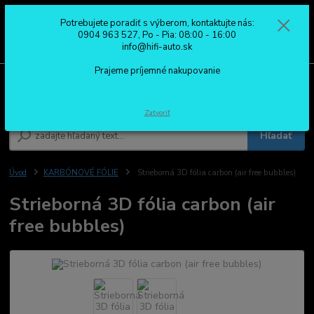
Potrebujete poradiť s výberom, kontaktujte nás:
0
ks
0904 963 527
0904 963 527, Po - Pia: 08:00 - 16:00
za
0,00 €
Po - Pia: 08:00 - 16:00
info@hifi-auto.sk
Prajeme príjemné nakupovanie
Menu
Zatvoriť
Hľadať
Úvod
KARBÓNOVÉ FÓLIE
Strieborná 3D fólia carbon (air free bubbles)
Strieborná 3D fólia carbon (air
free bubbles)