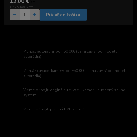
12,00 €
/
bm
9,76 €
bez DPH
Pridať do košíka
Montáž autorádia: od =50,00€ (cena závisí od modelu
autorádia)
Montáž cúvacej kamery: od =50,00€ (cena závisí od modelu
autorádia)
Vieme pripojiť: originálnu cúvaciu kameru, hudobný sound
systém
Vieme pripojiť: prednú DVR kameru