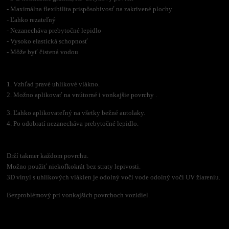
- Maximálna flexibilita prispôsobivosť na zakrivené plochy
- Ľahko rezateľný
- Nezanecháva prebytočné lepidlo
- Vysoko elastická schopnosť
- Môže byť čistená vodou
1. Vzhľad pravé uhlíkové vlákno.
2. Možno aplikovať na vnútorné i vonkajšie povrchy .
3. Ľahko aplikovateľný na všetky bežné autolaky.
4. Po odobratí nezanecháva prebytočné lepidlo.
Drží takmer každom povrchu.
Možno použiť niekoľkokrát bez straty lepivosti.
3D vinyl s uhlíkových vlákien je odolný voči vode odolný voči UV žiareniu.
Bezproblémový pri vonkajších povrchoch vozidiel.