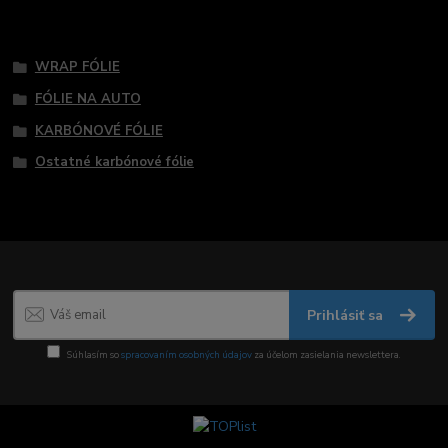
Tovar zaradený v kategóriách
WRAP FÓLIE
FÓLIE NA AUTO
KARBÓNOVÉ FÓLIE
Ostatné karbónové fólie
Prihlásiť sa
Súhlasím so
spracovaním osobných údajov
za účelom zasielania newslettera.