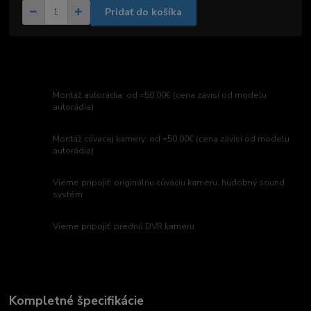
Pridať do košíka
Montáž autorádia: od =50,00€ (cena závisí od modelu
autorádia)
Montáž cúvacej kamery: od =50,00€ (cena závisí od modelu
autorádia)
Vieme pripojiť: originálnu cúvaciu kameru, hudobný sound
systém
Vieme pripojiť: prednú DVR kameru
Kompletné špecifikácie