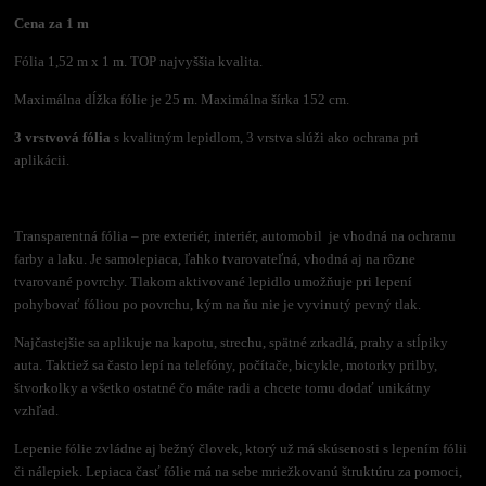
Cena za 1 m
Fólia 1,52 m x 1 m. TOP najvyššia kvalita.
Maximálna dĺžka fólie je 25 m. Maximálna šírka 152 cm.
3 vrstvová fólia
s kvalitným lepidlom, 3 vrstva slúži ako ochrana pri
aplikácii.
Transparentná fólia – pre exteriér, interiér, automobil je vhodná na ochranu
farby a laku. Je samolepiaca, ľahko tvarovateľná, vhodná aj na rôzne
tvarované povrchy. Tlakom aktivované lepidlo umožňuje pri lepení
pohybovať fóliou po povrchu, kým na ňu nie je vyvinutý pevný tlak.
Najčastejšie sa aplikuje na kapotu, strechu, spätné zrkadlá, prahy a stĺpiky
auta. Taktiež sa často lepí na telefóny, počítače, bicykle, motorky prilby,
štvorkolky a všetko ostatné čo máte radi a chcete tomu dodať unikátny
vzhľad.
Lepenie fólie zvládne aj bežný človek, ktorý už má skúsenosti s lepením fólii
či nálepiek. Lepiaca časť fólie má na sebe mriežkovanú štruktúru za pomoci,