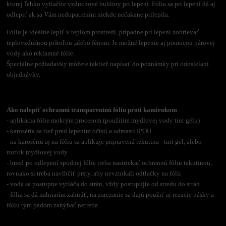
ktorej ľahko vytlačíte vzduchové bubliny pri lepení. Fólia sa pri lepení dá aj
odlepiť ak sa Vám nedopatrením niekde nečakane prilepila.
Fóliu je ideálne lepiť v teplom prostredí, prípadne pri lepení zohrievať
teplovzdušnou pištoľou ,alebo fénom. Je možné lepenie aj pomocou párovej
vody ako reklamné fólie.
Špeciálne požiadavky môžete taktiež napísať do poznámky pri odosielaní
objednávky.
Ako nalepiť ochrannú transparentnú fóliu proti kamienkom
- aplikácia fólie mokrým procesom (použitím mydlovej vody tint gélu)
- karoséria sa tiež pred lepením očistí a odmastí IPOU
- na karosériu aj na fóliu sa aplikuje pripravená tekutina - tint gel, alebo
roztok mydlovej vody
- hneď po odlepení spodnej fólie treba nastriekať ochrannú fóliu tekutinou,
rovnako si treba navlhčiť prsty, aby nevznikali odtlačky na fólii
- voda sa postupne vytláča do strán, vždy postupujte od stredu do strán
- fólia sa dá nahriatím zahnúť, na zarezanie sa dajú použiť aj rezacie pásky a
fóliu tým pádom zahýbať netreba