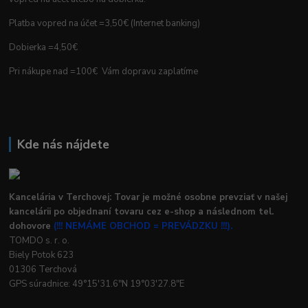
Platba vopred na účet =3,50€ (Internet banking)
Dobierka =4,50€
Pri nákupe nad =100€ Vám dopravu zaplatíme
Kde nás nájdete
Kancelária v Terchovej: Tovar je možné osobne prevziať v našej
kancelárii po objednaní tovaru cez e-shop a následnom tel.
dohovore
(!!! NEMÁME OBCHOD = PREVÁDZKU !!!).
TOMDO s. r. o.
Biely Potok 623
01306 Terchová
GPS súradnice: 49°15'31.6"N 19°03'27.8"E