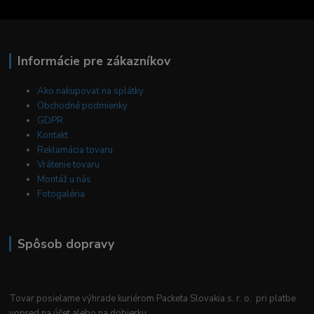
Informácie pre zákazníkov
Ako nakupovať na splátky
Obchodné podmienky
GDPR
Kontakt
Reklamácia tovaru
Vrátenie tovaru
Montáž u nás
Fotogaléria
Spôsob dopravy
Tovar posielame výhrade kuriérom Packeta Slovakia s. r. o. pri platbe
vopred na účet alebo na dobierku.