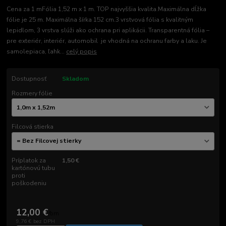
Cena za 1 mFólia 1,52 m x 1 m. TOP najvyššia kvalita.Maximálna dĺžka
fólie je 25 m. Maximálna šírka 152 cm.3 vrstvová fólia s kvalitným
lepidlom, 3 vrstva slúži ako ochrana pri aplikácii. Transparentná fólia –
pre exteriér, interiér, automobil je vhodná na ochranu farby a laku. Je
samolepiaca, ľahk...
celý popis
Dostupnosť
Skladom
Rozmery fólie
Filcová stierka
Príplatok za
1,50 €
kartónovú tubu
proti
poškodeniu
12,00 €
/
bm
9,76 €
bez DPH