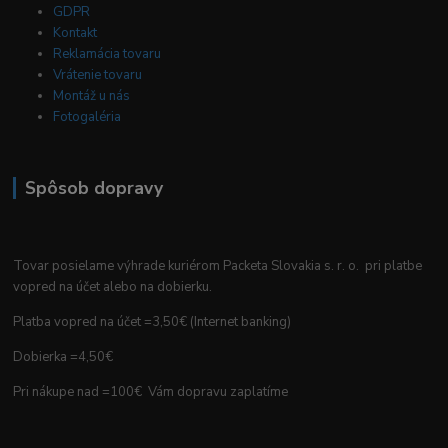
GDPR
Kontakt
Reklamácia tovaru
Vrátenie tovaru
Montáž u nás
Fotogaléria
Spôsob dopravy
Tovar posielame výhrade kuriérom Packeta Slovakia s. r. o. pri platbe
vopred na účet alebo na dobierku.
Platba vopred na účet =3,50€ (Internet banking)
Dobierka =4,50€
Pri nákupe nad =100€ Vám dopravu zaplatíme