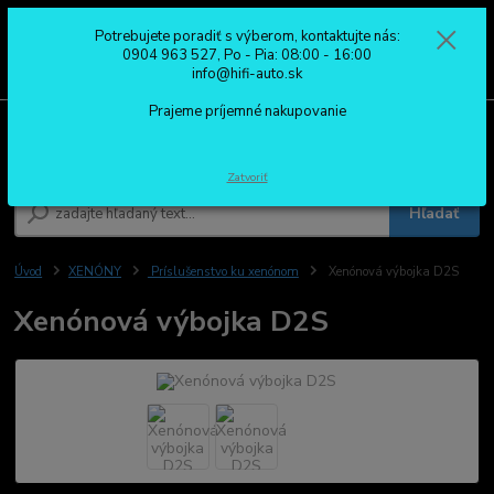
Potrebujete poradiť s výberom, kontaktujte nás:
0
ks
0904 963 527
0904 963 527, Po - Pia: 08:00 - 16:00
za
0,00 €
Po - Pia: 08:00 - 16:00
info@hifi-auto.sk
Prajeme príjemné nakupovanie
Menu
Zatvoriť
Hľadať
Úvod
XENÓNY
Príslušenstvo ku xenónom
Xenónová výbojka D2S
Xenónová výbojka D2S