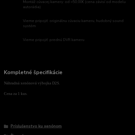
Montáž cúvacej kamery: od =50,00€ (cena závisí od modelu
autorádia)
Vieme pripojiť: originálnu cúvaciu kameru, hudobný sound
systém
Vieme pripojiť: prednú DVR kameru
Kompletné špecifikácie
Náhradná xenónová výbojka D2S.
Cena za 1 kus.
Tovar zaradený v kategóriách
Príslušenstvo ku xenónom