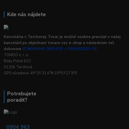
Kde nás nájdete
Kancelária v Terchovej: Tovar je možné osobne prevziať v našej
kancelárii po objednaní tovaru cez e-shop a následnom tel.
dohovore
(!!! NEMÁME OBCHOD = PREVÁDZKU !!!).
TOMDO s. r. o.
Biely Potok 623
01306 Terchová
GPS súradnice: 49°15'31.6"N 19°03'27.8"E
Potrebujete
poradiť?
0904 963