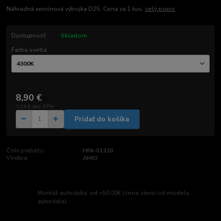
Náhradná xenónová výbojka D2S. Cena za 1 kus.
celý popis
Dostupnosť
Skladom
Farba svetla
8,90 €
/
ks
7,24 €
bez DPH
Pridať do košíka
Číslo produktu:
HFA-01320
Výrobca:
AMIO
Montáž autorádia: od =50,00€ (cena závisí od modelu
autorádia)