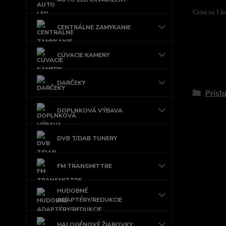
Cena za 1 k
CENTRÁLNE ZAMYKANIE
CÚVACIE KAMERY
Tovar 
DARČEKY
Prísl
DOPLNKOVÁ VÝBAVA
DVB T/DAB TUNERY
FM TRANSMITTRE
HUDOBNÉ
ADAPTÉRY/REDUKCIE
HALOGÉNOVÉ ŽIAROVKY