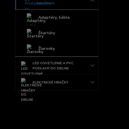
xenónom
Adaptéry, káble
Štartéry
Žiarovky
LED OSVETLENIE A PVC
PODLAHY DO DIELNE
ELEKTRICKÉ HRAČKY