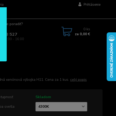
ria
Prihlásenie
ujete poradiť?
jte.
0
ks
za
0,00 €
 963 527
a: 08:00 - 16:00
ná xenónová výbojka H11. Cena za 1 kus.
celý popis
tupnosť
Skladom
ba svetla