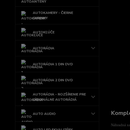
AUTOKAMERY - ČIERNE
SKRINKY
AUTOKĽÚČE
AUTORÁDIA
AUTORÁDIA 1 DIN DVD
AUTORÁDIA 2 DIN DVD
AUTORÁDIA - ROZŠÍRENIE PRE
ORIGINÁLNE AUTORÁDIÁ
Komple
AUTO AUDIO
Náhradná x
AUTO LED EKVALIZÉRY