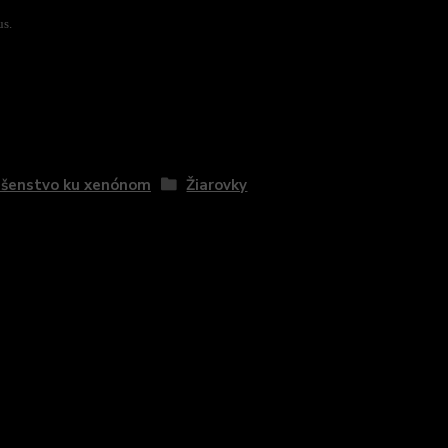
us.
zaradený v kategóriách
ušenstvo ku xenónom
Žiarovky