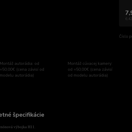
7,
6,42
Číslo p
Montáž autorádia: od
Montáž cúvacej kamery:
=50,00€ (cena závisí od
od =50,00€ (cena závisí
modelu autorádia)
od modelu autorádia)
tné špecifikácie
enónová výbojka H11.