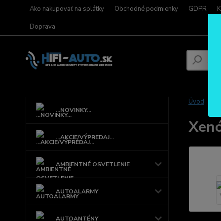
Ako nakupovať na splátky
Obchodné podmienky
GDPR
K
Doprava
Úvod
...NOVINKY...
Xenó
...AKCIE/VÝPREDAJ...
AMBIENTNÉ OSVETLENIE
AUTOALARMY
AUTOANTÉNY