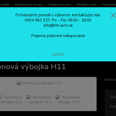
ontakt
Reklamácia tovaru
Vrátenie tovaru
Montáž u nás
Fotogalé
Potrebujete poradiť s výberom, kontaktujte nás:
0904 963 527, Po - Pia: 08:00 - 16:00
Potreb
info@hifi-auto.sk
Zavola
Hľadať
0904
Prajeme príjemné nakupovanie
Po - Pi
XENÓNY
Príslušenstvo ku xenónom
Xenónová výbojka H11
Zatvoriť
nová výbojka H11
Náhrad
Dos
Far