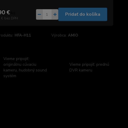
90 €
/
ks
Pridať do košíka
 €
bez DPH
roduktu:
HFA-H11
Výrobca:
AMIO
Vieme pripojiť:
originálnu cúvaciu
Vieme pripojiť: prednú
kameru, hudobný sound
DVR kameru
systém