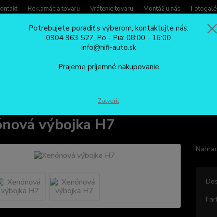
ontakt
Reklamácia tovaru
Vrátenie tovaru
Montáž u nás
Fotogalé
Potrebujete poradiť s výberom, kontaktujte nás:
0904 963 527, Po - Pia: 08:00 - 16:00
Potreb
info@hifi-auto.sk
Zavola
Hľadať
0904
Prajeme príjemné nakupovanie
Po - Pi
XENÓNY
Príslušenstvo ku xenónom
Xenónová výbojka H7
Zatvoriť
nová výbojka H7
Náhrad
Dos
Far