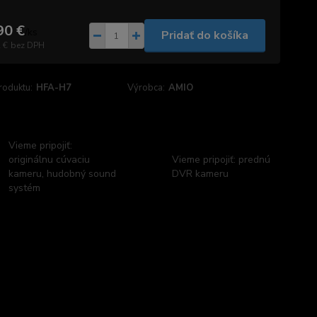
90 €
/
ks
Pridať do košíka
 €
bez DPH
roduktu:
HFA-H7
Výrobca:
AMIO
Vieme pripojiť:
originálnu cúvaciu
Vieme pripojiť: prednú
kameru, hudobný sound
DVR kameru
systém