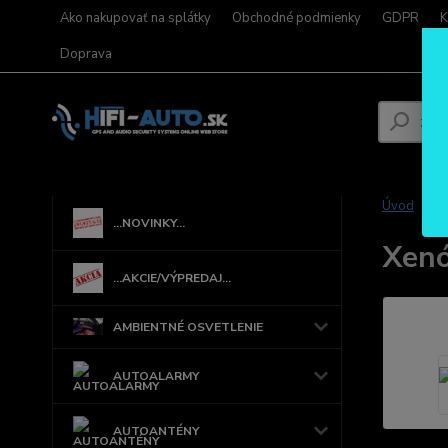
Ako nakupovať na splátky
Obchodné podmienky
GDPR
K
Doprava
Úvod
...NOVINKY...
Xenó
...AKCIE/VÝPREDAJ...
AMBIENTNÉ OSVETLENIE
AUTOALARMY
AUTOANTÉNY