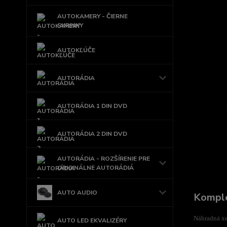
AUTOKAMERY - ČIERNE
SKRINKY
AUTOKĽÚČE
AUTORÁDIA
AUTORÁDIA 1 DIN DVD
AUTORÁDIA 2 DIN DVD
AUTORÁDIA - ROZŠÍRENIE PRE
ORIGINÁLNE AUTORÁDIÁ
AUTO AUDIO
Komple
Náhradná x
AUTO LED EKVALIZÉRY