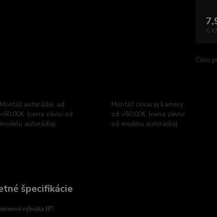
7,
6,42
Číslo p
Montáž autorádia: od
Montáž cúvacej kamery:
=50,00€ (cena závisí od
od =50,00€ (cena závisí
modelu autorádia)
od modelu autorádia)
tné špecifikácie
enónová výbojka H7.