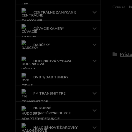
Cena za 1 k
CENTRÁLNE ZAMYKANIE
CÚVACIE KAMERY
Tovar 
DARČEKY
Prísl
DOPLNKOVÁ VÝBAVA
DVB T/DAB TUNERY
FM TRANSMITTRE
HUDOBNÉ
ADAPTÉRY/REDUKCIE
HALOGÉNOVÉ ŽIAROVKY