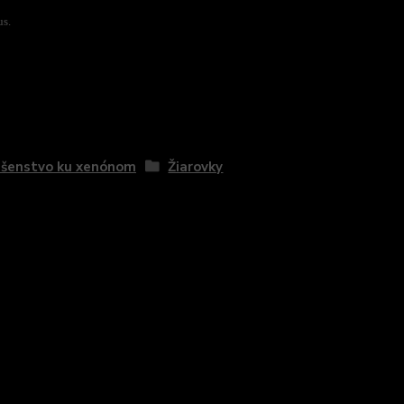
us.
zaradený v kategóriách
ušenstvo ku xenónom
Žiarovky