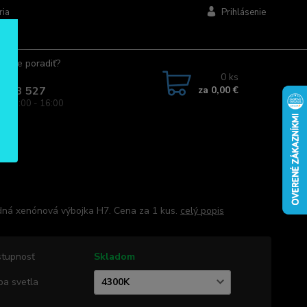
ria
Prihlásenie
ujete poradiť?
jte.
0
ks
za
0,00 €
 963 527
a: 08:00 - 16:00
ná xenónová výbojka H7. Cena za 1 kus.
celý popis
tupnosť
Skladom
ba svetla