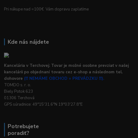
Pri nákupe nad =100€ Vám dopravu zaplatíme
Kde nás nájdete
Kancelária v Terchovej: Tovar je možné osobne prevziať v našej
kancelárii po objednaní tovaru cez e-shop a následnom tel.
dohovore
(!!! NEMÁME OBCHOD = PREVÁDZKU !!!).
TOMDO s. r. o.
Biely Potok 623
01306 Terchová
GPS súradnice: 49°15'31.6"N 19°03'27.8"E
Potrebujete
poradiť?