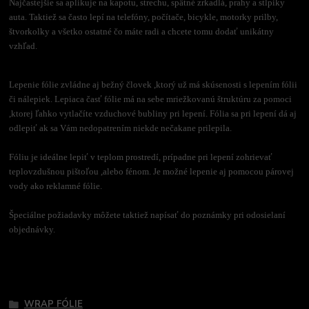
Najčastejšie sa aplikuje na kapotu, strechu, spätné zrkadlá, prahy a stĺpiky
auta. Taktiež sa často lepí na telefóny, počítače, bicykle, motorky prilby,
štvorkolky a všetko ostatné čo máte radi a chcete tomu dodať unikátny
vzhľad.
Lepenie fólie zvládne aj bežný človek ,ktorý už má skúsenosti s lepením fólii
či nálepiek. Lepiaca časť fólie má na sebe mriežkovanú štruktúru za pomoci
,ktorej ľahko vytlačíte vzduchové bubliny pri lepení. Fólia sa pri lepení dá aj
odlepiť ak sa Vám nedopatrením niekde nečakane prilepila.
Fóliu je ideálne lepiť v teplom prostredí, prípadne pri lepení zohrievať
teplovzdušnou pištoľou ,alebo fénom. Je možné lepenie aj pomocou párovej
vody ako reklamné fólie.
Špeciálne požiadavky môžete taktiež napísať do poznámky pri odosielaní
objednávky.
Tovar zaradený v kategóriách
WRAP FÓLIE