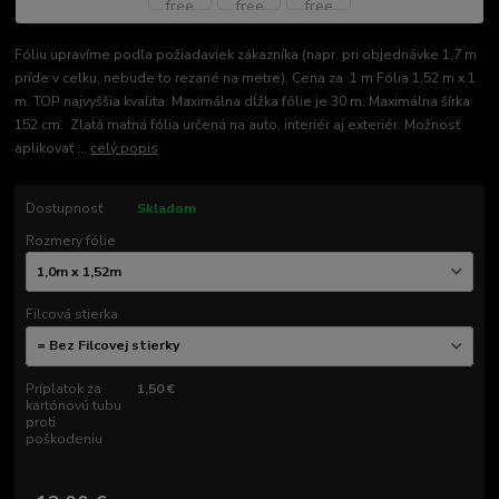
Fóliu upravíme podľa požiadaviek zákazníka (napr. pri objednávke 1,7 m
príde v celku, nebude to rezané na metre). Cena za 1 m Fólia 1,52 m x 1
m. TOP najvyššia kvalita. Maximálna dĺžka fólie je 30 m. Maximálna šírka
152 cm. Zlatá matná fólia určená na auto, interiér aj exteriér. Možnosť
aplikovať ...
celý popis
Dostupnosť
Skladom
Rozmery fólie
Filcová stierka
Príplatok za
1,50 €
kartónovú tubu
proti
poškodeniu