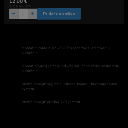
12,00 €
/
bm
9,76 €
bez DPH
Pridať do košíka
Montáž autorádia: od =50,00€ (cena závisí od modelu
autorádia)
Montáž cúvacej kamery: od =50,00€ (cena závisí od modelu
autorádia)
Vieme pripojiť: originálnu cúvaciu kameru, hudobný sound
systém
Vieme pripojiť: prednú DVR kameru