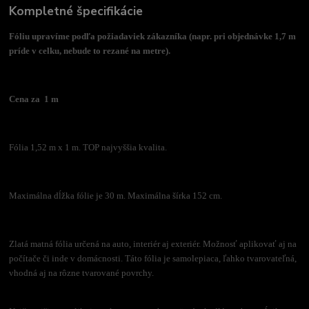
Kompletné špecifikácie
Fóliu upravíme podľa požiadaviek zákazníka (napr. pri objednávke 1,7 m
príde v celku, nebude to rezané na metre).
Cena za 1 m
Fólia 1,52 m x 1 m. TOP najvyššia kvalita.
Maximálna dĺžka fólie je 30 m. Maximálna šírka 152 cm.
Zlatá matná fólia určená na auto, interiér aj exteriér. Možnosť aplikovať aj na
počítače či inde v domácnosti. Táto fólia je samolepiaca, ľahko tvarovateľná,
vhodná aj na rôzne tvarované povrchy.