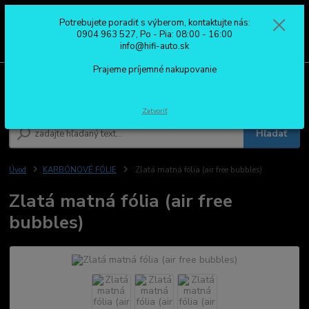
Potrebujete poradiť s výberom, kontaktujte nás:
0
ks
0904 963 527
0904 963 527, Po - Pia: 08:00 - 16:00
za
0,00 €
Po - Pia: 08:00 - 16:00
info@hifi-auto.sk
Prajeme príjemné nakupovanie
Menu
Zatvoriť
Hľadať
Úvod
KARBÓNOVÉ FÓLIE
Zlatá matná fólia (air free bubbles)
Zlatá matná fólia (air free
bubbles)