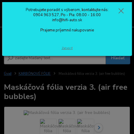
Potrebujete poradiť s výberom, kontaktujte nás:
0
ks
0904 963 527
0904 963 527, Po - Pia: 08:00 - 16:00
za
0,00 €
Po - Pia: 08:00 - 16:00
info@hifi-auto.sk
Prajeme príjemné nakupovanie
Menu
Zatvoriť
Hľadať
Úvod
KARBÓNOVÉ FÓLIE
Maskáčová fólia verzia 3. (air free bubbles)
Maskáčová fólia verzia 3. (air free
bubbles)