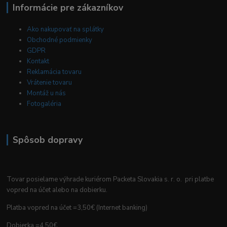
Informácie pre zákazníkov
Ako nakupovať na splátky
Obchodné podmienky
GDPR
Kontakt
Reklamácia tovaru
Vrátenie tovaru
Montáž u nás
Fotogaléria
Spôsob dopravy
Tovar posielame výhrade kuriérom Packeta Slovakia s. r. o. pri platbe
vopred na účet alebo na dobierku.
Platba vopred na účet =3,50€ (Internet banking)
Dobierka =4,50€