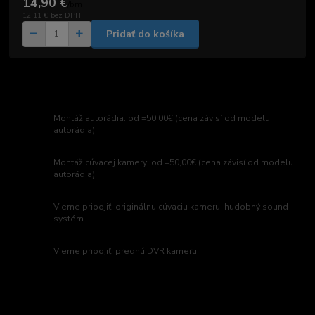
14,90 €
/
bm
12,11 €
bez DPH
Pridať do košíka
Montáž autorádia: od =50,00€ (cena závisí od modelu
autorádia)
Montáž cúvacej kamery: od =50,00€ (cena závisí od modelu
autorádia)
Vieme pripojiť: originálnu cúvaciu kameru, hudobný sound
systém
Vieme pripojiť: prednú DVR kameru