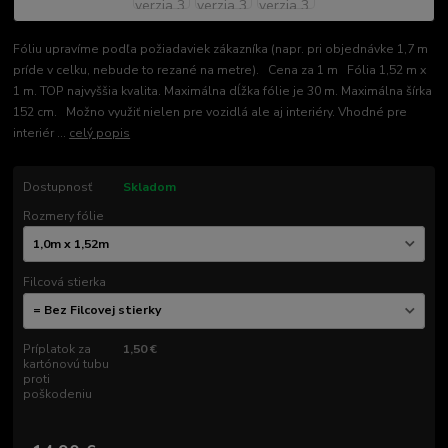
Fóliu upravíme podľa požiadaviek zákazníka (napr. pri objednávke 1,7 m
príde v celku, nebude to rezané na metre). Cena za 1 m Fólia 1,52 m x
1 m. TOP najvyššia kvalita. Maximálna dĺžka fólie je 30 m. Maximálna šírka
152 cm. Možno využiť nielen pre vozidlá ale aj interiéry. Vhodné pre
interiér ...
celý popis
Dostupnosť
Skladom
Rozmery fólie
Filcová stierka
Príplatok za
1,50 €
kartónovú tubu
proti
poškodeniu