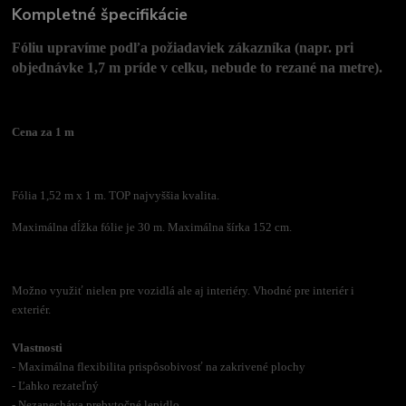
Kompletné špecifikácie
Fóliu upravíme podľa požiadaviek zákazníka (napr. pri
objednávke 1,7 m príde v celku, nebude to rezané na metre).
Cena za 1 m
Fólia 1,52 m x 1 m. TOP najvyššia kvalita.
Maximálna dĺžka fólie je 30 m. Maximálna šírka 152 cm.
Možno využiť nielen pre vozidlá ale aj interiéry. Vhodné pre interiér i
exteriér.
Vlastnosti
- Maximálna flexibilita prispôsobivosť na zakrivené plochy
- Ľahko rezateľný
- Nezanecháva prebytočné lepidlo