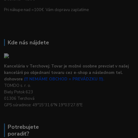
Pri nákupe nad =100€ Vám dopravu zaplatíme
Kde nás nájdete
Kancelária v Terchovej: Tovar je možné osobne prevziať v našej
kancelárii po objednaní tovaru cez e-shop a následnom tel.
dohovore
(!!! NEMÁME OBCHOD = PREVÁDZKU !!!).
TOMDO s. r. o.
Biely Potok 623
01306 Terchová
GPS súradnice: 49°15'31.6"N 19°03'27.8"E
Potrebujete
poradiť?