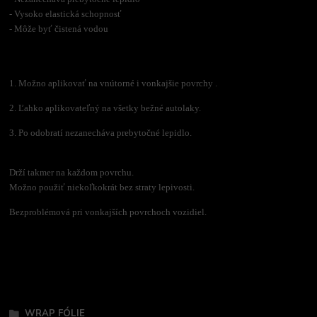
- Vysoko elastická schopnosť
- Môže byť čistená vodou
1. Možno aplikovať na vnútorné i vonkajšie povrchy .
2. Ľahko aplikovateľný na všetky bežné autolaky.
3. Po odobratí nezanecháva prebytočné lepidlo.
Drží takmer na každom povrchu.
Možno použiť niekoľkokrát bez straty lepivosti.
Bezproblémová pri vonkajších povrchoch vozidiel.
Tovar zaradený v kategóriách
WRAP FÓLIE