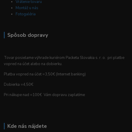
Vrátenie tovaru
Montáž u nás
Fotogaléria
Spôsob dopravy
Tovar posielame výhrade kuriérom Packeta Slovakia s. r. o. pri platbe
vopred na účet alebo na dobierku.
Platba vopred na účet =3,50€ (Internet banking)
Dobierka =4,50€
Pri nákupe nad =100€ Vám dopravu zaplatíme
Kde nás nájdete