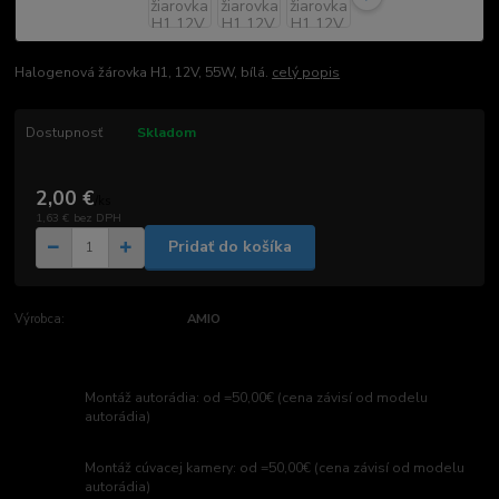
Halogenová žárovka H1, 12V, 55W, bílá.
celý popis
Dostupnosť
Skladom
2,00 €
/
ks
1,63 €
bez DPH
Pridať do košíka
Výrobca:
AMIO
Montáž autorádia: od =50,00€ (cena závisí od modelu
autorádia)
Montáž cúvacej kamery: od =50,00€ (cena závisí od modelu
autorádia)