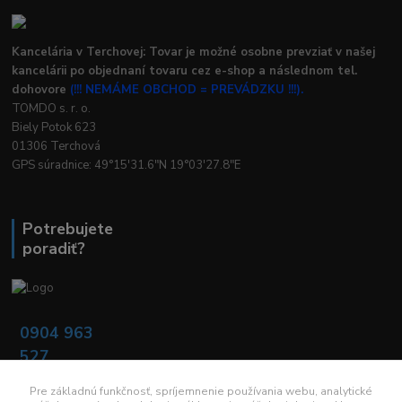
Kancelária v Terchovej: Tovar je možné osobne prevziať v našej
kancelárii po objednaní tovaru cez e-shop a následnom tel.
dohovore
(!!! NEMÁME OBCHOD = PREVÁDZKU !!!).
TOMDO s. r. o.
Biely Potok 623
01306 Terchová
GPS súradnice: 49°15'31.6"N 19°03'27.8"E
Potrebujete
poradiť?
0904 963
527
Po - Pia: 08:00 -
16:00
Pre základnú funkčnosť, spríjemnenie používania webu, analytické