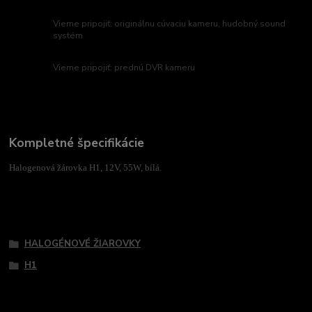
Vieme pripojiť: originálnu cúvaciu kameru, hudobný sound
systém
Vieme pripojiť: prednú DVR kameru
Kompletné špecifikácie
Halogenová žárovka H1, 12V, 55W, bílá.
Tovar zaradený v kategóriách
HALOGÉNOVÉ ŽIAROVKY
H1