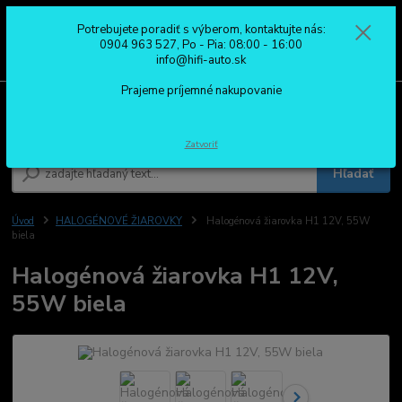
Potrebujete poradiť s výberom, kontaktujte nás:
0
ks
0904 963 527
0904 963 527, Po - Pia: 08:00 - 16:00
za
0,00 €
Po - Pia: 08:00 - 16:00
info@hifi-auto.sk
Prajeme príjemné nakupovanie
Menu
Zatvoriť
Hľadať
Úvod
HALOGÉNOVÉ ŽIAROVKY
Halogénová žiarovka H1 12V, 55W
biela
Halogénová žiarovka H1 12V,
55W biela