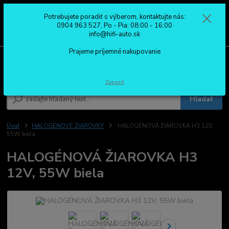
Potrebujete poradiť s výberom, kontaktujte nás:
0
ks
0904 963 527
0904 963 527, Po - Pia: 08:00 - 16:00
za
0,00 €
Po - Pia: 08:00 - 16:00
info@hifi-auto.sk
Prajeme príjemné nakupovanie
Menu
Zatvoriť
Hľadať
Úvod
HALOGÉNOVÉ ŽIAROVKY
HALOGÉNOVÁ ŽIAROVKA H3 12V,
55W biela
HALOGÉNOVÁ ŽIAROVKA H3
12V, 55W biela