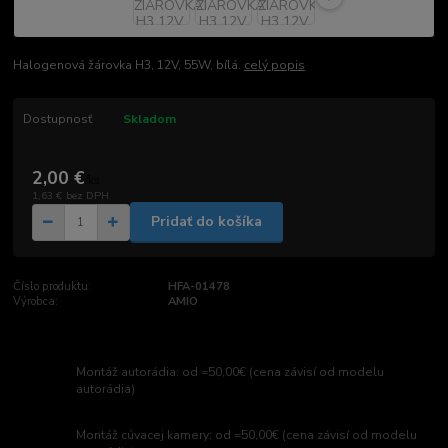
Halogenová žárovka H3, 12V, 55W, bílá.
celý popis
Dostupnosť
Skladom
2,00 €
/
ks
1,63 €
bez DPH
Pridať do košíka
Číslo produktu:
HFA-01478
Výrobca:
AMIO
Montáž autorádia: od =50,00€ (cena závisí od modelu
autorádia)
Montáž cúvacej kamery: od =50,00€ (cena závisí od modelu