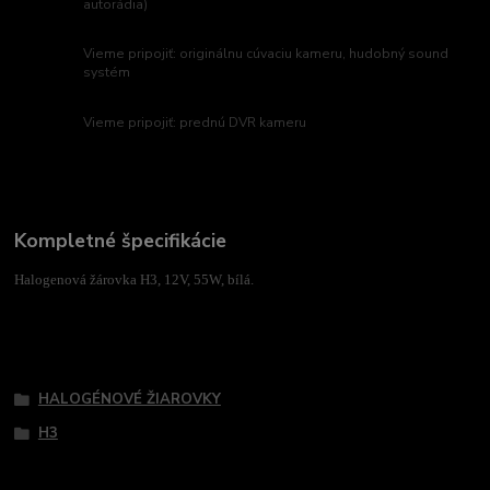
autorádia)
Vieme pripojiť: originálnu cúvaciu kameru, hudobný sound
systém
Vieme pripojiť: prednú DVR kameru
Kompletné špecifikácie
Halogenová žárovka H3, 12V, 55W, bílá.
Tovar zaradený v kategóriách
HALOGÉNOVÉ ŽIAROVKY
H3