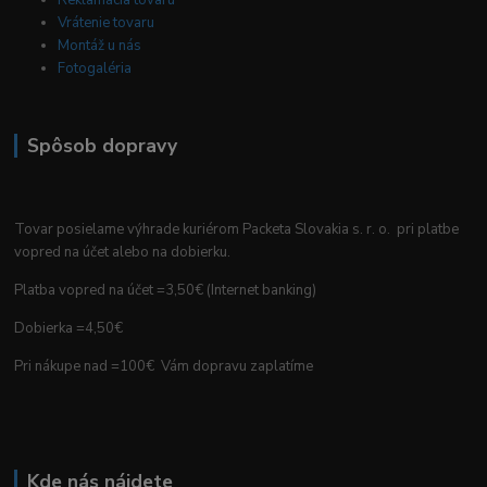
Vrátenie tovaru
Montáž u nás
Fotogaléria
Spôsob dopravy
Tovar posielame výhrade kuriérom Packeta Slovakia s. r. o. pri platbe
vopred na účet alebo na dobierku.
Platba vopred na účet =3,50€ (Internet banking)
Dobierka =4,50€
Pri nákupe nad =100€ Vám dopravu zaplatíme
Kde nás nájdete