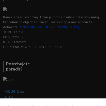
Kancelária v Terchovej: Tovar je možné osobne prevziať v našej
kancelárii po objednaní tovaru cez e-shop a následnom tel.
dohovore
(!!! NEMÁME OBCHOD = PREVÁDZKU !!!).
TOMDO s. r. o.
Biely Potok 623
01306 Terchová
GPS súradnice: 49°15'31.6"N 19°03'27.8"E
Potrebujete
poradiť?
0904 963
527
Po - Pia: 08:00 -