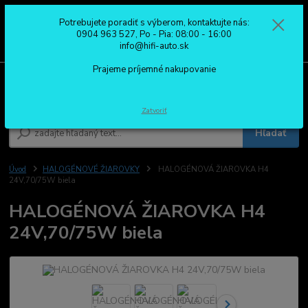
Potrebujete poradiť s výberom, kontaktujte nás:
0
ks
0904 963 527
0904 963 527, Po - Pia: 08:00 - 16:00
za
0,00 €
Po - Pia: 08:00 - 16:00
info@hifi-auto.sk
Prajeme príjemné nakupovanie
Menu
Zatvoriť
Hľadať
Úvod
HALOGÉNOVÉ ŽIAROVKY
HALOGÉNOVÁ ŽIAROVKA H4
24V,70/75W biela
HALOGÉNOVÁ ŽIAROVKA H4
24V,70/75W biela