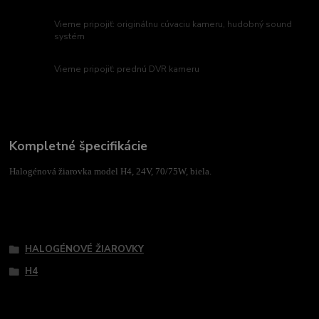
Vieme pripojiť: originálnu cúvaciu kameru, hudobný sound
systém
Vieme pripojiť: prednú DVR kameru
Kompletné špecifikácie
Halogénová žiarovka model H4, 24V, 70/75W, biela.
Tovar zaradený v kategóriách
HALOGÉNOVÉ ŽIAROVKY
H4