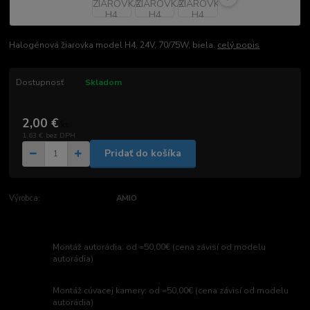
Halogénová žiarovka model H4, 24V, 70/75W, biela.
celý popis
Dostupnosť
Skladom
2,00 €
/
ks
1,63 €
bez DPH
Pridať do košíka
Výrobca:
AMIO
Montáž autorádia: od =50,00€ (cena závisí od modelu
autorádia)
Montáž cúvacej kamery: od =50,00€ (cena závisí od modelu
autorádia)