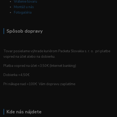
Vrátenie tovaru
Montáž u nás
Fotogaléria
Spôsob dopravy
Tovar posielame výhrade kuriérom Packeta Slovakia s. r. o. pri platbe
vopred na účet alebo na dobierku.
Platba vopred na účet =3,50€ (Internet banking)
Dobierka =4,50€
Pri nákupe nad =100€ Vám dopravu zaplatíme
Kde nás nájdete