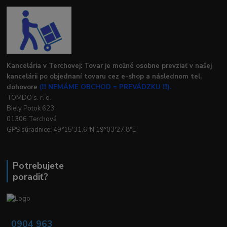
Kancelária v Terchovej: Tovar je možné osobne prevziať v našej
kancelárii po objednaní tovaru cez e-shop a následnom tel.
dohovore
(!!! NEMÁME OBCHOD = PREVÁDZKU !!!).
TOMDO s. r. o.
Biely Potok 623
01306 Terchová
GPS súradnice: 49°15'31.6"N 19°03'27.8"E
Potrebujete
poradiť?
0904 963