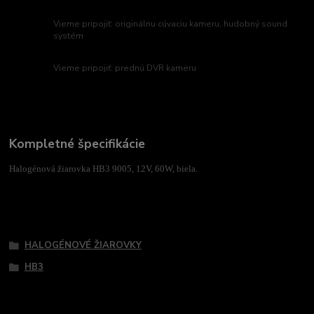
Vieme pripojiť: originálnu cúvaciu kameru, hudobný sound
systém
Vieme pripojiť: prednú DVR kameru
Kompletné špecifikácie
Halogénová žiarovka HB3 9005, 12V, 60W, biela.
Tovar zaradený v kategóriách
HALOGÉNOVÉ ŽIAROVKY
HB3