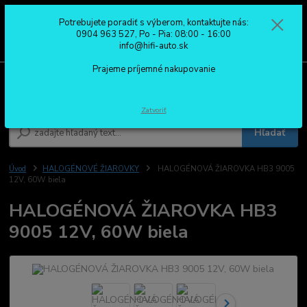
Potrebujete poradiť s výberom, kontaktujte nás:
0
ks
0904 963 527
0904 963 527, Po - Pia: 08:00 - 16:00
za
0,00 €
Po - Pia: 08:00 - 16:00
info@hifi-auto.sk
Prajeme príjemné nakupovanie
Menu
Zatvoriť
Hľadať
Úvod
HALOGÉNOVÉ ŽIAROVKY
HALOGÉNOVÁ ŽIAROVKA HB3 9005
12V, 60W biela
HALOGÉNOVÁ ŽIAROVKA HB3
9005 12V, 60W biela