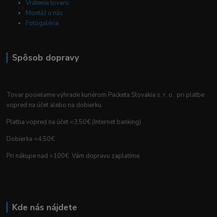
Vrátenie tovaru
Montáž u nás
Fotogaléria
Spôsob dopravy
Tovar posielame výhrade kuriérom Packeta Slovakia s. r. o. pri platbe
vopred na účet alebo na dobierku.
Platba vopred na účet =3,50€ (Internet banking)
Dobierka =4,50€
Pri nákupe nad =100€ Vám dopravu zaplatíme
Kde nás nájdete