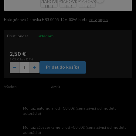
Halogénová žiarovka HB3 9005, 12V, 60W, biela.
celý popis
Dostupnosť
Skladom
2,50 €
/
ks
2,03 €
bez DPH
Pridať do košíka
Výrobca:
AMIO
Montáž autorádia: od =50,00€ (cena závisí od modelu
autorádia)
Montáž cúvacej kamery: od =50,00€ (cena závisí od modelu
autorádia)